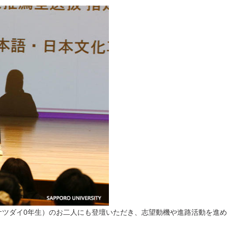
サツダイ0年生）のお二人にも登壇いただき、志望動機や進路活動を進