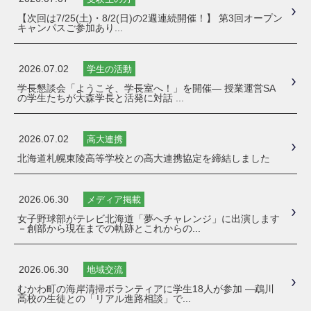
【次回は7/25(土)・8/2(日)の2週連続開催！】 第3回オープン
キャンパスご参加あり...
2026.07.02
学生の活動
学長懇談会「ようこそ、学長室へ！」を開催― 授業運営SA
の学生たちが大森学長と活発に対話 ...
2026.07.02
高大連携
北海道札幌東陵高等学校との高大連携協定を締結しました
2026.06.30
メディア掲載
女子野球部がテレビ北海道「夢へチャレンジ」に出演します
－創部から現在までの軌跡とこれからの...
2026.06.30
地域交流
むかわ町の海岸清掃ボランティアに学生18人が参加 ―鵡川
高校の生徒との「リアル進路相談」で...