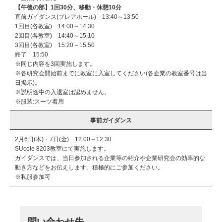
【午後の部】1回30分、移動・休憩10分
直前ガイダンス(プレアホール) 13:40～13:50
1回目(各教室) 14:00～14:30
2回目(各教室) 14:40～15:10
3回目(各教室) 15:20～15:50
終了 15:50
※同じ内容を3回実施します。
※各研究会開始前までに教室に入室してください(各企業の教室番号は当
日掲示)。
※説明途中の入退室は認めません。
※服装:スーツ着用
事前ガイダンス
2月6日(木)・7日(金) 12:00～12:30
SUcole 8203教室にて実施します。
ガイダンスでは、当日参加される企業等の紹介や企業研究会の効率的な
動き方などをお伝えします。積極的にご参加ください。
※私服参加可
問い合わせ先