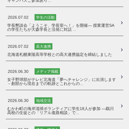
キャンパスご参加あり...
2026.07.02
学生の活動
学長懇談会「ようこそ、学長室へ！」を開催― 授業運営SA
の学生たちが大森学長と活発に対話 ...
2026.07.02
高大連携
北海道札幌東陵高等学校との高大連携協定を締結しました
2026.06.30
メディア掲載
女子野球部がテレビ北海道「夢へチャレンジ」に出演します
－創部から現在までの軌跡とこれからの...
2026.06.30
地域交流
むかわ町の海岸清掃ボランティアに学生18人が参加 ―鵡川
高校の生徒との「リアル進路相談」で...