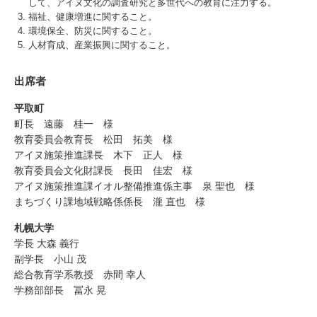
して、アイヌ文化の調査研究と多世代への教育に注力する。
福祉、健康増進に関すること。
環境保全、防災に関すること。
人材育成、産業振興に関すること。
出席者
平取町
町長 遠藤 桂一 様
教育委員会教育長 松田 拓美 様
アイヌ施策推進課長 木下 正人 様
教育委員会文化財課長 長田 佳宏 様
アイヌ施策推進課イオル整備推進係主事 泉 聖也 様
まちづくり課地域戦略係係長 瀧 直也 様
札幌大学
学長 大森 義行
副学長 小山 茂
総合教育学系教授 赤間 幸人
学務部部長 冨永 晃