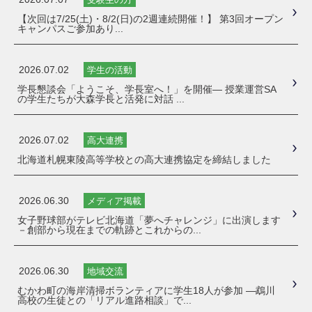
【次回は7/25(土)・8/2(日)の2週連続開催！】 第3回オープン
キャンパスご参加あり...
2026.07.02
学生の活動
学長懇談会「ようこそ、学長室へ！」を開催― 授業運営SA
の学生たちが大森学長と活発に対話 ...
2026.07.02
高大連携
北海道札幌東陵高等学校との高大連携協定を締結しました
2026.06.30
メディア掲載
女子野球部がテレビ北海道「夢へチャレンジ」に出演します
－創部から現在までの軌跡とこれからの...
2026.06.30
地域交流
むかわ町の海岸清掃ボランティアに学生18人が参加 ―鵡川
高校の生徒との「リアル進路相談」で...