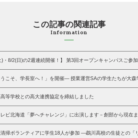
この記事の関連記事
Information
(土)・8/2(日)の2週連続開催！】 第3回オープンキャンパスご参加あ
うこそ、学長室へ！」を開催― 授業運営SAの学生たちが大森学長
陵高等学校との高大連携協定を締結しました
レビ北海道「夢へチャレンジ」に出演します－創部から現在まで
清掃ボランティアに学生18人が参加 ―鵡川高校の生徒との「リア