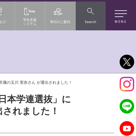
学生支援
MENU
セス
寄付のご案内
Search
システム
所属の玉川 実奈さん が選出されました！
全日本学連選抜」に
出されました！