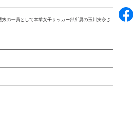
学連選抜の一員として本学女子サッカー部所属の玉川実奈さ