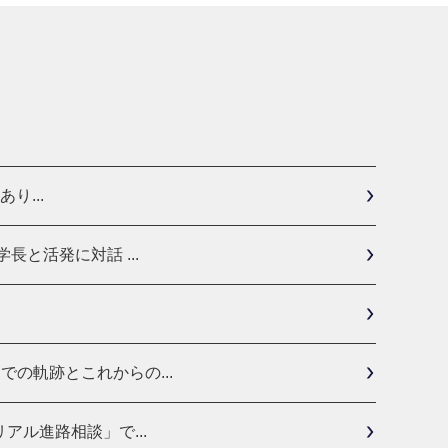
り...
と活発に対話 ...
の軌跡とこれからの...
ル進路相談」で...