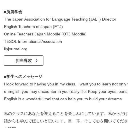
■所属学会
The Japan Association for Language Teaching (JALT) Director
English Teachers of Japan (ETJ)
Online Teachers Japan Moodle (OTJ Moodle)
TESOL International Association
llpjournal.org
担当専攻
■学生へのメッセージ
I look forward to having you in my class. I want you to learn not onl
e English you may encounter in your daily life. Keep your eyes, ears
English is a wonderful tool that can help you to build your dreams.
私のクラスにあなたを迎えることを楽しみにしています。私からだ
語からも学んでほしいと思います。目、耳、そして心を開いてくだ