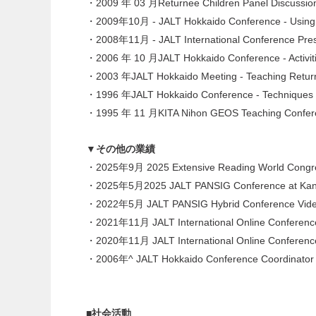
・2009 年 03 月Returnee Children Panel Discussion
・2009年10月 - JALT Hokkaido Conference - Using Go
・2008年11月 - JALT International Conference Pres
・2006 年 10 月JALT Hokkaido Conference - Activitie
・2003 年JALT Hokkaido Meeting - Teaching Retur
・1996 年JALT Hokkaido Conference - Techniques f
・1995 年 11 月KITA Nihon GEOS Teaching Conference 
▼その他の業績
・2025年9月 2025 Extensive Reading World Congress 
・2025年5月2025 JALT PANSIG Conference at Kanada
・2022年5月 JALT PANSIG Hybrid Conference Vide
・2021年11月 JALT International Online Conferenc
・2020年11月 JALT International Online Conferenc
・2006年^ JALT Hokkaido Conference Coordinator
■社会活動