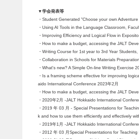
▼学会発表等
・Student Generated "Choose your own Adventure 
・Using AI Tools in the Language Classroom, Fa
・Improving Efficiency and Logical Flow in Exposi
・How to make a budget, accessing the JALT Deve
・Writing Course for 1st year to 3rd Year Studen
・Collaboration in Schools for Materials Prepar
・What's new? A Simple On-line Writing Exercise 
・Is a framing scheme effective for improving logic
aido International Conference 2023年2月
・How to make a budget, accessing the JALT Deve
・2020年2月 -JALT Hokkaido International Conference
・2019 年 03 月 - Special Presentations for Teaching
k and how to use them efficiently and effectively wi
・2019年1月 -JALT Hokkaido International Conference
・2012 年 03 月Special Presentations for Teaching Ch