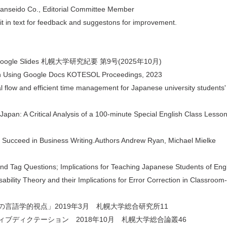
seido Co., Editorial Committee Member
t in text for feedback and suggestons for improvement.
sing Google Slides 札幌大学研究紀要 第9号(2025年10月)
tion Using Google Docs KOTESOL Proceedings, 2023
ical flow and efficient time management for Japanese university stu
n Japan: A Critical Analysis of a 100-minute Special English Cla
Succeed in Business Writing.Authors Andrew Ryan, Michael Mielke
 and Tag Questions; Implications for Teaching Japanese Studen
sability Theory and their Implications for Error Correction in Cla
言語学的視点」2019年3月 札幌大学総合研究所11
ブディクテーション 2018年10月 札幌大学総合論叢46