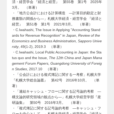
済・経営学会 『経済と経営』 第55巻 第1号 2025年
3月。 （単著）
・「地方公会計における計算構造 ―計算目的勘定と財
務書類の関係から―」札幌大学経済・経営学会 『経済と
経営』 第51巻 第1号 2021年3月。 （単著）
・C.Iwahashi, The Issue in Applying "Accounting Stand
ards for Revenue Recognition" in Japan,
Review of the
Economics and Business Administration, Sapporo Unive
rsity
, 49(1-2), 2019.3 （単著）
・C.Iwahashi, Local Public Accounting in Japan: the Sta
tus quo and the Issue,
The 12th China and Japan Mana
gement Forum Papers, Guangdong University of Foreig
n Studies
, 2017.10 （単著）
・「公会計における複式簿記に関する一考察」札幌大学
『札幌大学総合論叢』 第42号 2016年10月。 （単
著）
・「連結キャッシュ・フローに関する記号論的考察 ―
構文論的研究領域の観点から―」札幌大学経営学部『産
研論集』 第50号 2016年3月。 （単著）
・「複式簿記に関する記号論的考察 ―キャッシュ・フ
ローを中心として―」札幌大学経済・経営学会 『経済と