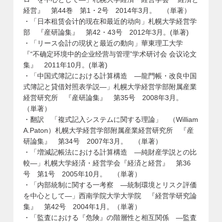
経営』 第44巻 第1・2号 2014年3月。 （単著）
・「日本租赁会计的现在和最近的动向」札幌大学経営学
部 『産研論集』 第42・43号 2012年3月。(単著)
・「リース会計の現状と最近の動向」華東理工大学
『“不确定环境中的企业经营与管理”学术研讨会 会议论文
集』 2011年10月。(単著)
・「中国式簿記における計算構造 ―龍門帳・改良中国
式簿記と貸借対照表学説―」札幌大学経営学部附属産業
経営研究所 『産研論集』 第35号 2008年3月。
（単著）
・翻訳 「複式記入システムに関する理論」 （William
A.Paton）札幌大学経営学部附属産業経営研究所 『産
研論集』 第34号 2007年3月。 （単著）
・「増減記帳法における計算構造 ―純財産学説との比
較―」札幌大学経済・経営学会『経済と経営』 第36
号 第1号 2005年10月。 （単著）
・「内部統制に関する一考察 ―統制環境とリスク評価
を中心として―」西南学院大学大学院 『経営学研究論
集』 第42号 2004年1月。（単著）
・「監査における『危険』の階層性と相互関係 ―監査