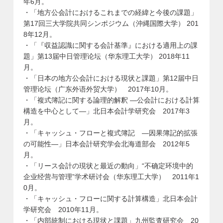
年6月。
・「地方公会計におけるこれまでの経緯と今後の課題」
第17回三大学院共同シンポジウム（沖縄国際大学） 201
8年12月。
・「『収益認識に関する会計基準』における適用上の課
題」第13届中日管理论坛（华东理工大学） 2018年11
月。
・「日本の地方公会計における現状と課題」第12届中日
管理论坛（广东外语外贸大学） 2017年10月。
・「複式簿記に関する論理的解釈 ―公会計における計算
構造を中心として―」北日本会計学研究会 2017年3
月。
・「キャッシュ・フローと複式簿記 ―因果簿記的拡張
の可能性―」日本会計研究学会北海道部会 2012年5
月。
・「リース会計の現状と最近の動向」“不确定环境中的
企业经营与管理”学术研讨会（华东理工大学） 2011年1
0月。
・「キャッシュ・フローに関する計算構造」北日本会計
学研究会 2010年11月。
・「内部統制における現状と課題」九州監査研究会 20