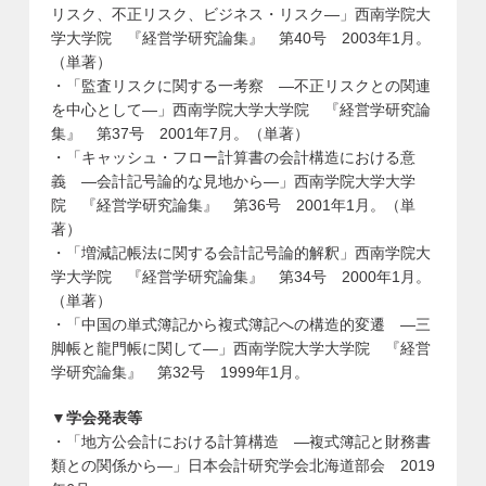
リスク、不正リスク、ビジネス・リスク―」西南学院大
学大学院 『経営学研究論集』 第40号 2003年1月。
（単著）
・「監査リスクに関する一考察 ―不正リスクとの関連
を中心として―」西南学院大学大学院 『経営学研究論
集』 第37号 2001年7月。（単著）
・「キャッシュ・フロー計算書の会計構造における意
義 ―会計記号論的な見地から―」西南学院大学大学
院 『経営学研究論集』 第36号 2001年1月。（単
著）
・「増減記帳法に関する会計記号論的解釈」西南学院大
学大学院 『経営学研究論集』 第34号 2000年1月。
（単著）
・「中国の単式簿記から複式簿記への構造的変遷 ―三
脚帳と龍門帳に関して―」西南学院大学大学院 『経営
学研究論集』 第32号 1999年1月。
▼学会発表等
・「地方公会計における計算構造 ―複式簿記と財務書
類との関係から―」日本会計研究学会北海道部会 2019