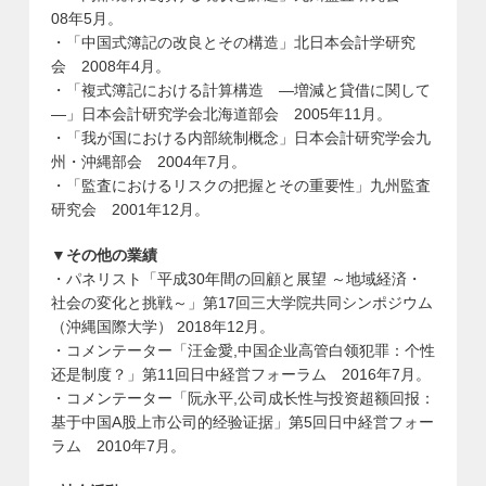
08年5月。
・「中国式簿記の改良とその構造」北日本会計学研究
会 2008年4月。
・「複式簿記における計算構造 ―増減と貸借に関して
―」日本会計研究学会北海道部会 2005年11月。
・「我が国における内部統制概念」日本会計研究学会九
州・沖縄部会 2004年7月。
・「監査におけるリスクの把握とその重要性」九州監査
研究会 2001年12月。
▼その他の業績
・パネリスト「平成30年間の回顧と展望 ～地域経済・
社会の変化と挑戦～」第17回三大学院共同シンポジウム
（沖縄国際大学） 2018年12月。
・コメンテーター「汪金愛,中国企业高管白领犯罪：个性
还是制度？」第11回日中経営フォーラム 2016年7月。
・コメンテーター「阮永平,公司成长性与投资超额回报：
基于中国A股上市公司的经验证据」第5回日中経営フォー
ラム 2010年7月。