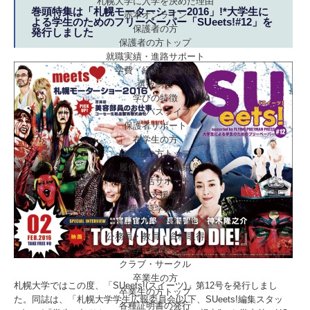
札幌大学に入学を決めた理由
巻頭特集は「札幌モーターショー2016」!*大学生に
赤本オンライン
よる学生のためのフリーペーパー「SUeets!#12」を
保護者の方
発行しました
保護者の方トップ
就職実績・進路サポート
学費・経済支援制度
選抜制度
学びの特徴
キャンパスライフ
保護者サポート
在学生の方
在学生の方トップ
履修・授業・成績
学生生活サポート
相談・支援窓口
学費・奨学金情報
キャリア・就職支援
公務員・教員・資格取得
留学・国際交流
クラブ・サークル
卒業生の方
札幌大学ではこの度、「SUeets!(スイーツ)」第12号を発行しまし
卒業生の方トップ
た。同誌は、「札幌大学学生広報委員会(以下、SUeets!編集スタッ
各種証明書の発行