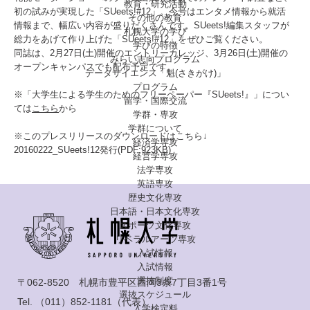
教育・研究活動
初の試みが実現した「SUeets!#12」。今号はエンタメ情報から就活
その他の教育
情報まで、幅広い内容が盛りだくさんです。SUeets!編集スタッフが
札幌大学の学び
総力をあげて作り上げた「SUeets!#12」をぜひご覧ください。
学びの特徴
同誌は、2月27日(土)開催のエントリーカレッジ、3月26日(土)開催の
みらい志向プログラム
オープンキャンパスでも配布予定です。
データサイエンス「魁(さきがけ)」
プログラム
※「大学生による学生のためのフリーペーパー『SUeets!』」につい
留学・国際交流
ては
こちら
から
学群・専攻
学群について
※このプレスリリースのダウンロードはこちら↓
経済学専攻
20160222_SUeets!12発行(PDF:923KB)
経営学専攻
法学専攻
英語専攻
歴史文化専攻
日本語・日本文化専攻
スポーツ文化専攻
リベラルアーツ専攻
入試情報
入試情報
選抜制度
〒062-8520 札幌市豊平区西岡3条7丁目3番1号
選抜スケジュール
Tel.
（011）852-1181
（代表）
入学検定料