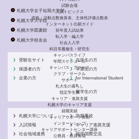
試験会場
札幌大学女子短期大学部
入試トピックス
資格・活動点数換算表、主体性評価点数表
札幌大学大学院
インターネット出願ガイド
札幌大学図書館
前年度入試結果
転入学・編入学
札幌大学校友会
社会人入学
科目等履修生・研究生
キャンパスライフ
受験生サイト
在学生の方
年間スケジュール
キャンパス・アクセス
保護者の方
卒業生の方
クラブ・サークル
企業の方
for International Student
サポート
s
札大生の暮らし
留学生の方
指定学生寮
キャリア・進路支援
札幌大学のキャリア支援
就職実績
札幌大学について
学群専攻
キャリアサポート体制
インターンシップ
入試情報
キャリア進路支援
キャリアサポートセンター講座
社会地域連携
留学国際交流
公務員・教員養成