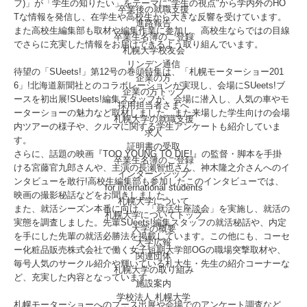
フ)」が「学生の知りたい」をテーマに"学生の視点"から学内外のHO
卒業後の就職支援
Tな情報を発信し、在学生や高校生から大きな反響を受けています。
進路報告
また高校生編集部も取材や編集作業に参加し、高校生ならではの目線
卒業生名簿のご登録
でさらに充実した情報をお届けできるよう取り組んでいます。
札幌大学校友会
リンデン通信
待望の「SUeets!」第12号の巻頭特集は、「札幌モーターショー201
企業の方
6」!北海道新聞社とのコラボレーションが実現し、会場にSUeets!ブ
企業の方トップ
ースを初出展!SUeets!編集スタッフが、会場に潜入し、人気の車やモ
採用担当者さまへ
ーターショーの魅力など取材しました。また来場した学生向けの会場
札幌大学の就職支援
内ツアーの様子や、クルマに関する学生アンケートも紹介していま
求人
す。
証明書の受取
さらに、話題の映画『TOO YOUNG TO DIE!』の監督・脚本を手掛
卒業生名簿のご登録
ける宮藤官九郎さんや、主演の長瀬智也さん、神木隆之介さんへのイ
インターンシップ
ンタビューを敢行!高校生編集部も参加したこのインタビューでは、
for international
students
映画の撮影秘話などをお聞きしました。
札幌大学について
また、就活シーズン本番に向け、「就活生座談会」を実施し、就活の
札幌大学についてトップ
実態を調査しました。先輩SUeets!編集スタッフの就活秘話や、内定
大学の概要
を手にした先輩の就活必勝法を掲載しています。この他にも、コーセ
大学広報
ー化粧品販売株式会社で働く女子短期大学部OGの職場突撃取材や、
関連団体
毎号人気のサークル紹介や輝いている札大生・先生の紹介コーナーな
札幌大学の取り組み
ど、充実した内容となっています。
施設案内
学校法人 札幌大学
札幌モーターショーへのブース出展や会場でのアンケート調査など、