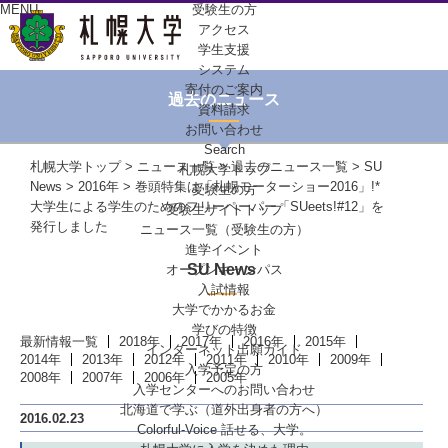
MENU
受験生の方
アクセス
学生支援
システム
寄付のご案内
過去のニュース
資料請求
お問い合わせ
Search
札幌大学トップ
>
ニュース一覧
>
過去のニュース一覧
>
SU
札幌大学トップ
News
>
2016年
> 巻頭特集は「札幌モーターショー2016」!*
受験生の方
大学生による学生のためのフリーペーパー「SUeets!#12」を
受験生サイトトップ
発行しました
ニュース一覧（受験生の方）
進学イベント
SU News
オープンキャンパス
入試情報
大学でかかるお金
学びの特徴
最新情報一覧
2018年
2017年
2016年
2015年
インターネット出願ガイド
2014年
2013年
2012年
2011年
2010年
2009年
入学予定の方
2008年
2007年
2006年
2005年
入学センターへの
お問い合わせ
北海道で学ぶ
（道外出身者の方へ）
2016.02.23
Colorful-Voice
話せる、大学。