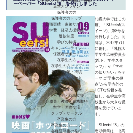
札幌大学に入学を決めた理由
ーペーパー「SUeets!#8」を発行しました
赤本オンライン
保護者の方
保護者の方トップ
札幌大学ではこの
就職実績・進路サポート
度、「SUeets!(ス
学費・経済支援制度
イーツ)」第8号を
選抜制度
発行しました。同
学びの特徴
誌は、2012年7月
キャンパスライフ
に創刊。「札幌大
保護者サポート
学学生広報委員会
在学生の方
(以下、学生スタ
在学生の方トップ
ッフ)」が「学生
履修・授業・成績
の知りたい」をテ
学生生活サポート
ーマに"学生の視
相談・支援窓口
点"から学内外の
学費・奨学金情報
HOTな情報を発
キャリア・就職支援
信し、在学生や高
公務員・教員・資格取得
校生から大きな反
留学・国際交流
響を受けていま
クラブ・サークル
す。
卒業生の方
「SUeets!#8」の
卒業生の方トップ
巻頭特集は、北海
各種証明書の発行