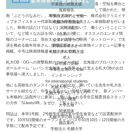
道・空知を舞台と
卒業後の就職支援
して描かれた、映
進路報告
画『ぶどうのなみだ』。本作のプロデューサー、株式会社クリエイテ
卒業生名簿のご登録
ィブオフィスキュー代表取締役の鈴井亜由美さんへ単独取材を行いま
札幌大学校友会
した。映画の話だけではなく、北海道について、働くということにつ
リンデン通信
いて、など様々なお話を伺いました。 更に、オススメのエンタメ情
企業の方
報のコーナーには、現在大ヒット公開中の映画『ホットロード』で主
企業の方トップ
演を務める能年玲奈さん、登坂広臣さんへの単独インタビュー記事を
採用担当者さまへ
掲載。今号は映画情報盛りだくさんです。
札幌大学の就職支援
求人
札大OB・OGへの突撃取材のコーナーでは、北海道のプロバスケット
証明書の受取
ボールチーム「レバンガ北海道」を営業として支える札大OBのお仕
卒業生名簿のご登録
事現場へ潜入しました。
インターンシップ
for international
students
他にも高校生のダンスイベントの紹介や、輝いている先生や札大生・
札幌大学について
サークル紹介など、今号も見逃せない情報が満載です。 新メンバー
札幌大学についてトップ
も本格的に誌面作りに参加し、勢いあふれる学生広報委員会スタッフ
大学の概要
の力作「SUeets!#8」をぜひ、ご覧ください。
大学広報
関連団体
同誌は、本学1号館、2号館学生談話室や学生食堂などで設置配布中
札幌大学の取り組み
です。10月5日開催のオープンキャンパスや10月10日～12日開催の大
施設案内
学祭にて配布予定です。
学校法人 札幌大学