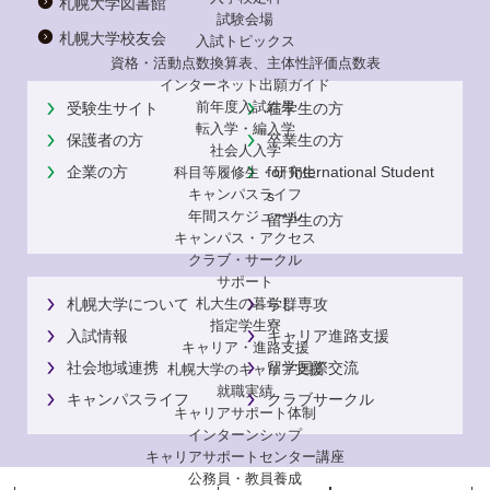
札幌大学図書館
試験会場
札幌大学校友会
入試トピックス
資格・活動点数換算表、主体性評価点数表
インターネット出願ガイド
前年度入試結果
受験生サイト
在学生の方
転入学・編入学
保護者の方
卒業生の方
社会人入学
企業の方
for International Student
科目等履修生・研究生
キャンパスライフ
s
年間スケジュール
留学生の方
キャンパス・アクセス
クラブ・サークル
サポート
札大生の暮らし
札幌大学について
学群専攻
指定学生寮
入試情報
キャリア進路支援
キャリア・進路支援
社会地域連携
留学国際交流
札幌大学のキャリア支援
就職実績
キャンパスライフ
クラブサークル
キャリアサポート体制
インターンシップ
キャリアサポートセンター講座
公務員・教員養成