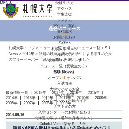
MENU
受験生の方
アクセス
学生支援
システム
寄付のご案内
過去のニュース
資料請求
お問い合わせ
Search
札幌大学トップ
>
ニュース一覧
>
過去のニュース一覧
>
SU
札幌大学トップ
News
>
2014年
> 話題の映画を取材!*大学生による学生のため
受験生の方
のフリーペーパー「SUeets!#8」を発行しました
受験生サイトトップ
ニュース一覧（受験生の方）
SU News
進学イベント
オープンキャンパス
入試情報
大学でかかるお金
最新情報一覧
2018年
2017年
2016年
2015年
学びの特徴
2014年
2013年
2012年
2011年
2010年
2009年
インターネット出願ガイド
2008年
2007年
2006年
2005年
入学予定の方
入学センターへの
お問い合わせ
2014.09.16
北海道で学ぶ
（道外出身者の方へ）
Colorful-Voice
話せる、大学。
話題の映画を取材!*大学生による学生のためのフリ