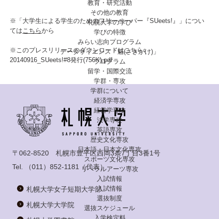
教育・研究活動
その他の教育
※「大学生による学生のためのフリーペーパー『SUeets!』」につい
札幌大学の学び
ては
こちら
から
学びの特徴
みらい志向プログラム
※このプレスリリースのダウンロードはこちら↓
データサイエンス「魁(さきがけ)」
20140916_SUeets!#8発行(756K).pdf
プログラム
留学・国際交流
学群・専攻
学群について
経済学専攻
経営学専攻
法学専攻
英語専攻
歴史文化専攻
日本語・日本文化専攻
〒062-8520 札幌市豊平区西岡3条7丁目3番1号
スポーツ文化専攻
Tel.
（011）852-1181
（代表）
リベラルアーツ専攻
入試情報
入試情報
札幌大学女子短期大学部
選抜制度
札幌大学大学院
選抜スケジュール
入学検定料