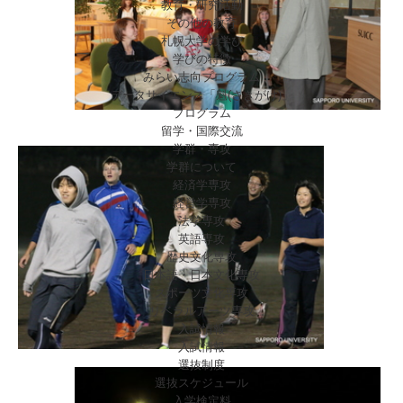
教育・研究活動
その他の教育
札幌大学の学び
学びの特徴
みらい志向プログラム
データサイエンス「魁(さきがけ)」
プログラム
留学・国際交流
学群・専攻
学群について
経済学専攻
経営学専攻
法学専攻
英語専攻
歴史文化専攻
日本語・日本文化専攻
スポーツ文化専攻
リベラルアーツ専攻
入試情報
入試情報
選抜制度
選抜スケジュール
入学検定料