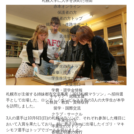
札幌大学に入学を決めた理由
赤本オンライン
保護者の方
保護者の方トップ
就職実績・進路サポート
学費・経済支援制度
選抜制度
学びの特徴
キャンパスライフ
保護者サポート
在学生の方
在学生の方トップ
履修・授業・成績
学生生活サポート
相談・支援窓口
学費・奨学金情報
札幌市が主催する姉妹都市交流事業「2013札幌マラソン」へ招待選
キャリア・就職支援
手として出場した、ロシア・ノボシビルスク市の3人の大学生が本学
公務員・教員・資格取得
を訪問しました。
留学・国際交流
クラブ・サークル
3人の選手は10月6日(日)の札幌マラソンで、それぞれ参加した種目に
卒業生の方
おいて入賞を果たしており、特に男子10kmに出場したイゴリ・マキ
卒業生の方トップ
シモフ選手はトップでゴールを切りました。
各種証明書の発行