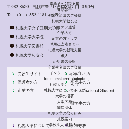
卒業後の就職支援
〒062-8520 札幌市豊平区西岡3条7丁目3番1号
進路報告
Tel.
（011）852-1181
（代表）
卒業生名簿のご登録
札幌大学校友会
リンデン通信
札幌大学女子短期大学部
企業の方
札幌大学大学院
企業の方トップ
採用担当者さまへ
札幌大学図書館
札幌大学の就職支援
札幌大学校友会
求人
証明書の受取
卒業生名簿のご登録
インターンシップ
受験生サイト
在学生の方
for international
students
保護者の方
卒業生の方
札幌大学について
企業の方
for International Student
札幌大学についてトップ
大学の概要
s
大学広報
留学生の方
関連団体
札幌大学の取り組み
施設案内
学校法人 札幌大学
札幌大学について
学群専攻