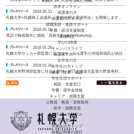
札幌大学に入学を決めた理由
赤本オンライン
2018.05.31
保護者の方
札幌大学×札幌商工会議所 「学内合同企業説明会」を開催します...
保護者の方トップ
就職実績・進路サポート
2018.05.11
学費・経済支援制度
英語で映画製作に挑戦「高校生English Workshop...
選抜制度
学びの特徴
2018.01.26
キャンパスライフ
札幌大学サッカー部監督に元プロサッカー選手の河端和哉氏が就任...
保護者サポート
在学生の方
2018.01.26
在学生の方トップ
札幌大学野球部監督に社会人野球・NTT北海道元監督の野坂寿利...
履修・授業・成績
学生生活サポート
相談・支援窓口
学費・奨学金情報
キャリア・就職支援
公務員・教員・資格取得
留学・国際交流
クラブ・サークル
卒業生の方
卒業生の方トップ
各種証明書の発行