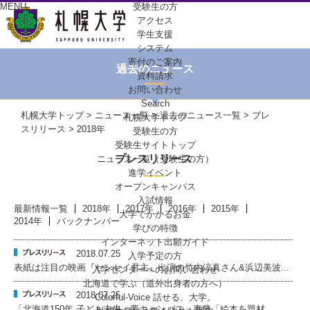
MENU
受験生の方
アクセス
学生支援
システム
寄付のご案内
過去のニュース
資料請求
お問い合わせ
Search
札幌大学トップ
>
ニュース一覧
>
過去のニュース一覧
>
プレ
札幌大学トップ
スリリース
> 2018年
受験生の方
受験生サイトトップ
プレスリリース
ニュース一覧（受験生の方）
進学イベント
オープンキャンパス
入試情報
最新情報一覧
2018年
2017年
2016年
2015年
大学でかかるお金
2014年
バックナンバー
学びの特徴
インターネット出願ガイド
2018.07.25
入学予定の方
表紙は注目の映画『センセイ君主』出演の竹内涼真さん&浜辺美波...
入学センターへの
お問い合わせ
北海道で学ぶ
（道外出身者の方へ）
2018.07.25
Colorful-Voice
話せる、大学。
「北海道150年 子ども未来・夢キャンパス」事業「絵本を題材...