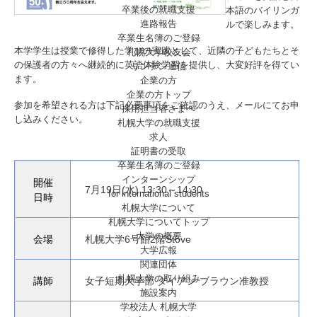
卒業後の就職支援
本語のバイリンガ
進路報告
ルで楽しみます。
卒業生名簿のご登録
本学学生は授業で修得した学びの実践として、近隣の子どもたちとそ
札幌大学校友会
の保護者の方々へ継続的に英語体験学習を提供し、大変好評を得てい
リンデン通信
ます。
企業の方
企業の方トップ
参加を希望される方は下記必要事項をご確認のうえ、メールにてお申
採用担当者さまへ
し込みください。
札幌大学の就職支援
求人
証明書の受取
卒業生名簿のご登録
インターンシップ
開催
7月19日(水) 13:30～14:30
for international
students
日時
札幌大学について
札幌大学についてトップ
大学の概要
会場
札幌大学6号館2階Stove
大学広報
関連団体
札幌大学の取り組み
講師
女子短期大学部 ダイアン ブラウン准教授
施設案内
学校法人 札幌大学