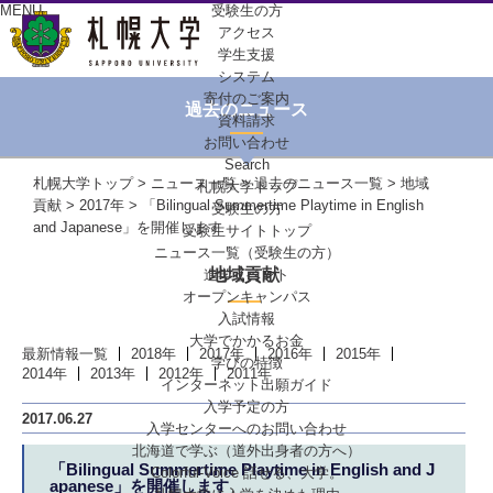
MENU
受験生の方
アクセス
学生支援
システム
寄付のご案内
過去のニュース
資料請求
お問い合わせ
Search
札幌大学トップ
>
ニュース一覧
>
過去のニュース一覧
>
地域
札幌大学トップ
貢献
>
2017年
> 「Bilingual Summertime Playtime in English
受験生の方
and Japanese」を開催します
受験生サイトトップ
ニュース一覧（受験生の方）
地域貢献
進学イベント
オープンキャンパス
入試情報
大学でかかるお金
最新情報一覧
2018年
2017年
2016年
2015年
学びの特徴
2014年
2013年
2012年
2011年
インターネット出願ガイド
入学予定の方
2017.06.27
入学センターへの
お問い合わせ
北海道で学ぶ
（道外出身者の方へ）
「Bilingual Summertime Playtime in English and J
Colorful-Voice
話せる、大学。
apanese」を開催します