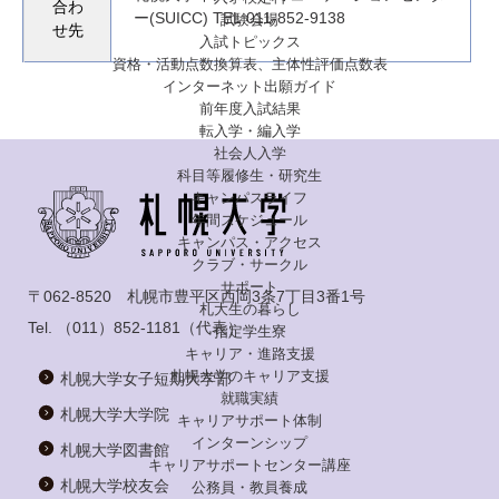
合わ
ー(SUICC) TEL:011-852-9138
試験会場
せ先
入試トピックス
資格・活動点数換算表、主体性評価点数表
インターネット出願ガイド
前年度入試結果
転入学・編入学
社会人入学
科目等履修生・研究生
キャンパスライフ
年間スケジュール
キャンパス・アクセス
クラブ・サークル
サポート
〒062-8520 札幌市豊平区西岡3条7丁目3番1号
札大生の暮らし
Tel.
（011）852-1181
（代表）
指定学生寮
キャリア・進路支援
札幌大学のキャリア支援
札幌大学女子短期大学部
就職実績
札幌大学大学院
キャリアサポート体制
インターンシップ
札幌大学図書館
キャリアサポートセンター講座
札幌大学校友会
公務員・教員養成