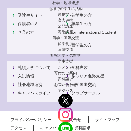
社会・地域連携
地域での学生の活動
連携協定
受験生サイト
在学生の方
高大連携
保護者の方
卒業生の方
公開講座
企業の方
for International Student
寄附講座
留学・国際交流
s
留学制度
留学生の方
国際交流
札幌大学への留学
学生支援
システム
札幌大学について
学群専攻
寄付のご案内
入試情報
キャリア進路支援
資料請求
社会地域連携
留学国際交流
お問い合わせ
アクセス
キャンパスライフ
クラブサークル
プライバシーポリシー
お問合せ
サイトマップ
アクセス
キャンパス
資料請求