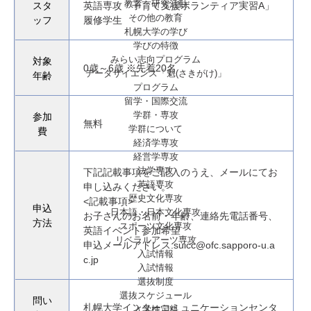
教育・研究活動
スタ
英語専攻「子育て支援ボランティア実習A」
その他の教育
ッフ
履修学生
札幌大学の学び
学びの特徴
みらい志向プログラム
対象
0歳～6歳 ※先着20名
データサイエンス「魁(さきがけ)」
年齢
プログラム
留学・国際交流
学群・専攻
参加
無料
学群について
費
経済学専攻
経営学専攻
法学専攻
下記記載事項をご記入のうえ、メールにてお
英語専攻
申し込みください。
歴史文化専攻
<記載事項>
申込
日本語・日本文化専攻
お子さんのお名前・年齢、連絡先電話番号、
方法
スポーツ文化専攻
英語イベント参加希望
リベラルアーツ専攻
申込メールアドレス:suicc@ofc.sapporo-u.a
入試情報
c.jp
入試情報
選抜制度
選抜スケジュール
問い
札幌大学インターコミュニケーションセンタ
入学検定料