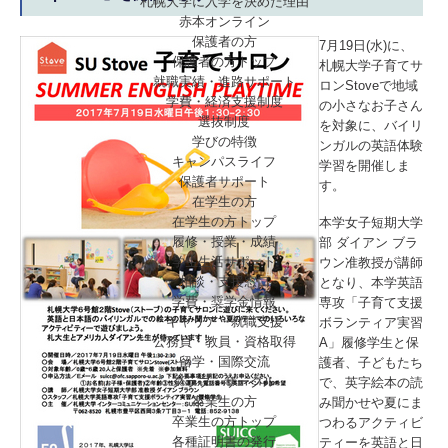
札幌大学に入学を決めた理由
赤本オンライン
保護者の方
7月19日(水)に、
保護者の方トップ
札幌大学子育てサ
就職実績・進路サポート
ロンStoveで地域
学費・経済支援制度
の小さなお子さん
選抜制度
を対象に、バイリ
学びの特徴
ンガルの英語体験
キャンパスライフ
学習を開催しま
保護者サポート
す。
在学生の方
在学生の方トップ
本学女子短期大学
履修・授業・成績
部 ダイアン ブラ
学生生活サポート
ウン准教授が講師
相談・支援窓口
となり、本学英語
学費・奨学金情報
専攻「子育て支援
キャリア・就職支援
ボランティア実習
公務員・教員・資格取得
A」履修学生と保
留学・国際交流
護者、子どもたち
クラブ・サークル
で、英字絵本の読
卒業生の方
み聞かせや夏にま
卒業生の方トップ
つわるアクティビ
各種証明書の発行
ティーを英語と日