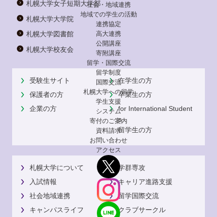
札幌大学女子短期大学部
社会・地域連携
地域での学生の活動
札幌大学大学院
連携協定
高大連携
札幌大学図書館
公開講座
札幌大学校友会
寄附講座
留学・国際交流
留学制度
受験生サイト
在学生の方
国際交流
札幌大学への留学
保護者の方
卒業生の方
学生支援
企業の方
for International Student
システム
s
寄付のご案内
留学生の方
資料請求
お問い合わせ
アクセス
札幌大学について
学群専攻
入試情報
キャリア進路支援
社会地域連携
留学国際交流
キャンパスライフ
クラブサークル