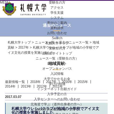
MENU
受験生の方
アクセス
学生支援
システム
寄付のご案内
過去のニュース
資料請求
お問い合わせ
Search
札幌大学トップ
>
ニュース一覧
>
過去のニュース一覧
>
地域
札幌大学トップ
貢献
>
2017年
> 札幌大学ウレシパクラブが地域の小学校でア
受験生の方
イヌ文化の授業を実施しました
受験生サイトトップ
ニュース一覧（受験生の方）
地域貢献
進学イベント
オープンキャンパス
入試情報
大学でかかるお金
最新情報一覧
2018年
2017年
2016年
2015年
学びの特徴
2014年
2013年
2012年
2011年
インターネット出願ガイド
入学予定の方
2017.03.07
入学センターへの
お問い合わせ
北海道で学ぶ
（道外出身者の方へ）
札幌大学ウレシパクラブが地域の小学校でアイヌ文
Colorful-Voice
話せる、大学。
化の授業を実施しました