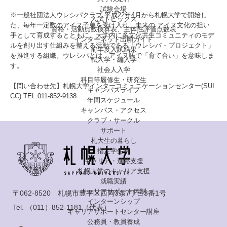
試験会場
※一般社団法人ウレシパクラブ 平成22年4月から札幌大学で開始し
入試トピックス
た、毎年一定数のアイヌ子弟を受け入れ、未来の アイヌ文化の担い
資格・活動点数換算表、主体性評価点数表
手として育成するとともに、大学内に多文化共生コミュニティのモデ
インターネット出願ガイド
ルを創り出す仕組みを整える活動である「ウレシパ・プロジェクト」
前年度入試結果
を推進する組織。ウレシパとは、アイヌ語で「育て合い」を意味しま
転入学・編入学
す。
社会人入学
科目等履修生・研究生
【問い合わせ先】札幌大学インターコミュニケーションセンター(SUI
キャンパスライフ
CC) TEL:011-852-9138
年間スケジュール
キャンパス・アクセス
クラブ・サークル
サポート
札大生の暮らし
指定学生寮
キャリア・進路支援
札幌大学のキャリア支援
就職実績
キャリアサポート体制
〒062-8520 札幌市豊平区西岡3条7丁目3番1号
インターンシップ
Tel.
（011）852-1181
（代表）
キャリアサポートセンター講座
公務員・教員養成