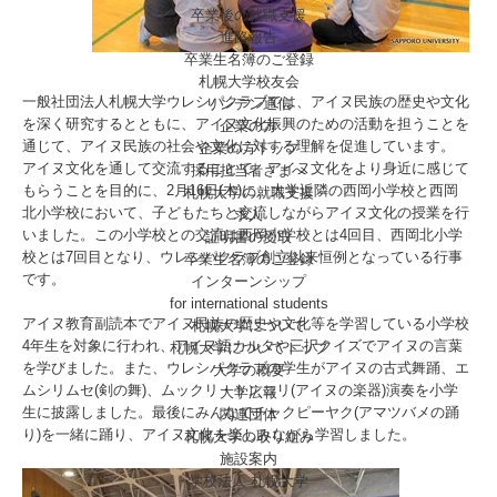
卒業後の就職支援
進路報告
卒業生名簿のご登録
札幌大学校友会
一般社団法人札幌大学ウレシパクラブでは、アイヌ民族の歴史や文化
リンデン通信
を深く研究するとともに、アイヌ文化振興のための活動を担うことを
企業の方
通じて、アイヌ民族の社会や文化に対する理解を促進しています。
企業の方トップ
アイヌ文化を通して交流することで、アイヌ文化をより身近に感じて
採用担当者さまへ
もらうことを目的に、2月16日(木)に、大学近隣の西岡小学校と西岡
札幌大学の就職支援
北小学校において、子どもたちと交流しながらアイヌ文化の授業を行
求人
いました。この小学校との交流は西岡小学校とは4回目、西岡北小学
証明書の受取
校とは7回目となり、ウレシパクラブ創立以来恒例となっている行事
卒業生名簿のご登録
です。
インターンシップ
for international
students
アイヌ教育副読本でアイヌ民族の歴史や文化等を学習している小学校
札幌大学について
4年生を対象に行われ、アイヌ語カルタや三択クイズでアイヌの言葉
札幌大学についてトップ
を学びました。また、ウレシパクラブの学生がアイヌの古式舞踊、エ
大学の概要
ムシリムセ(剣の舞)、ムックリ・トンコリ(アイヌの楽器)演奏を小学
大学広報
生に披露しました。最後にみんなでチャクピーヤク(アマツバメの踊
関連団体
り)を一緒に踊り、アイヌ文化を楽しみながら学習しました。
札幌大学の取り組み
施設案内
学校法人 札幌大学