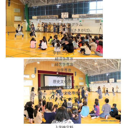
教育・研究活動
その他の教育
札幌大学の学び
学びの特徴
みらい志向プログラム
データサイエンス「魁(さきがけ)」
プログラム
留学・国際交流
学群・専攻
学群について
経済学専攻
経営学専攻
法学専攻
英語専攻
歴史文化専攻
日本語・日本文化専攻
スポーツ文化専攻
リベラルアーツ専攻
入試情報
入試情報
選抜制度
選抜スケジュール
入学検定料