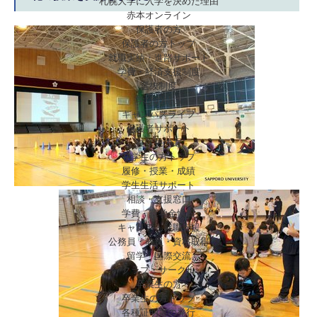
札幌大学に入学を決めた理由
赤本オンライン
保護者の方
保護者の方トップ
就職実績・進路サポート
学費・経済支援制度
選抜制度
学びの特徴
キャンパスライフ
保護者サポート
在学生の方
在学生の方トップ
履修・授業・成績
学生生活サポート
相談・支援窓口
学費・奨学金情報
キャリア・就職支援
公務員・教員・資格取得
留学・国際交流
クラブ・サークル
卒業生の方
卒業生の方トップ
各種証明書の発行