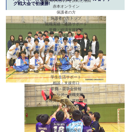
札幌大学に入学を決めた理由
グ戦大会で初優勝!
赤本オンライン
保護者の方
保護者の方トップ
就職実績・進路サポート
学費・経済支援制度
選抜制度
学びの特徴
キャンパスライフ
保護者サポート
在学生の方
在学生の方トップ
履修・授業・成績
学生生活サポート
相談・支援窓口
学費・奨学金情報
キャリア・就職支援
公務員・教員・資格取得
留学・国際交流
クラブ・サークル
卒業生の方
卒業生の方トップ
各種証明書の発行