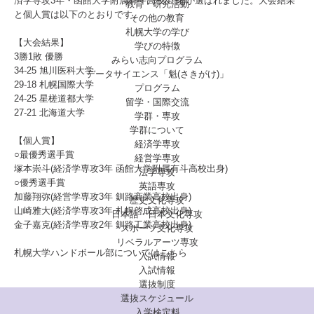
済学専攻3年・函館大学附属有斗高校出身)が選ばれました。大会結果
教育・研究活動
と個人賞は以下のとおりです。
その他の教育
札幌大学の学び
【大会結果】
学びの特徴
3勝1敗 優勝
みらい志向プログラム
34-25 旭川医科大学
データサイエンス「魁(さきがけ)」
29-18 札幌国際大学
プログラム
24-25 星槎道都大学
留学・国際交流
27-21 北海道大学
学群・専攻
学群について
【個人賞】
経済学専攻
○最優秀選手賞
経営学専攻
塚本崇斗(経済学専攻3年 函館大学附属有斗高校出身)
法学専攻
○優秀選手賞
英語専攻
加藤翔弥(経営学専攻3年 釧路商業高校出身)
歴史文化専攻
山崎雅大(経済学専攻3年 札幌啓成高校出身)
日本語・日本文化専攻
金子嘉克(経済学専攻2年 釧路工業高校出身)
スポーツ文化専攻
リベラルアーツ専攻
札幌大学ハンドボール部についてはこちら
入試情報
入試情報
選抜制度
選抜スケジュール
入学検定料