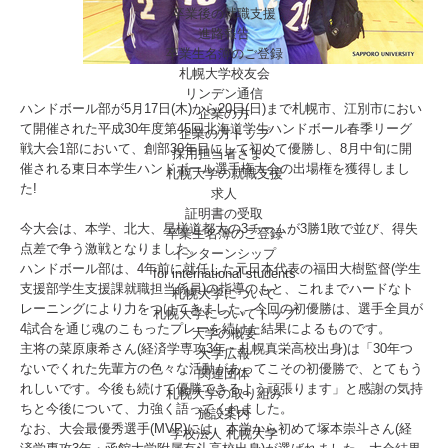
卒業後の就職支援
進路報告
卒業生名簿のご登録
札幌大学校友会
リンデン通信
ハンドボール部が5月17日(木)から20日(日)まで札幌市、江別市におい
企業の方
て開催された平成30年度第45回北海道学生ハンドボール春季リーグ
企業の方トップ
戦大会1部において、創部30年目にして初めて優勝し、8月中旬に開
採用担当者さまへ
催される東日本学生ハンドボール選手権大会の出場権を獲得しまし
札幌大学の就職支援
た!
求人
証明書の受取
今大会は、本学、北大、星槎道都大の3チームが3勝1敗で並び、得失
卒業生名簿のご登録
点差で争う激戦となりました。
インターンシップ
ハンドボール部は、4年前に就任した元日本代表の福田大樹監督(学生
for international
students
支援部学生支援課就職担当係員)の指導のもと、これまでハードなト
札幌大学について
レーニングにより力をつけてきました。今回の初優勝は、選手全員が
札幌大学についてトップ
4試合を通じ魂のこもったプレーを続けた結果によるものです。
大学の概要
主将の菜原康希さん(経済学専攻3年・札幌真栄高校出身)は「30年つ
大学広報
ないでくれた先輩方の色々な活動があってこその初優勝で、とてもう
関連団体
れしいです。今後も続けて優勝できるよう頑張ります」と感謝の気持
札幌大学の取り組み
ちと今後について、力強く語ってくれました。
施設案内
なお、大会最優秀選手(MVP)には、本学から初めて塚本崇斗さん(経
学校法人 札幌大学