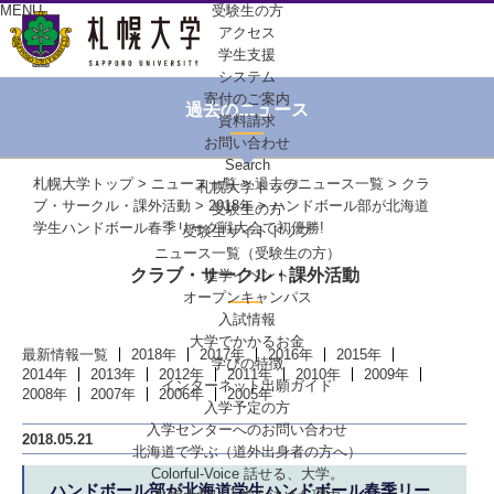
MENU
受験生の方
アクセス
学生支援
システム
寄付のご案内
過去のニュース
資料請求
お問い合わせ
Search
札幌大学トップ
>
ニュース一覧
>
過去のニュース一覧
>
クラ
札幌大学トップ
ブ・サークル・課外活動
>
2018年
> ハンドボール部が北海道
受験生の方
学生ハンドボール春季リーグ戦大会で初優勝!
受験生サイトトップ
ニュース一覧（受験生の方）
クラブ・サークル・課外活動
進学イベント
オープンキャンパス
入試情報
大学でかかるお金
最新情報一覧
2018年
2017年
2016年
2015年
学びの特徴
2014年
2013年
2012年
2011年
2010年
2009年
インターネット出願ガイド
2008年
2007年
2006年
2005年
入学予定の方
入学センターへの
お問い合わせ
2018.05.21
北海道で学ぶ
（道外出身者の方へ）
Colorful-Voice
話せる、大学。
ハンドボール部が北海道学生ハンドボール春季リー