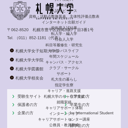
試験会場
入試トピックス
資格・活動点数換算表、主体性評価点数表
インターネット出願ガイド
前年度入試結果
〒062-8520 札幌市豊平区西岡3条7丁目3番1号
転入学・編入学
Tel.
（011）852-1181
（代表）
社会人入学
科目等履修生・研究生
札幌大学女子短期大学部
キャンパスライフ
年間スケジュール
札幌大学大学院
キャンパス・アクセス
クラブ・サークル
札幌大学図書館
サポート
札幌大学校友会
札大生の暮らし
指定学生寮
キャリア・進路支援
受験生サイト
在学生の方
札幌大学のキャリア支援
就職実績
保護者の方
卒業生の方
キャリアサポート体制
企業の方
for International Student
インターンシップ
s
キャリアサポートセンター講座
公務員・教員養成
留学生の方