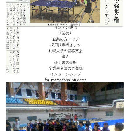
卒業後の就職支援
進路報告
卒業生名簿のご登録
札幌大学校友会
リンデン通信
企業の方
企業の方トップ
採用担当者さまへ
札幌大学の就職支援
求人
証明書の受取
卒業生名簿のご登録
インターンシップ
for international
students
札幌大学について
札幌大学についてトップ
大学の概要
大学広報
関連団体
札幌大学の取り組み
施設案内
学校法人 札幌大学