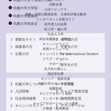
札幌大学女子短期大学部
試験会場
札幌大学大学院
入試トピックス
資格・活動点数換算表、主体性評価点数表
札幌大学図書館
インターネット出願ガイド
札幌大学校友会
前年度入試結果
転入学・編入学
社会人入学
科目等履修生・研究生
受験生サイト
在学生の方
キャンパスライフ
保護者の方
卒業生の方
年間スケジュール
企業の方
for International Student
キャンパス・アクセス
クラブ・サークル
s
サポート
留学生の方
札大生の暮らし
指定学生寮
キャリア・進路支援
札幌大学のキャリア支援
札幌大学について
学群専攻
就職実績
入試情報
キャリア進路支援
キャリアサポート体制
社会地域連携
留学国際交流
インターンシップ
キャリアサポートセンター講座
キャンパスライフ
クラブサークル
公務員・教員養成