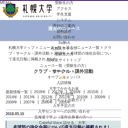
MENU
受験生の方
アクセス
学生支援
システム
寄付のご案内
過去のニュース
資料請求
お問い合わせ
Search
札幌大学トップ
>
ニュース一覧
>
過去のニュース一覧
>
クラ
札幌大学トップ
ブ・サークル・課外活動
>
2018年
> 卓球部の強化合宿につい
受験生の方
て道北日報に掲載されました
受験生サイトトップ
ニュース一覧（受験生の方）
クラブ・サークル・課外活動
進学イベント
オープンキャンパス
入試情報
大学でかかるお金
最新情報一覧
2018年
2017年
2016年
2015年
学びの特徴
2014年
2013年
2012年
2011年
2010年
2009年
インターネット出願ガイド
2008年
2007年
2006年
2005年
入学予定の方
入学センターへの
お問い合わせ
2018.05.10
北海道で学ぶ
（道外出身者の方へ）
Colorful-Voice
話せる、大学。
卓球部の強化合宿について道北日報に掲載されまし