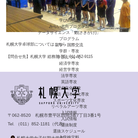
教育・研究活動
その他の教育
札幌大学の学び
学びの特徴
みらい志向プログラム
データサイエンス「魁(さきがけ)」
プログラム
札幌大学卓球部についてはこちら
留学・国際交流
学群・専攻
【問合せ先】札幌大学 総務部 TEL:011-852-9115
学群について
経済学専攻
経営学専攻
法学専攻
英語専攻
歴史文化専攻
日本語・日本文化専攻
スポーツ文化専攻
リベラルアーツ専攻
入試情報
〒062-8520 札幌市豊平区西岡3条7丁目3番1号
入試情報
Tel.
（011）852-1181
（代表）
選抜制度
選抜スケジュール
入学検定料