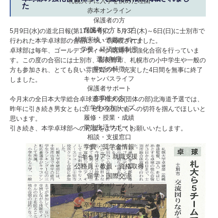
札幌大学に入学を決めた理由
た
赤本オンライン
保護者の方
保護者の方トップ
5月9日(水)の道北日報(第17106号)に、5月3日(木)～6日(日)に士別市で
就職実績・進路サポート
行われた本学卓球部の合宿について掲載されました。
学費・経済支援制度
卓球部は毎年、ゴールデンウィーク期間中に強化合宿を行っていま
選抜制度
す。この度の合宿には士別市、富良野市、札幌市の小中学生や一般の
学びの特徴
方も参加され、とても良い雰囲気の中、充実した4日間を無事に終了
キャンパスライフ
しました。
保護者サポート
在学生の方
今月末の全日本大学総合卓球選手権大会(団体の部)北海道予選では、
在学生の方トップ
昨年に引き続き男女ともに、ぜひ全国大会への切符を掴んでほしいと
履修・授業・成績
思います。
学生生活サポート
引き続き、本学卓球部への応援をよろしくお願いいたします。
相談・支援窓口
学費・奨学金情報
キャリア・就職支援
公務員・教員・資格取得
留学・国際交流
クラブ・サークル
卒業生の方
卒業生の方トップ
各種証明書の発行