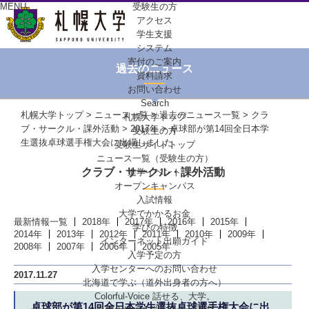
MENU
受験生の方
アクセス
学生支援
システム
寄付のご案内
過去のニュース
資料請求
お問い合わせ
Search
札幌大学トップ
>
ニュース一覧
>
過去のニュース一覧
>
クラ
札幌大学トップ
ブ・サークル・課外活動
>
2017年
> 卓球部が第14回全日本学
受験生の方
生選抜卓球選手権大会に出場しました
受験生サイトトップ
ニュース一覧（受験生の方）
クラブ・サークル・課外活動
進学イベント
オープンキャンパス
入試情報
大学でかかるお金
最新情報一覧
2018年
2017年
2016年
2015年
学びの特徴
2014年
2013年
2012年
2011年
2010年
2009年
インターネット出願ガイド
2008年
2007年
2006年
2005年
入学予定の方
入学センターへの
お問い合わせ
2017.11.27
北海道で学ぶ
（道外出身者の方へ）
Colorful-Voice
話せる、大学。
卓球部が第14回全日本学生選抜卓球選手権大会に出