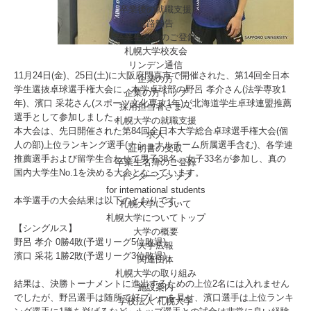
卒業後の就職支援
進路報告
卒業生名簿のご登録
札幌大学校友会
リンデン通信
11月24日(金)、25日(土)に大阪府門真市で開催された、第14回全日本
企業の方
学生選抜卓球選手権大会に、本学卓球部の野呂 孝介さん(法学専攻1
企業の方トップ
年)、濱口 采花さん(スポーツ文化専攻1年)が北海道学生卓球連盟推薦
採用担当者さまへ
選手として参加しました。
札幌大学の就職支援
本大会は、先日開催された第84回全日本大学総合卓球選手権大会(個
求人
人の部)上位ランキング選手(ナショナルチーム所属選手含む)、各学連
証明書の受取
推薦選手および留学生合わせて男子38名、女子33名が参加し、真の
卒業生名簿のご登録
国内大学生No.1を決める大会となっています。
インターンシップ
for international
students
本学選手の大会結果は以下のとおりです。
札幌大学について
札幌大学についてトップ
【シングルス】
大学の概要
野呂 孝介 0勝4敗(予選リーグ5位敗退)
大学広報
濱口 采花 1勝2敗(予選リーグ3位敗退)
関連団体
札幌大学の取り組み
結果は、決勝トーナメントに進出するための上位2名には入れません
施設案内
でしたが、野呂選手は随所で好プレーを見せ、濱口選手は上位ランキ
学校法人 札幌大学