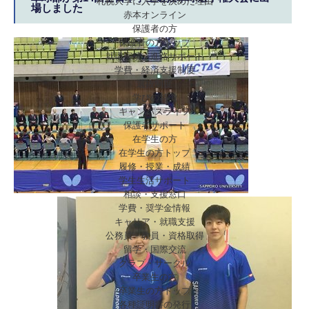
札幌大学に入学を決めた理由
場しました
赤本オンライン
保護者の方
保護者の方トップ
就職実績・進路サポート
学費・経済支援制度
選抜制度
学びの特徴
キャンパスライフ
保護者サポート
在学生の方
在学生の方トップ
履修・授業・成績
学生生活サポート
相談・支援窓口
学費・奨学金情報
キャリア・就職支援
公務員・教員・資格取得
留学・国際交流
クラブ・サークル
卒業生の方
卒業生の方トップ
各種証明書の発行