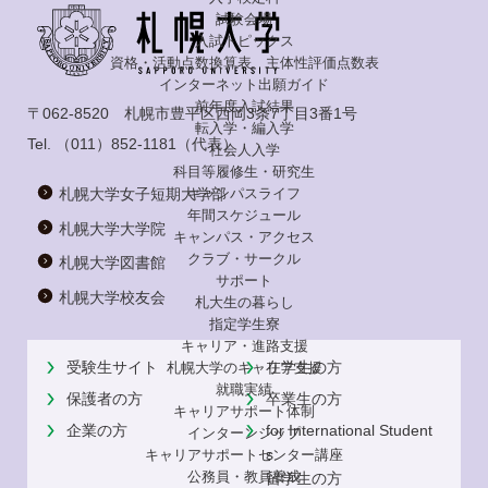
試験会場
入試トピックス
資格・活動点数換算表、主体性評価点数表
インターネット出願ガイド
前年度入試結果
〒062-8520 札幌市豊平区西岡3条7丁目3番1号
転入学・編入学
Tel.
（011）852-1181
（代表）
社会人入学
科目等履修生・研究生
札幌大学女子短期大学部
キャンパスライフ
年間スケジュール
札幌大学大学院
キャンパス・アクセス
クラブ・サークル
札幌大学図書館
サポート
札幌大学校友会
札大生の暮らし
指定学生寮
キャリア・進路支援
受験生サイト
在学生の方
札幌大学のキャリア支援
就職実績
保護者の方
卒業生の方
キャリアサポート体制
企業の方
for International Student
インターンシップ
s
キャリアサポートセンター講座
公務員・教員養成
留学生の方