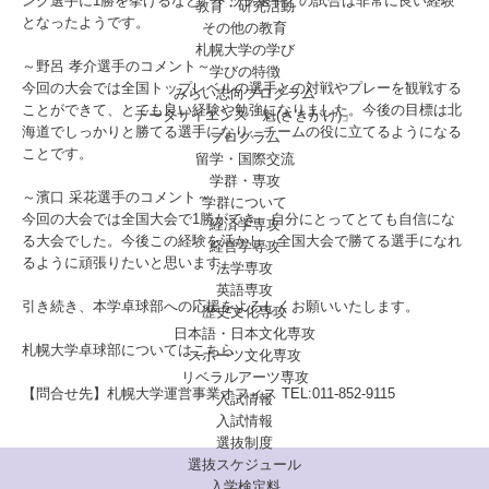
ング選手に1勝を挙げるなど、トップ選手との試合は非常に良い経験
教育・研究活動
となったようです。
その他の教育
札幌大学の学び
～野呂 孝介選手のコメント～
学びの特徴
今回の大会では全国トップレベルの選手との対戦やプレーを観戦する
みらい志向プログラム
ことができて、とても良い経験や勉強になりました。今後の目標は北
データサイエンス「魁(さきがけ)」
海道でしっかりと勝てる選手になり、チームの役に立てるようになる
プログラム
ことです。
留学・国際交流
学群・専攻
～濱口 采花選手のコメント～
学群について
今回の大会では全国大会で1勝ができ、自分にとってとても自信にな
経済学専攻
る大会でした。今後この経験を活かし、全国大会で勝てる選手になれ
経営学専攻
るように頑張りたいと思います。
法学専攻
英語専攻
引き続き、本学卓球部への応援をよろしくお願いいたします。
歴史文化専攻
日本語・日本文化専攻
札幌大学卓球部についてはこちら
スポーツ文化専攻
リベラルアーツ専攻
【問合せ先】札幌大学運営事業オフィス TEL:011-852-9115
入試情報
入試情報
選抜制度
選抜スケジュール
入学検定料