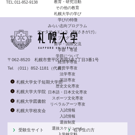
教育・研究活動
TEL:011-852-9138
その他の教育
札幌大学の学び
学びの特徴
みらい志向プログラム
データサイエンス「魁(さきがけ)」
プログラム
留学・国際交流
学群・専攻
学群について
〒062-8520 札幌市豊平区西岡3条7丁目3番1号
経済学専攻
Tel.
（011）852-1181
（代表）
経営学専攻
法学専攻
英語専攻
札幌大学女子短期大学部
歴史文化専攻
札幌大学大学院
日本語・日本文化専攻
スポーツ文化専攻
札幌大学図書館
リベラルアーツ専攻
入試情報
札幌大学校友会
入試情報
選抜制度
選抜スケジュール
受験生サイト
在学生の方
入学検定料