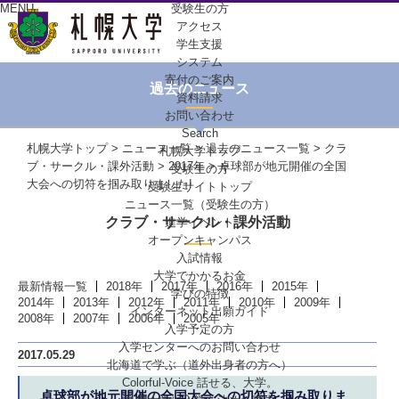
MENU
受験生の方
アクセス
学生支援
システム
寄付のご案内
過去のニュース
資料請求
お問い合わせ
Search
札幌大学トップ
>
ニュース一覧
>
過去のニュース一覧
>
クラ
札幌大学トップ
ブ・サークル・課外活動
>
2017年
> 卓球部が地元開催の全国
受験生の方
大会への切符を掴み取りました!
受験生サイトトップ
ニュース一覧（受験生の方）
クラブ・サークル・課外活動
進学イベント
オープンキャンパス
入試情報
大学でかかるお金
最新情報一覧
2018年
2017年
2016年
2015年
学びの特徴
2014年
2013年
2012年
2011年
2010年
2009年
インターネット出願ガイド
2008年
2007年
2006年
2005年
入学予定の方
入学センターへの
お問い合わせ
2017.05.29
北海道で学ぶ
（道外出身者の方へ）
Colorful-Voice
話せる、大学。
卓球部が地元開催の全国大会への切符を掴み取りま