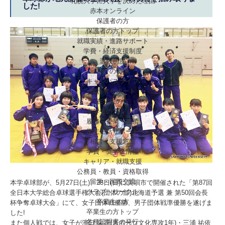
札幌大学に入学を決めた理由
した!
赤本オンライン
保護者の方
保護者の方トップ
就職実績・進路サポート
学費・経済支援制度
選抜制度
学びの特徴
キャンパスライフ
保護者サポート
在学生の方
在学生の方トップ
履修・授業・成績
学生生活サポート
相談・支援窓口
学費・奨学金情報
キャリア・就職支援
公務員・教員・資格取得
留学・国際交流
本学卓球部が、5月27日(土)、28日(日)に美唄市で開催された「第87回
クラブ・サークル
全日本大学総合卓球選手権大会(団体の部)北海道予選 兼 第50回会長
卒業生の方
杯争奪卓球大会」にて、女子団体戦優勝、男子団体戦準優勝を遂げま
卒業生の方トップ
した!
各種証明書の発行
また個人戦では、女子が濱口 采花(スポーツ文化専攻1年)・三浦 祐依