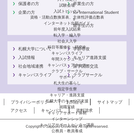
保護者の方
卒業生の方
試験会場
入試トピックス
企業の方
for International Student
資格・活動点数換算表、主体性評価点数表
s
インターネット出願ガイド
留学生の方
前年度入試結果
転入学・編入学
社会人入学
科目等履修生・研究生
札幌大学について
学群専攻
キャンパスライフ
入試情報
キャリア進路支援
年間スケジュール
キャンパス・アクセス
社会地域連携
留学国際交流
クラブ・サークル
キャンパスライフ
クラブサークル
サポート
札大生の暮らし
指定学生寮
キャリア・進路支援
札幌大学のキャリア支援
プライバシーポリシー
お問合せ
サイトマップ
就職実績
アクセス
キャンパス
資料請求
キャリアサポート体制
インターンシップ
キャリアサポートセンター講座
Copyright © Sapporo University. All rights reserved.
公務員・教員養成