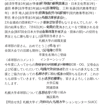
卒業後の就職支援
(経済学専攻1年)組が準優勝、大室 奏子(日本語・日本文化専攻1年)・
進路報告
盛田 希夢(法学専攻1年)組が4位。男子は、三和 拓蒼(現代教養専攻2
卒業生名簿のご登録
年)・井手 唯人(経済学専攻1年)組と、伊藤 光平(現代教養専攻2年)・
札幌大学校友会
野呂 孝介(法学専攻1年)組が3位に輝きました。
リンデン通信
2大会連続の団体戦アベック優勝は惜しくもなりませんでしたが、今
企業の方
回の結果を受け、7月6日(木)～9(日)に北海きたえーるで開催される全
企業の方トップ
国大会(第87回全日本大学総合卓球選手権大会・団体の部)への切符を
採用担当者さまへ
男女ともに勝ち取りました。
札幌大学の就職支援
求人
卓球部の皆さん、おめでとうございます!
証明書の受取
全国大会での活躍も期待しています。
卒業生名簿のご登録
インターンシップ
《卓球部のコメント》
for international
students
今年度に入ってからの目覚ましい活躍は、卓球部OB・OG、父母会お
札幌大学について
よび応援していただいている全ての関係者の方々からの多大なるご支
札幌大学についてトップ
援とご協力があってのものです。常に感謝の気持ちを忘れず、これか
大学の概要
らも頑張っていきます。引き続き応援等を、皆さまよろしくお願いい
大学広報
たします。
関連団体
札幌大学の取り組み
札幌大学卓球部についてはこちら
施設案内
学校法人 札幌大学
【問合せ先】札幌大学インターコミュニケーションセンター:SUICC