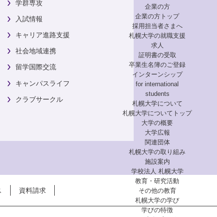
学群専攻
企業の方
企業の方トップ
入試情報
採用担当者さまへ
キャリア進路支援
札幌大学の就職支援
求人
社会地域連携
証明書の受取
卒業生名簿のご登録
留学国際交流
インターンシップ
キャンパスライフ
for international
students
クラブサークル
札幌大学について
札幌大学についてトップ
大学の概要
大学広報
関連団体
札幌大学の取り組み
施設案内
学校法人 札幌大学
教育・研究活動
ス
資料請求
その他の教育
札幌大学の学び
学びの特徴