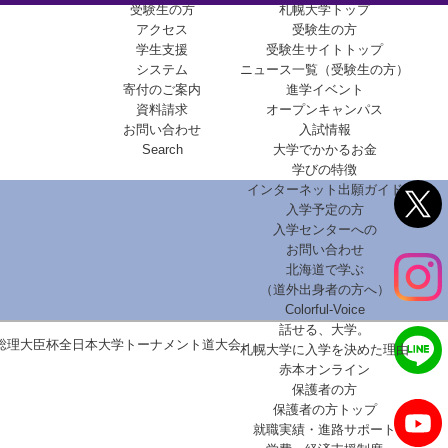
受験生の方
札幌大学トップ
アクセス
受験生の方
学生支援
受験生サイトトップ
システム
ニュース一覧（受験生の方）
寄付のご案内
進学イベント
資料請求
オープンキャンパス
お問い合わせ
入試情報
Search
大学でかかるお金
学びの特徴
インターネット出願ガイド
入学予定の方
入学センターへの
お問い合わせ
北海道で学ぶ
（道外出身者の方へ）
Colorful-Voice
話せる、大学。
 総理大臣杯全日本大学トーナメント道大会 -
札幌大学に入学を決めた理由
赤本オンライン
保護者の方
保護者の方トップ
就職実績・進路サポート