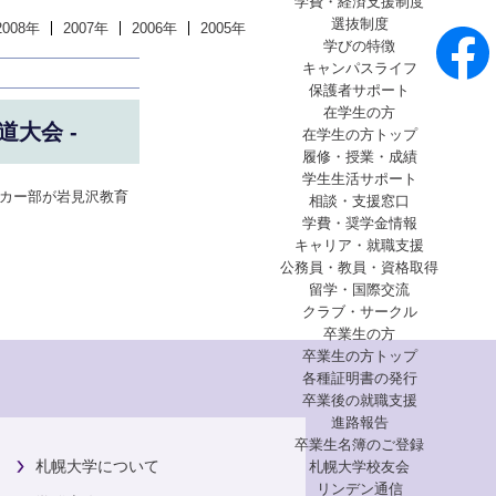
学費・経済支援制度
選抜制度
2008年
2007年
2006年
2005年
学びの特徴
キャンパスライフ
保護者サポート
在学生の方
大会 -
在学生の方トップ
履修・授業・成績
学生生活サポート
ッカー部が岩見沢教育
相談・支援窓口
学費・奨学金情報
キャリア・就職支援
公務員・教員・資格取得
留学・国際交流
クラブ・サークル
卒業生の方
卒業生の方トップ
各種証明書の発行
卒業後の就職支援
進路報告
卒業生名簿のご登録
札幌大学について
札幌大学校友会
リンデン通信