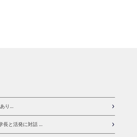
り...
と活発に対話 ...