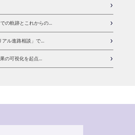
の軌跡とこれからの...
ル進路相談」で...
の可視化を起点...