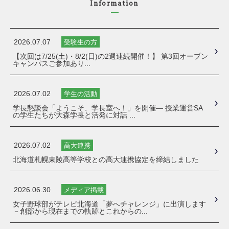
Information
2026.07.07
受験生の方
【次回は7/25(土)・8/2(日)の2週連続開催！】 第3回オープン
キャンパスご参加あり...
2026.07.02
学生の活動
学長懇談会「ようこそ、学長室へ！」を開催― 授業運営SA
の学生たちが大森学長と活発に対話 ...
2026.07.02
高大連携
北海道札幌東陵高等学校との高大連携協定を締結しました
2026.06.30
メディア掲載
女子野球部がテレビ北海道「夢へチャレンジ」に出演します
－創部から現在までの軌跡とこれからの...