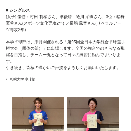
■ シングルス
[女子] 優勝：村田 莉桜さん、準優勝：蜷川 采珠さん、3位：猪狩
夏希さん(スポーツ文化専攻2年) ／長嶋 風音さん(リベラルアー
ツ専攻2年)
本学卓球部は、来月開催される「第95回全日本大学総合卓球選手
権大会（団体の部）」に出場します。全国の舞台でのさらなる飛
躍を目指し、チーム一丸となって日々の練習に励んでまいりま
す。
引き続き、皆様の温かいご声援をよろしくお願いいたします。
札幌大学 卓球部