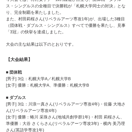
ス・シングルスの全種目で決勝戦が「札幌大学同士の対決」とな
り、完全制覇を果たしました。
また、村田莉桜さん(リベラルアーツ専攻1年)が、出場した3種目
（団体戦・ダブルス・シングルス）すべてで優勝を果たし、見事
「3冠」の快挙を達成しました。
大会の主な結果は以下のとおりです。
【大会結果】
■ 団体戦
[男子] 3位：札幌大学A／札幌大学B
[女子] 優勝：札幌大学A、準優勝：札幌大学B
■ ダブルス
[男子] 3位：川浪一真さん(リベラルアーツ専攻4年)・佐藤 大地さ
ん(リベラルアーツ専攻4年)
[女子] 優勝：蜷川 采珠さん(地域共創学群1年)・村田 莉桜さん、
準優勝：大谷 さくらさん(リベラルアーツ専攻3年)・横内 美乃理
さん(英語学専攻1年)