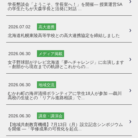
学長懇談会「ようこそ、学長室へ！」を開催― 授業運営SA
の学生たちが大森学長と活発に対話 ...
2026.07.02
高大連携
北海道札幌東陵高等学校との高大連携協定を締結しました
2026.06.30
メディア掲載
女子野球部がテレビ北海道「夢へチャレンジ」に出演します
－創部から現在までの軌跡とこれからの...
2026.06.30
地域交流
むかわ町の海岸清掃ボランティアに学生18人が参加 ―鵡川
高校の生徒との「リアル進路相談」で...
2026.06.30
講座・講演会
【地域共創教育機構】7月13日（月）設立記念シンポジウム
を開催 ―「学修成果の可視化を起点...