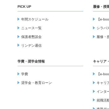
PICK UP
履修・授
年間スケジュール
【e-b
ニュース一覧
シラバ
保護者懇談会
履修・
リンデン通信
学費・奨学金情報
キャリア
学費
【e-b
奨学金・教育ローン
キャリ
インタ
就職活
進路デ