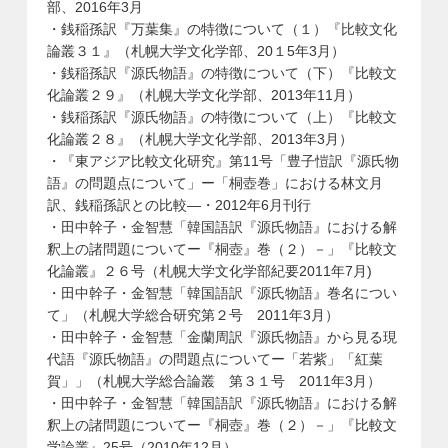
部、2016年3月
・銭稲孫訳『万葉集』の特徴について（１）『比較文化
論叢３１』（札幌大学文化学部、20１5年3月）
・銭稲孫訳『源氏物語』の特徴について（下）『比較文
化論叢２９』（札幌大学文化学部、2013年11月）
・銭稲孫訳『源氏物語』の特徴について（上）『比較文
化論叢２８』（札幌大学文化学部、2013年3月）
・『東アジア比較文化研究』第11号「豊子愷訳『源氏物
語』の問題点について」ー「桐壺巻」における林文月
訳、銭稲孫訳との比較―・2012年6月刊行
・田中幹子・金智慧「韓国語訳『源氏物語』における解
釈上の諸問題についてー『桐壺』巻（２）－」『比較文
化論叢』２６号（札幌大学文化学部紀要2011年7月)
・田中幹子・金智慧「韓国語訳『源氏物語』巻名につい
て」（札幌大学総合研究第２号 2011年3月）
・田中幹子・金智慧「金蘭周訳『源氏物語』から見る現
代語『源氏物語』の問題点についてー「若紫」「紅葉
賀」」（札幌大学総合論叢 第３１号 2011年3月）
・田中幹子・金智慧「韓国語訳『源氏物語』における解
釈上の諸問題についてー『桐壺』巻（２）－」『比較文
学論叢』25号（2010年12月）