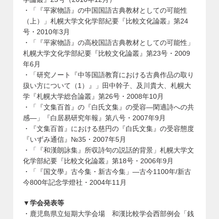
・「『平家物語』の中国国語古典教材としての可能性
（上）」札幌大学文化学部紀要『比較文化論叢』第24
号・2010年3月
・「『平家物語』の高校国語古典教材としての可能性」
札幌大学文化学部紀要『比較文化論叢』第23号・2009
年6月
・「研究ノート『中等国語教育における古典作品の取り
扱い方について（1）』」田中幹子、及川貴大、札幌大
学『札幌大学総合論叢』第26号・2008年10月
・「『文集百首』の『白氏文集』の受容―閑適詩への共
感―」『白居易研究年報』第八号・2007年9月
・『文集百首』における慈円の『白氏文集』の受容態度
『いずみ通信』№35・2007年5月
・「『和漢朗詠集』所収詩句の説話的背景」札幌大学文
化学部紀要『比較文化論叢』第18号・2006年9月
・「『国文學』古今集・新古今集」―古今1100年/新古
今800年記念学燈社・2004年11月
▼学会発表等
・鹿児島県立短期大学会場 和漢比較学会西部例会「銭