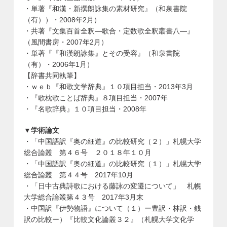
・単著『和漢・新撰朗詠集の素材研究』（和泉書院
（有））・2008年2月）
・共著『文集百首全釈―歌合・定数歌全釈叢書八―』
（風間書房・2007年2月）
・単著『『和漢朗詠集』とその受容』（和泉書院
（有）・2006年1月）
【辞書共同執筆】
・ｗｅｂ『和歌文学辞典』１０項目担当・2013年3月
・『歌枕歌ことば辞典』８項目担当・2007年
・『名歌辞典』１０項目担当・2008年
▼学術論文
・「中国語訳『奥の細道』の比較研究（２）」札幌大学
総合論叢 第４６号 ２０１８年１０月
・「中国語訳『奥の細道』の比較研究（１）」札幌大学
総合論叢 第４４号 2017年10月
・「日中古典詩歌における藤詠の変遷について」 札幌
大学総合論叢第４３号 2017年3月末
・中国訳『伊勢物語』について（１）ー豊訳・林訳・銭
訳の比較ー）『比較文化論叢３２』（札幌大学文化学