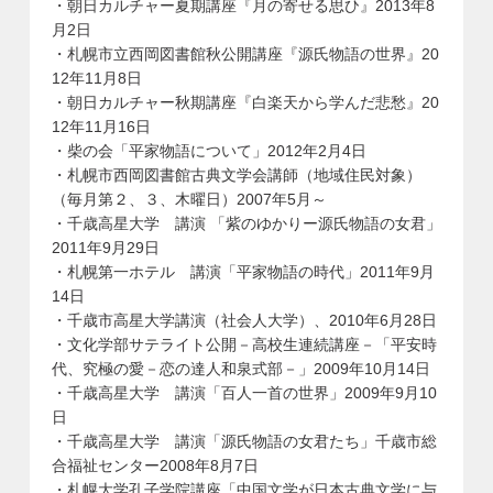
・朝日カルチャー夏期講座『月の寄せる思ひ』2013年8
月2日
・札幌市立西岡図書館秋公開講座『源氏物語の世界』20
12年11月8日
・朝日カルチャー秋期講座『白楽天から学んだ悲愁』20
12年11月16日
・柴の会「平家物語について」2012年2月4日
・札幌市西岡図書館古典文学会講師（地域住民対象）
（毎月第２、３、木曜日）2007年5月～
・千歳高星大学 講演 「紫のゆかりー源氏物語の女君」
2011年9月29日
・札幌第一ホテル 講演「平家物語の時代」2011年9月
14日
・千歳市高星大学講演（社会人大学）、2010年6月28日
・文化学部サテライト公開－高校生連続講座－「平安時
代、究極の愛－恋の達人和泉式部－」2009年10月14日
・千歳高星大学 講演「百人一首の世界」2009年9月10
日
・千歳高星大学 講演「源氏物語の女君たち」千歳市総
合福祉センター2008年8月7日
・札幌大学孔子学院講座「中国文学が日本古典文学に与