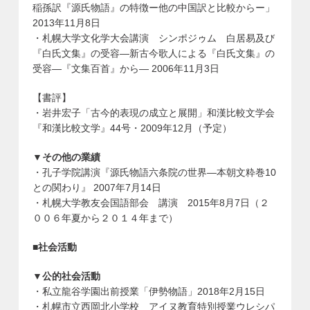
稲孫訳『源氏物語』の特徴ー他の中国訳と比較からー」
2013年11月8日
・札幌大学文化学大会講演 シンポジゥム 白居易及び
『白氏文集』の受容―新古今歌人による『白氏文集』の
受容―『文集百首』から― 2006年11月3日
【書評】
・岩井宏子「古今的表現の成立と展開」和漢比較文学会
『和漢比較文学』44号・2009年12月（予定）
▼その他の業績
・孔子学院講演『源氏物語六条院の世界―本朝文粋巻10
との関わり』 2007年7月14日
・札幌大学教友会国語部会 講演 2015年8月7日（２
００６年夏から２０１４年まで）
■社会活動
▼公的社会活動
・私立龍谷学園出前授業「伊勢物語」2018年2月15日
・札幌市立西岡北小学校 アイヌ教育特別授業ウレシパ