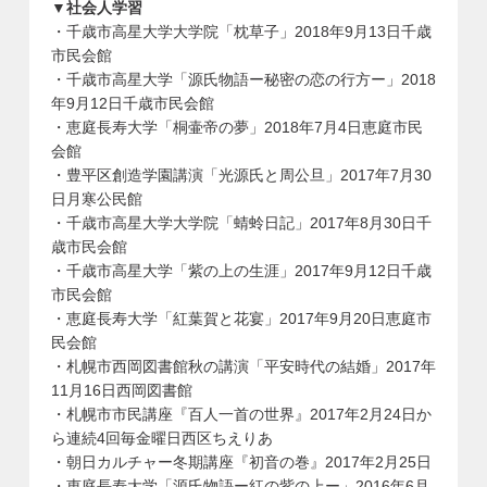
▼社会人学習
・千歳市高星大学大学院「枕草子」2018年9月13日千歳
市民会館
・千歳市高星大学「源氏物語ー秘密の恋の行方ー」2018
年9月12日千歳市民会館
・恵庭長寿大学「桐壷帝の夢」2018年7月4日恵庭市民
会館
・豊平区創造学園講演「光源氏と周公旦」2017年7月30
日月寒公民館
・千歳市高星大学大学院「蜻蛉日記」2017年8月30日千
歳市民会館
・千歳市高星大学「紫の上の生涯」2017年9月12日千歳
市民会館
・恵庭長寿大学「紅葉賀と花宴」2017年9月20日恵庭市
民会館
・札幌市西岡図書館秋の講演「平安時代の結婚」2017年
11月16日西岡図書館
・札幌市市民講座『百人一首の世界』2017年2月24日か
ら連続4回毎金曜日西区ちえりあ
・朝日カルチャー冬期講座『初音の巻』2017年2月25日
・恵庭長寿大学「源氏物語ー紅の紫の上ー」2016年6月