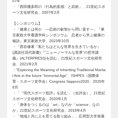
07年
・「西田幾多郎の〈行為的直感〉と武術」、21世紀スポ
ーツ文化研究会、2007年2月
【シンポジウム】
・「健康とは何か ―忍術の叡智から問い直す―」『東
京家政大学看護学科シンポジウム 忍者から学ぶ健康の
秘訣』東京家政大学、2023年10月
・「西谷修著『私たちはどんな世界を生きているか』
(講談社現代新書)『"ニューノーマルな世界"の哲学講
義』(ALTERPRESS)を読む」21世紀スポーツ文化研究
会、2021年2月
・“Exploring the Meaning of Inheriting Traditional Martia
l Arts in the future “Immortal Age”、ISHPES（国際体
育・スポーツ史学会）Congress Sapporo2020、2020年
8月
・「『現代スポーツ批評』を読む」（合評会）、21世紀
スポーツ文化研究会、2020年1月
・「身体をつくるのは「art」なのか「science」なの
か」21世紀スポーツ文化研究会、2018年4月
・「地域と共に人を育てる取り組み」、応用型大学発展