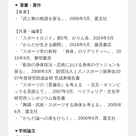
▼ 著書・著作
【単著】
・『武と舞の根源を探る』、2006年3月、叢文社
【共著・編著】
・『スポートロジイ』第5号、かりん舎、2024年3月
・『からだが生きる瞬間』、2018年5月、藤原書店
・『スポーツ学の射程 「身体」のリアリティへ』、20
15年9月、黎明書房
・『叡知の身体技法－忍術における身体のヴィジョンを
探る』、2008年3月、財団法人ミズノスポーツ振興会20
07年度研究助成金研 究成果報告書
・『スポーツの［普遍化］を考える －北京・オリンピ
ックを見据えて』、2007年3月、ペリフェリア・文化学
研究所シンポジウム報告書
・『舞踊・武術・スポーツする身体を考える』、2005年
6月、叢文社
・『からだ論への扉をひらく』、2006年6月、叢文社
▼学術論文