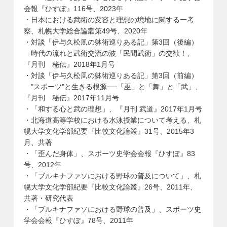
会報『ひすぽ』116号、2023年
・日本における武術の変容と理想の境地に関する一考
察、札幌大学総合論叢第49号、2020年
・対談「伊与久松凬の躰術巡りある記」第3回（後編）
時代の流れと武術交流の波「民間武術」の交歓！、
『月刊 秘伝』2018年1月号
・対談「伊与久松凬の躰術巡りある記」第3回（前編）
"スポーツ"と生きる根源──「巫」と「舞」と「武」、
『月刊 秘伝』2017年11月号
・「和する心と武の理想」、『月刊 武道』2017年1月号
・北海道高等学校における水泳授業について考える、札
幌大学文化学部紀要『比較文化論叢』31号、2015年3
月、共著
・「歪んだ身体」、スポーツ史学会会報『ひすぽ』83
号、2012年
・「ブルキナファソにおける野球の普及について」、札
幌大学文化学部紀要『比較文化論叢』26号、2011年、
共著・研究代表
・「ブルキナファソにおける野球の普及」、スポーツ史
学会会報『ひすぽ』78号、2011年