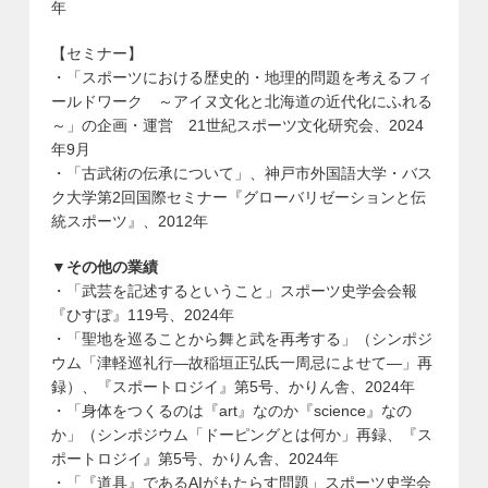
年
【セミナー】
・「スポーツにおける歴史的・地理的問題を考えるフィ
ールドワーク ～アイヌ文化と北海道の近代化にふれる
～」の企画・運営 21世紀スポーツ文化研究会、2024
年9月
・「古武術の伝承について」、神戸市外国語大学・バス
ク大学第2回国際セミナー『グローバリゼーションと伝
統スポーツ』、2012年
▼その他の業績
・「武芸を記述するということ」スポーツ史学会会報
『ひすぽ』119号、2024年
・「聖地を巡ることから舞と武を再考する」（シンポジ
ウム「津軽巡礼行―故稲垣正弘氏一周忌によせて―」再
録）、『スポートロジイ』第5号、かりん舎、2024年
・「身体をつくるのは『art』なのか『science』なの
か」（シンポジウム「ドーピングとは何か」再録、『ス
ポートロジイ』第5号、かりん舎、2024年
・「『道具』であるAIがもたらす問題」スポーツ史学会