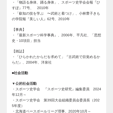
・「物語る身体、踊る身体」、スポーツ史学会会報『ひ
すぽ』77号、 2010年
・「叡知の技を学ぶ 〜武術と着つけ」、小林豊子きも
の学院報『美しい人』62号、2010年
【事典】
・『最新スポーツ科学事典』、2006年、平凡社、「思想
史・10項目」担当
【雑誌】
・「ひらかれたからだを求めて」『古武術で目覚めるか
らだ』、2004年、洋泉社
■社会活動
▼公的社会活動
・スポーツ史学会 『スポーツ史研究』編集委員 2024
年12月～
・スポーツ史学会 第39回大会組織委員会委員長（202
5年度）
・北海道ベースボールリーグ理事、2020年10月～