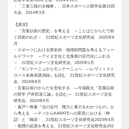
・「三者三様の太極拳」、日本スポーツ人類学会第15回
大会、2014年3月
【講演】
・「言葉以前の歴史」を考える ～ことばとからだで紡
ぐ武術のわざ～ 21世紀スポーツ文化研究会 2025年8
月
・スポーツにおける歴史的・地理的問題を考えるフィー
ルドワーク ～アイヌ文化と北海道の近代化にふれる
～ 21世紀スポーツ文化研究会、2025年1月
・『モンテーニュからモンテーニュへ ―レヴィ＝スト
ロース未発表講演録』を読む 21世紀スポーツ文化研究
会、2024年8月
・言葉以前のからだを型化する ―今福龍太『言葉以前
の哲学 戸井田道三論』を読む― 21世紀スポーツ文化
研究会、2024年6月
・嘉戸一将著『法の近代 権力と暴力をわかつもの』か
ら考える ―ティからKARATEへの変容における〈神
話〉と〈喝采〉、21世紀スポーツ文化研究会2023年4月
・相撲の起源を考える、21世紀スポーツ文化研究会202