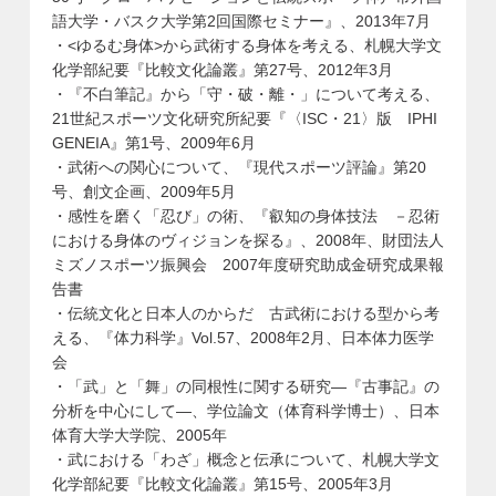
語大学・バスク大学第2回国際セミナー』、2013年7月
・<ゆるむ身体>から武術する身体を考える、札幌大学文
化学部紀要『比較文化論叢』第27号、2012年3月
・『不白筆記』から「守・破・離・」について考える、
21世紀スポーツ文化研究所紀要『〈ISC・21〉版
IPHI
GENEIA
』第1号、2009年6月
・武術への関心について、『現代スポーツ評論』第20
号、創文企画、2009年5月
・感性を磨く「忍び」の術、『叡知の身体技法 －忍術
における身体のヴィジョンを探る』、2008年、財団法人
ミズノスポーツ振興会 2007年度研究助成金研究成果報
告書
・伝統文化と日本人のからだ 古武術における型から考
える、『体力科学』Vol.57、2008年2月、日本体力医学
会
・「武」と「舞」の同根性に関する研究―『古事記』の
分析を中心にして―、学位論文（体育科学博士）、日本
体育大学大学院、2005年
・武における「わざ」概念と伝承について、札幌大学文
化学部紀要『比較文化論叢』第15号、2005年3月