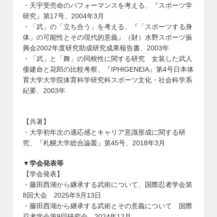
・天宇受売命のパフォーマンスを考える、『スポーツ学
研究』第17号、2004年3月
・「武」の「立ち合う」を考える、『「スポーツする身
体」の可能性とその現代的意義』（財）水野スポーツ振
興会2002年度研究助成研究成果報告書、2003年
・「武」と「舞」の同根性に関する研究 女装した武人
倭建命と花郎の比較考察、『IPHIGENEIA』第4号日本体
育大学大学院体育科学研究科スポーツ文化・社会科学系
紀要、2003年
【共著】
・大学初年次の適応感とキャリア意識形成に関する研
究、『札幌大学総合論叢』第45号、2018年3月
▼学会発表等
【学会発表】
・藤田西湖から継承する武術について、国際忍者学会第
8回大会 2025年9月13日
・藤田西湖から継承する武術とその意義について 国際
忍者学会第9回研究会、2024年12月