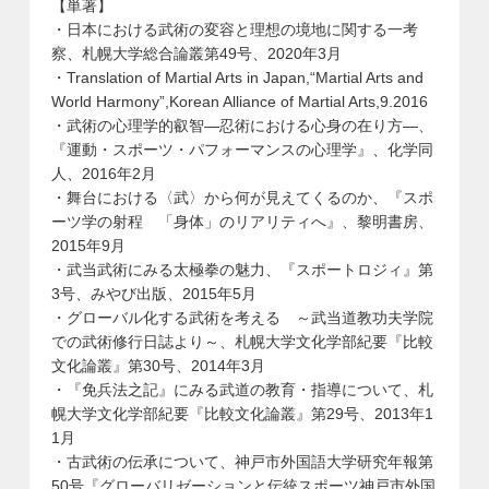
【単著】
・日本における武術の変容と理想の境地に関する一考
察、札幌大学総合論叢第49号、2020年3月
・Translation of Martial Arts in Japan,“Martial Arts and
World Harmony”,Korean Alliance of Martial Arts,9.2016
・武術の心理学的叡智―忍術における心身の在り方―、
『運動・スポーツ・パフォーマンスの心理学』、化学同
人、2016年2月
・舞台における〈武〉から何が見えてくるのか、『スポ
ーツ学の射程 「身体」のリアリティへ』、黎明書房、
2015年9月
・武当武術にみる太極拳の魅力、『スポートロジィ』第
3号、みやび出版、2015年5月
・グローバル化する武術を考える ～武当道教功夫学院
での武術修行日誌より～、札幌大学文化学部紀要『比較
文化論叢』第30号、2014年3月
・『免兵法之記』にみる武道の教育・指導について、札
幌大学文化学部紀要『比較文化論叢』第29号、2013年1
1月
・古武術の伝承について、神戸市外国語大学研究年報第
50号『グローバリゼーションと伝統スポーツ神戸市外国