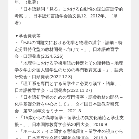
年、（単著）
・「日本語動詞「見る」における自動性の認知言語学的
考察 」、日本認知言語学会論文集12、2012年、（単
著）
▼学会発表等
・「EJUの問題文における化学と物理の漢字・語彙－特
定分野特化型の教材開発へ向けて－」、日本語教育学
会・口頭発表(2024.5.26)
・「地理学における学術用語の特定とその諸特徴－地理
学を学ぶ外国人留学生のための専門教育支援－」、語彙
研究会・口頭発表(2022.12.3)
・「理工系を専門とする留学生に必要な漢字・語彙」、
日本語教育学会・口頭発表(2022.11.27)
・「日本語初学者のための専門漢字・語彙教材の開発 –
化学基礎分野を中心として」、タイ国日本語教育研究
会 第33回年次セミナー、2021.3
・「15歳からの高専留学－留学生の異文化適応と学生支
援－」、日本国際教育学会第30回大会、2019.9
・「ホームステイに関する意識調査－留学生の視点から
－」、日本高専学会第25回年会講演会、2019.8