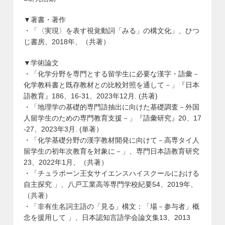
▼著書・著作
・「〈実現〉を表す視覚動詞「みる」の構文化」、ひつ
じ書房、2018年、（共著）
▼学術論文
・「化学分野を専門とする留学生に必要な漢字・語彙－
化学教科書と既存教材との比較対照を通して－」『日本
語教育』186、16-31、2023年12月. (共著)
・「地理学の基礎的専門語抽出に向けた基礎調査－外国
人留学生のための専門教育支援－」『語彙研究』20、17
-27、2023年3月. (単著）
・「化学基礎分野の漢字教材開発に向けて－高専タイ人
留学生の初年次教育を対象に－」、専門日本語教育研究
23、2022年1月、（共著）
・「チュラポーン王女サイエンスハイスクールにおける
自主探究 」、八戸工業高等専門学校紀要54、2019年、
（共著）
・「非有生名詞主語の「見る」構文：「場－参与者」概
念を援用して 」、日本認知言語学会論文集13、2013