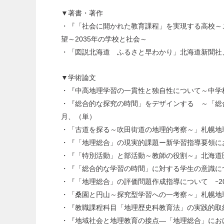
▼著書・著作
・『「社会に開かれた教育課程」を実現する高校～こ
望～2035年の学校と社会～
・「図説北海道 ふるさと早わかり」北海道新聞社、
▼学術論文
・『中高地理学習の一貫性と独自性について～中学校社
・『総合的な探究の時間」をデザインする ～「総合
月、（単）
・「古道を探る～吹田街道の地理的考察～」札幌地理サー
・『「地理総合」の現実的課題ー新学習指導要領におけ
・『「特別活動」と部活動～教師の役割～』北海道医
・『「総合的な学習の時間」に対する学生の意識につい
・『「地理総合」の評価問題作成指導について ｰ202
・「桑園と円山～探究型学習への一考察～」札幌地理サー
・『教職課程科目「地理歴史科教育法」の実践的取組み
・『地域社会と地理教育の接点―「地理総合」における