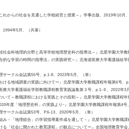
れからの社会を見通した学校経営と授業～』学事出版、2019年10月
1994年5月、（共著）
会科地理的分野と高等学校地理歴史科の指導法～』北星学園大学教職課程年
的な学習の時間の指導法」の実践研究～』北海道医療大学看護福祉学部教職課
クル会誌第55号、p.1-8、2023年5月、（単）
る地域調査の実践に向けてー』北星学園大学教職課程年報第6号、p.107
療大学看護福祉学部教職課程教育実践論集第３号、p.1-６、2022年3
て～教職課程における実践とその役割～』北星学園大学教職課程年報第５号
0年度「地理歴史科」の実践よりｰ』北星学園大学教職課程年報第4号、ｐ.
クル会誌第53号、P.6-13、2020年5月、（単）
－「地理総合」の学習指導案作成を通して－』北星学園大学教職課程年報第
「社会に開かれた教育課程」の観点についてー』全国地理教育学会、地理教育