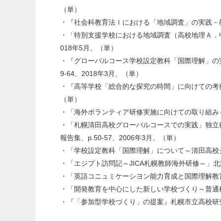
（単）
・『社会科教育法Ⅰにおける「地域調査」の実践－教職
・「特別支援学校における地域調査（高校地理Ａ．中
018年5月、（単）
・『グローバルコース学校設定教科「国際理解」の実
9-64、2018年3月、（単）
・『高等学校「総合的な探究の時間」に向けての考察
（単）
・「海外ボランティア研修実施に向けての取り組み～カ
・「札幌清田高校グローバルコースでの実践」独立行政
報告集、p.50-57、2006年3月、（単）
・「学校設定教科「国際理解」について～清田高校グロ
・「エジプト訪問記～JICA札幌教師海外研修～」北海道
・「英語コニュミケーシヨン能力育成と国際理解教育を
・「開発教育を中心にした新しい学校づくり～普通科専
・『「参加型学校づくり」の提案』札幌市立高校研究紀要