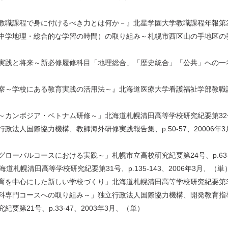
課程で身に付けるべき力とは何か－』北星学園大学教職課程年報第2号、p.
学地理・総合的な学習の時間）の取り組み～札幌市西区山の手地区の教材化
践と将来～新必修履修科目「地理総合」「歴史統合」「公共」への一考
～学校にある教育実践の活用法～』北海道医療大学看護福祉学部教職課程教育
ンボジア・ベトナム研修～」北海道札幌清田高等学校研究紀要第32号、p.
法人国際協力機構、教師海外研修実践報告集、p.50-57、20006
ーバルコースにおける実践～」札幌市立高校研究紀要第24号、p.63-7
札幌清田高等学校研究紀要第31号、p.135-143、2006年3月、（単
中心にした新しい学校づくり」北海道札幌清田高等学校研究紀要第30号、p
門コースへの取り組み～」独立行政法人国際協力機構、開発教育指導者研修
第21号、p.33-47、2003年3月、（単）