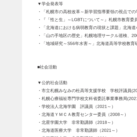
▼学会発表等
・「札幌市の高校改革～新学習指導要領の視点での学
・『「性と生」～LGBTについて～』札幌市教育委
・「北海道における病弱教育の現状と課題」北海道小
・「山の手地区の歴史」札幌地理サークル巡検、20
・「地域研究～S56年水害～」北海道高等学校教育研
■社会活動
▼公的社会活動
・市立札幌みなみの杜高等支援学校 学校評議員(20
・札幌心療福祉専門学校文科省委託事業事務局(202
・学校法人北海学園 評議員（2021～）
・北海道ＹＭＣＡ教育センター委員（2008～）
・北星学園大学 非常勤講師（2018～）
・北海道医療大学 非常勤講師（2021～）