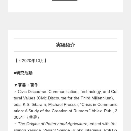
実績紹介
【～2020年10月】
■研究活動
▼著書・著作
・Civic Discourse: Communication, Technology, and Cul
tural Values (Civic Discourse for the Third Millennium),
eds.
K.S.
Sitaram, Michael Prosser, “Crisis in Communic
ation: A Study of the Creation of Rumors.” Ablex. Pub., 2
005年（共著）
・
The Origins of Pottery and Agriculture,
edited with Yo
shinori Yasuda, Vasant Shinde, Junko Kitagawa, Roli Bo