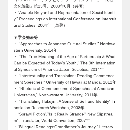
文化論叢』第23号、2009年6月（共著）
・“Anatole Broyard and Representation of Social Identit
y,” Proceedings on International Conference on Intercult
ural Studies. 2004年（単著）
▼学会発表等
・ “Approaches to Japanese Cultural Studies,” Northwe
stern University, 2014年
・ “The True Meaning of the Age of Partnership & What
Can be Expected of Today's Youth,” The 9th Internation
al Symosium of America-Japan Societies, 2014年
・ “Intertextuality and Translation: Reading Commence
ment Speeches,” University of Hawaii at Manoa, 2012年
・ “Rhetoric of Commencement Speeches at American
Universities,” Northwestern University, 2011年
・ “Translating Hakujin : A Sense of Self and Identity” Tr
anslation Research Workshop, 2008年
・“Sprawl Fiction”/”Is It Really Strange? New Slipstrea
m”, Translator, World Convention, 2007年
・“Bilingual Readings:Grandfather’s Journey,” Literary