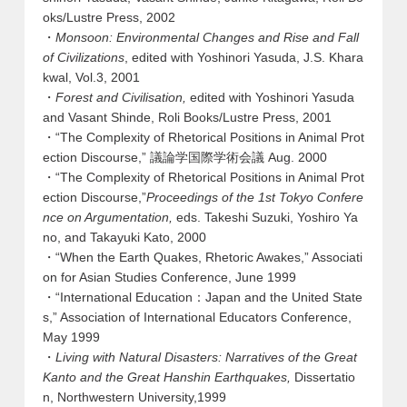
oks/Lustre Press, 2002
・
Monsoon: Environmental Changes and Rise and Fall
of Civilizations
, edited with Yoshinori Yasuda,
J.S.
Khara
kwal, Vol.3, 2001
・
Forest and Civilisation,
edited with Yoshinori Yasuda
and Vasant Shinde, Roli Books/Lustre Press, 2001
・“The Complexity of Rhetorical Positions in Animal Prot
ection Discourse,” 議論学国際学術会議 Aug. 2000
・“The Complexity of Rhetorical Positions in Animal Prot
ection Discourse,”
Proceedings of the 1st Tokyo Confere
nce on Argumentation,
eds. Takeshi Suzuki, Yoshiro Ya
no, and Takayuki Kato, 2000
・“When the Earth Quakes, Rhetoric Awakes,” Associati
on for Asian Studies Conference, June 1999
・“International Education：Japan and the United State
s,” Association of International Educators Conference,
May 1999
・
Living with Natural Disasters: Narratives of the Great
Kanto and the Great Hanshin Earthquakes,
Dissertatio
n, Northwestern University,1999