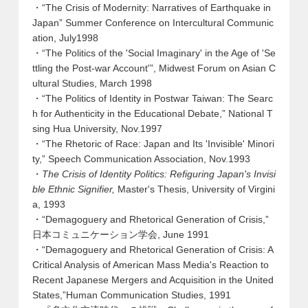
・“The Crisis of Modernity: Narratives of Earthquake in
Japan” Summer Conference on Intercultural Communic
ation, July1998
・“The Politics of the 'Social Imaginary' in the Age of 'Se
ttling the Post-war Account'”, Midwest Forum on Asian C
ultural Studies, March 1998
・“The Politics of Identity in Postwar Taiwan: The Searc
h for Authenticity in the Educational Debate,” National T
sing Hua University, Nov.1997
・“The Rhetoric of Race: Japan and Its 'Invisible' Minori
ty,” Speech Communication Association, Nov.1993
・
The Crisis of Identity Politics: Refiguring Japan's Invisi
ble Ethnic Signifier,
Master's Thesis, University of Virgini
a, 1993
・“Demagoguery and Rhetorical Generation of Crisis,”
日本コミュニケーション学会, June 1991
・“Demagoguery and Rhetorical Generation of Crisis: A
Critical Analysis of American Mass Media's Reaction to
Recent Japanese Mergers and Acquisition in the United
States,”Human Communication Studies, 1991