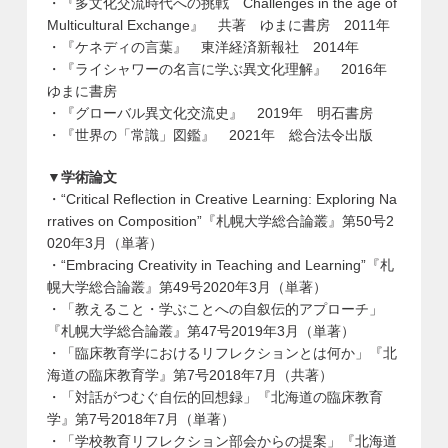
・『多文化交流時代への挑戦 Challenges in the age of
Multicultural Exchange』 共著 ゆまに書房 2011年
・『ケネディの言葉』 東洋経済新報社 2014年
・『ライシャワーの名言に学ぶ異文化理解』 2016年
ゆまに書房
・『グローバル異文化交流史』 2019年 明石書房
・『世界の「常識」図鑑』 2021年 総合法令出版
▼学術論文
・“Critical Reflection in Creative Learning: Exploring Na
rratives on Composition”『札幌大学総合論叢』第50号2
020年3月（単著）
・“Embracing Creativity in Teaching and Learning”『札
幌大学総合論叢』第49号2020年3月（単著）
・「教えること・学ぶことへの自叙伝的アプローチ」
『札幌大学総合論叢』第47号2019年3月（単著）
・「臨床教育学におけるリフレクションとは何か」『北
海道の臨床教育学』第7号2018年7月（共著）
・「対話がつむぐ自伝的回想録」『北海道の臨床教育
学』第7号2018年7月（単著）
・「学校教育リフレクション部会からの提案」『北海道