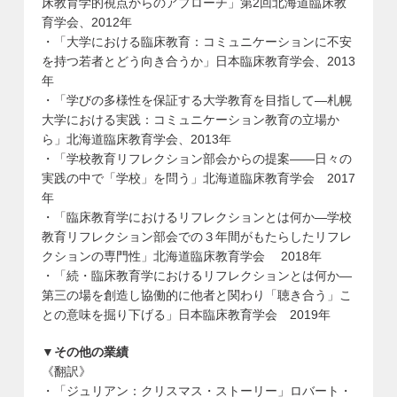
床教育学的視点からのアプローチ」第2回北海道臨床教
育学会、2012年
・「大学における臨床教育：コミュニケーションに不安
を持つ若者とどう向き合うか」日本臨床教育学会、2013
年
・「学びの多様性を保証する大学教育を目指して―札幌
大学における実践：コミュニケーション教育の立場か
ら」北海道臨床教育学会、2013年
・「学校教育リフレクション部会からの提案——日々の
実践の中で「学校」を問う」北海道臨床教育学会 2017
年
・「臨床教育学におけるリフレクションとは何か—学校
教育リフレクション部会での３年間がもたらしたリフレ
クションの専門性」北海道臨床教育学会 2018年
・「続・臨床教育学におけるリフレクションとは何か—
第三の場を創造し協働的に他者と関わり「聴き合う」こ
との意味を掘り下げる」日本臨床教育学会 2019年
▼その他の業績
《翻訳》
・「ジュリアン：クリスマス・ストーリー」ロバート・