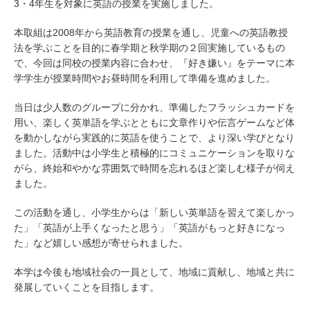
3・4年生を対象に英語の授業を実施しました。
本取組は2008年から英語教育の授業を通し、児童への英語教授
法を学ぶことを目的に春学期と秋学期の２回実施しているもの
で、今回は同校の授業内容に合わせ、『好き嫌い』をテーマに本
学学生が授業時間やお昼時間を利用して準備を進めました。
当日は少人数のグループに分かれ、準備したフラッシュカードを
用い、楽しく英単語を学ぶとともに文章作りや伝言ゲームなど体
を動かしながら実践的に英語を使うことで、より深い学びとなり
ました。活動中は小学生と積極的にコミュニケーションを取りな
がら、終始和やかな雰囲気で時間を忘れるほど楽しむ様子が伺え
ました。
この活動を通し、小学生からは「新しい英単語を習えて楽しかっ
た」「英語が上手くなったと思う」「英語がもっと好きになっ
た」など嬉しい感想が寄せられました。
本学は今後も地域社会の一員として、地域に貢献し、地域と共に
発展していくことを目指します。