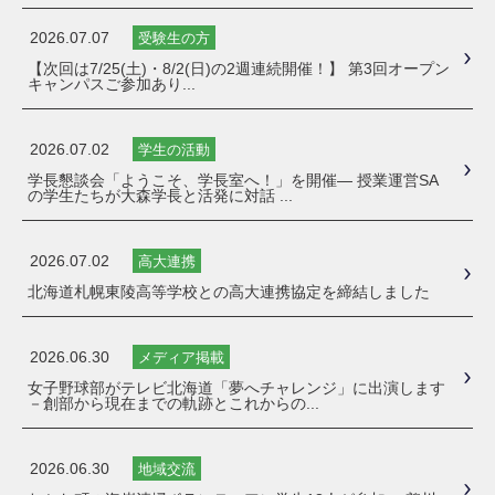
2026.07.07
受験生の方
【次回は7/25(土)・8/2(日)の2週連続開催！】 第3回オープン
キャンパスご参加あり...
2026.07.02
学生の活動
学長懇談会「ようこそ、学長室へ！」を開催― 授業運営SA
の学生たちが大森学長と活発に対話 ...
2026.07.02
高大連携
北海道札幌東陵高等学校との高大連携協定を締結しました
2026.06.30
メディア掲載
女子野球部がテレビ北海道「夢へチャレンジ」に出演します
－創部から現在までの軌跡とこれからの...
2026.06.30
地域交流