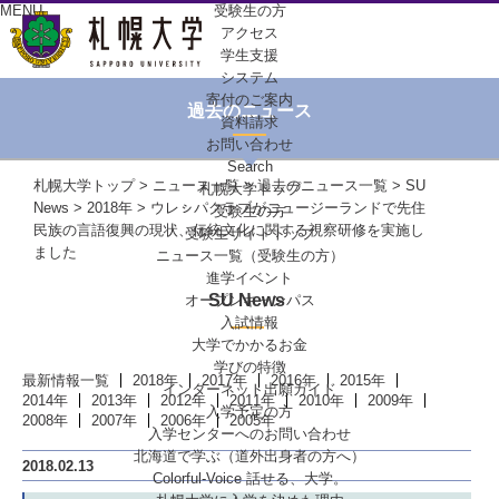
MENU
受験生の方
アクセス
学生支援
システム
寄付のご案内
過去のニュース
資料請求
お問い合わせ
Search
札幌大学トップ
>
ニュース一覧
>
過去のニュース一覧
>
SU
札幌大学トップ
News
>
2018年
> ウレㇱパクラブがニュージーランドで先住
受験生の方
民族の言語復興の現状、伝統文化に関する視察研修を実施し
受験生サイトトップ
ました
ニュース一覧（受験生の方）
進学イベント
SU News
オープンキャンパス
入試情報
大学でかかるお金
学びの特徴
最新情報一覧
2018年
2017年
2016年
2015年
インターネット出願ガイド
2014年
2013年
2012年
2011年
2010年
2009年
入学予定の方
2008年
2007年
2006年
2005年
入学センターへの
お問い合わせ
北海道で学ぶ
（道外出身者の方へ）
2018.02.13
Colorful-Voice
話せる、大学。