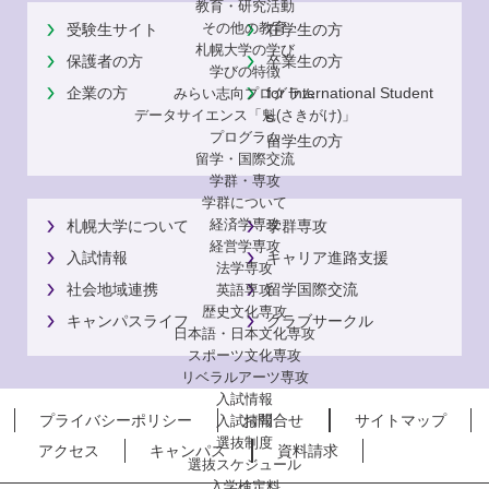
教育・研究活動
その他の教育
受験生サイト
在学生の方
札幌大学の学び
保護者の方
卒業生の方
学びの特徴
企業の方
for International Student
みらい志向プログラム
データサイエンス「魁(さきがけ)」
s
プログラム
留学生の方
留学・国際交流
学群・専攻
学群について
経済学専攻
札幌大学について
学群専攻
経営学専攻
入試情報
キャリア進路支援
法学専攻
社会地域連携
留学国際交流
英語専攻
歴史文化専攻
キャンパスライフ
クラブサークル
日本語・日本文化専攻
スポーツ文化専攻
リベラルアーツ専攻
入試情報
プライバシーポリシー
お問合せ
サイトマップ
入試情報
選抜制度
アクセス
キャンパス
資料請求
選抜スケジュール
入学検定料