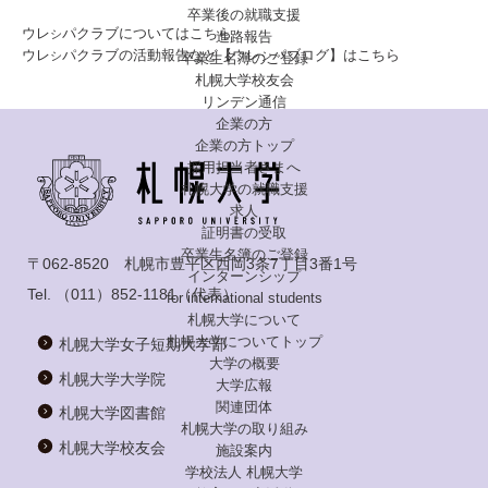
卒業後の就職支援
ウレ
パクラブについてはこちら
シ
進路報告
ウレ
パクラブの活動報告など【ウレ
パブログ】はこちら
シ
シ
卒業生名簿のご登録
札幌大学校友会
リンデン通信
企業の方
企業の方トップ
採用担当者さまへ
札幌大学の就職支援
求人
証明書の受取
卒業生名簿のご登録
〒062-8520 札幌市豊平区西岡3条7丁目3番1号
インターンシップ
Tel.
（011）852-1181
（代表）
for international
students
札幌大学について
札幌大学についてトップ
札幌大学女子短期大学部
大学の概要
札幌大学大学院
大学広報
関連団体
札幌大学図書館
札幌大学の取り組み
札幌大学校友会
施設案内
学校法人 札幌大学