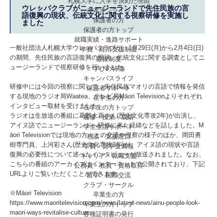
札幌大学に入学を決めた理由
ウレㇱパクラブがニュージーランドで先住民族の言
赤本オンライン
語復興の現状、伝統文化に関する視察研修を実施し
保護者の方
ました
保護者の方トップ
就職実績・進路サポート
一般社団法人札幌大学ウレ
パクラブが、1月29日(月)から2月4日(日)
シ
学費・経済支援制度
の期間、先住民族の言語復興の現状、伝統文化に関する調査としてニ
選抜制度
ュージーランドで視察研修を行いました。
学びの特徴
キャンパスライフ
研修中には今回の視察に関して、先住民族マオリの言語で情報を発信
保護者サポート
する現地のラジオ局Waatea、テレビ局Māori Televisionよりそれぞれ
在学生の方
インタビュー取材を受けました。
在学生の方トップ
ラジオは生放送の番組に葛野大喜さん(歴史文化専攻2年)が出演し、
履修・授業・成績
アイヌ語でニュージーランドへ研修に来た経緯などを話しました。M
学生生活サポート
āori Televisionでは現地の方々との交流や視察の様子のほか、岡田勇
相談・支援窓口
樹専門員、上河彩さん(歴史文化専攻3年)が、アイヌ語の現状や言語
学費・奨学金情報
復興の必要性について述べたインタビューが放送されました。なお、
キャリア・就職支援
こちらの番組のアーカイブはインターネットで公開されており、下記
公務員・教員・資格取得
URLよりご覧いただくことができます。
留学・国際交流
クラブ・サークル
※Māori Television
卒業生の方
https://www.maoritelevision.com/news/latest-news/ainu-people-look-
卒業生の方トップ
maori-ways-revitalise-culture
各種証明書の発行