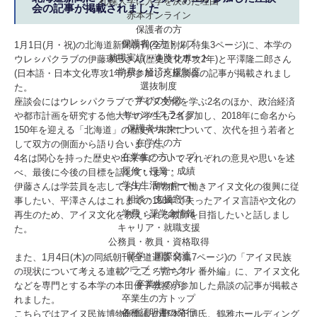
札幌大学に入学を決めた理由
会の記事が掲載されました
赤本オンライン
保護者の方
保護者の方トップ
1月1日(月・祝)の北海道新聞朝刊(全道別刷 特集3ページ)に、本学の
就職実績・進路サポート
ウレㇱパクラブの伊藤琢巳さん(歴史文化専攻2年)と平澤隆二郎さん
学費・経済支援制度
(日本語・日本文化専攻1年)が参加した座談会の記事が掲載されまし
選抜制度
た。
学びの特徴
座談会にはウレㇱパクラブでアイヌ文化を学ぶ2名のほか、政治経済
キャンパスライフ
や都市計画を研究する他大学の学生も2名参加し、2018年に命名から
保護者サポート
150年を迎える「北海道」の歴史や未来について、次代を担う若者と
在学生の方
して双方の側面から語り合いました。
在学生の方トップ
4名は関心を持った歴史や出来事についてそれぞれの意見や思いを述
履修・授業・成績
べ、最後に今後の目標を話しています。
学生生活サポート
伊藤さんは学芸員を志しており、博物館で働きアイヌ文化の復興に従
相談・支援窓口
事したい、平澤さんはこれまでの150年で失ったアイヌ言語や文化の
学費・奨学金情報
再生のため、アイヌ文化を教えられる教師を目指したいと話しまし
キャリア・就職支援
た。
公務員・教員・資格取得
留学・国際交流
また、1月4日(木)の同紙朝刊(全道遅版 特集7ページ)の「アイヌ民族
クラブ・サークル
の現状について考える連載『こころ揺らす』番外編」に、アイヌ文化
卒業生の方
などを専門とする本学の本田優子教授が参加した鼎談の記事が掲載さ
卒業生の方トップ
れました。
各種証明書の発行
こちらではアイヌ民族博物館館長の野本正博氏、鶴雅ホールディング