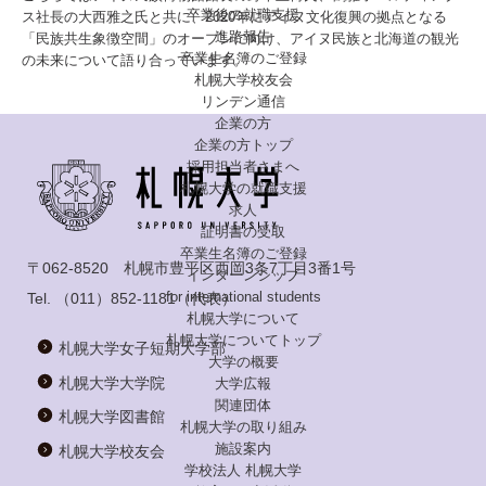
卒業後の就職支援
ス社長の大西雅之氏と共に、2020年にアイヌ文化復興の拠点となる
進路報告
「民族共生象徴空間」のオープンに向け、アイヌ民族と北海道の観光
卒業生名簿のご登録
の未来について語り合っています。
札幌大学校友会
リンデン通信
企業の方
企業の方トップ
採用担当者さまへ
札幌大学の就職支援
求人
証明書の受取
卒業生名簿のご登録
〒062-8520 札幌市豊平区西岡3条7丁目3番1号
インターンシップ
for international
students
Tel.
（011）852-1181
（代表）
札幌大学について
札幌大学についてトップ
札幌大学女子短期大学部
大学の概要
札幌大学大学院
大学広報
関連団体
札幌大学図書館
札幌大学の取り組み
施設案内
札幌大学校友会
学校法人 札幌大学