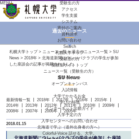
MENU
受験生の方
アクセス
学生支援
システム
寄付のご案内
過去のニュース
資料請求
お問い合わせ
Search
札幌大学トップ
>
ニュース一覧
>
過去のニュース一覧
>
SU
札幌大学トップ
News
>
2018年
> 北海道新聞にウレㇱパクラブの学生が参加
受験生の方
した座談会の記事が掲載されました
受験生サイトトップ
ニュース一覧（受験生の方）
SU News
進学イベント
オープンキャンパス
入試情報
大学でかかるお金
最新情報一覧
2018年
2017年
2016年
2015年
学びの特徴
2014年
2013年
2012年
2011年
2010年
2009年
インターネット出願ガイド
2008年
2007年
2006年
2005年
入学予定の方
入学センターへの
お問い合わせ
2018.01.15
北海道で学ぶ
（道外出身者の方へ）
Colorful-Voice
話せる、大学。
北海道新聞にウレㇱパクラブの学生が参加した座談