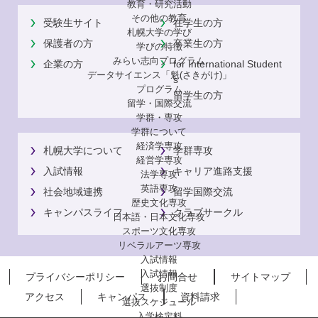
教育・研究活動
その他の教育
受験生サイト
在学生の方
札幌大学の学び
保護者の方
卒業生の方
学びの特徴
みらい志向プログラム
企業の方
for International Student
データサイエンス「魁(さきがけ)」
s
プログラム
留学生の方
留学・国際交流
学群・専攻
学群について
経済学専攻
札幌大学について
学群専攻
経営学専攻
入試情報
キャリア進路支援
法学専攻
英語専攻
社会地域連携
留学国際交流
歴史文化専攻
キャンパスライフ
クラブサークル
日本語・日本文化専攻
スポーツ文化専攻
リベラルアーツ専攻
入試情報
入試情報
プライバシーポリシー
お問合せ
サイトマップ
選抜制度
アクセス
キャンパス
資料請求
選抜スケジュール
入学検定料