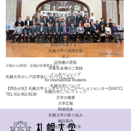
卒業後の就職支援
進路報告
卒業生名簿のご登録
札幌大学校友会
リンデン通信
企業の方
企業の方トップ
採用担当者さまへ
札幌大学の就職支援
求人
証明書の受取
※前から2列目・左端が呉屋昇太さん
卒業生名簿のご登録
インターンシップ
札幌大学ロシア語専攻については
こちら
for international
students
札幌大学について
【問合せ先】札幌大学インターコミュニケーションセンター(SUICC)
札幌大学についてトップ
TEL:011-852-9138
大学の概要
大学広報
関連団体
札幌大学の取り組み
施設案内
学校法人 札幌大学