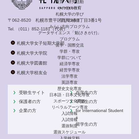
教育・研究活動
その他の教育
札幌大学の学び
〒062-8520 札幌市豊平区西岡3条7丁目3番1号
学びの特徴
みらい志向プログラム
Tel.
（011）852-1181
（代表）
データサイエンス「魁(さきがけ)」
プログラム
札幌大学女子短期大学部
留学・国際交流
学群・専攻
札幌大学大学院
学群について
札幌大学図書館
経済学専攻
経営学専攻
札幌大学校友会
法学専攻
英語専攻
歴史文化専攻
受験生サイト
在学生の方
日本語・日本文化専攻
スポーツ文化専攻
保護者の方
卒業生の方
リベラルアーツ専攻
企業の方
for International Student
入試情報
s
入試情報
留学生の方
選抜制度
選抜スケジュール
入学検定料