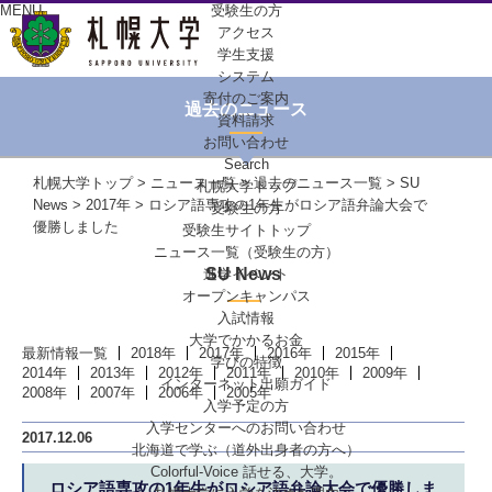
MENU
受験生の方
アクセス
学生支援
システム
寄付のご案内
過去のニュース
資料請求
お問い合わせ
Search
札幌大学トップ
>
ニュース一覧
>
過去のニュース一覧
>
SU
札幌大学トップ
News
>
2017年
> ロシア語専攻の1年生がロシア語弁論大会で
受験生の方
優勝しました
受験生サイトトップ
ニュース一覧（受験生の方）
SU News
進学イベント
オープンキャンパス
入試情報
大学でかかるお金
最新情報一覧
2018年
2017年
2016年
2015年
学びの特徴
2014年
2013年
2012年
2011年
2010年
2009年
インターネット出願ガイド
2008年
2007年
2006年
2005年
入学予定の方
入学センターへの
お問い合わせ
2017.12.06
北海道で学ぶ
（道外出身者の方へ）
Colorful-Voice
話せる、大学。
ロシア語専攻の1年生がロシア語弁論大会で優勝しま