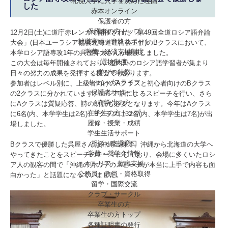
札幌大学に入学を決めた理由
した
赤本オンライン
保護者の方
保護者の方トップ
12月2日(土)に道庁赤レンガで開催された「第49回全道ロシア語弁論
就職実績・進路サポート
大会」(日本ユーラシア協会北海道連合会主催)のBクラスにおいて、
学費・経済支援制度
本学ロシア語専攻1年の呉屋昇太さんが優勝しました。
選抜制度
この大会は毎年開催されており、道内外のロシア語学習者が集まり
学びの特徴
日々の努力の成果を発揮する機会でもあります。
キャンパスライフ
参加者はレベル別に、上級者向けのAクラスと初心者向けのBクラス
保護者サポート
の2クラスに分かれています。ロシア語によるスピーチを行い、さら
在学生の方
にAクラスは質疑応答、詩の朗読も必要となります。今年はAクラス
在学生の方トップ
に6名(内、本学学生は2名)、Bクラスに32名(内、本学学生は7名)が出
履修・授業・成績
場しました。
学生生活サポート
相談・支援窓口
Bクラスで優勝した呉屋さんは沖縄出身で、沖縄から北海道の大学へ
学費・奨学金情報
やってきたことをスピーチのテーマにしており、会場に多くいたロシ
キャリア・就職支援
ア人の観客の間で「沖縄の男の子のスピーチが本当に上手で内容も面
公務員・教員・資格取得
白かった」と話題になっていました。
留学・国際交流
クラブ・サークル
卒業生の方
卒業生の方トップ
各種証明書の発行