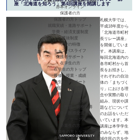
札幌大学に入学を決めた理由
座「北海道を知ろう」第4回講座を開講します
赤本オンライン
保護者の方
保護者の方トップ
札幌大学では、
就職実績・進路サポート
平成18年度から
学費・経済支援制度
「北海道市町村
選抜制度
長リレー講座」
学びの特徴
を開催していま
キャンパスライフ
す。本講座は、
保護者サポート
毎回北海道内の
在学生の方
各市町村から首
在学生の方トップ
長をお招きし、
履修・授業・成績
それぞれの自治
学生生活サポート
体の「まちづく
相談・支援窓口
り」における理
学費・奨学金情報
念や実際の取り
キャリア・就職支援
組み、現状や課
公務員・教員・資格取得
題などについて
留学・国際交流
のお話をいただ
クラブ・サークル
いています。本
卒業生の方
講座は本学学生
卒業生の方トップ
のみならず、地
各種証明書の発行
域住民の方を中