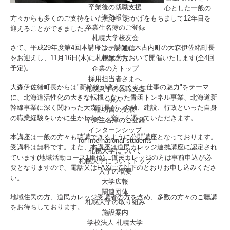
卒業後の就職支援
心とした一般の
進路報告
方々からも多くのご支持をいただき、おかげをもちまして12年目を
卒業生名簿のご登録
迎えることができました。
札幌大学校友会
さて、平成29年度第4回本講座は、講師に木古内町の大森伊佐緒町長
リンデン通信
をお迎えし、11月16日(木)に札幌大学において開催いたします(全4回
企業の方
予定)。
企業の方トップ
採用担当者さまへ
大森伊佐緒町長からは"新幹線が教えてくれた仕事の魅力"をテーマ
札幌大学の就職支援
に、北海道活性化の大きな転機となった青函トンネル事業、北海道新
求人
幹線事業に深く関わった大森町長が、金融、建設、行政といった自身
証明書の受取
の職業経験をいかに生かしたか、楽しく語っていただきます。
卒業生名簿のご登録
インターンシップ
本講座は一般の方々も聴講できるように公開講座となっております。
for international
students
受講料は無料です。また、本講座は道民カレッジ連携講座に認定され
札幌大学について
ています(地域活動コース1単位)。道民カレッジの方は事前申込が必
札幌大学についてトップ
要となりますので、電話又はFAXにて以下のとおりお申し込みくださ
大学の概要
い。
大学広報
関連団体
地域住民の方、道民カレッジ受講者の方を含め、多数の方々のご聴講
札幌大学の取り組み
をお待ちしております。
施設案内
学校法人 札幌大学