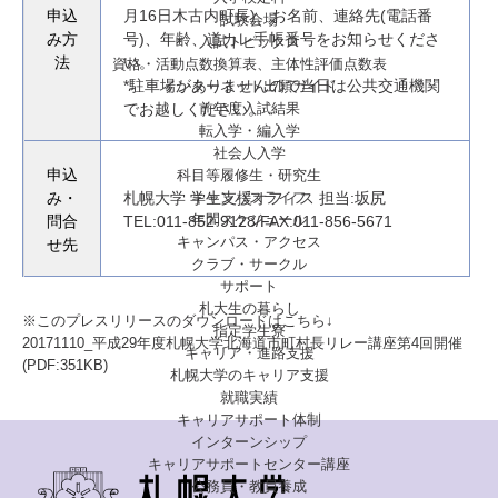
申込
月16日木古内町長)、お名前、連絡先(電話番
試験会場
み方
号)、年齢、道カレ手帳番号をお知らせくださ
入試トピックス
法
い。
資格・活動点数換算表、主体性評価点数表
*駐車場がありませんので当日は公共交通機関
インターネット出願ガイド
前年度入試結果
でお越しください。
転入学・編入学
社会人入学
申込
科目等履修生・研究生
キャンパスライフ
み・
札幌大学 学生支援オフィス 担当:坂尻
年間スケジュール
問合
TEL:011-852-9128/FAX:011-856-5671
キャンパス・アクセス
せ先
クラブ・サークル
サポート
札大生の暮らし
※このプレスリリースのダウンロードはこちら↓
指定学生寮
20171110_平成29年度札幌大学北海道市町村長リレー講座第4回開催
キャリア・進路支援
(PDF:351KB)
札幌大学のキャリア支援
就職実績
キャリアサポート体制
インターンシップ
キャリアサポートセンター講座
公務員・教員養成