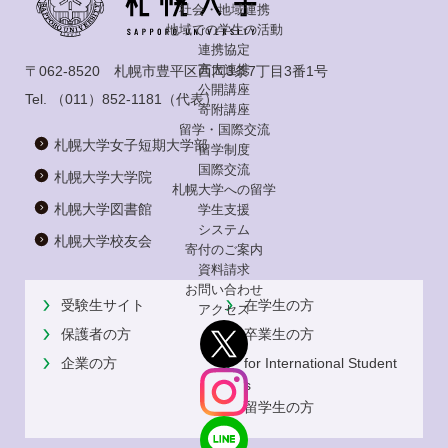
社会・地域連携
地域での学生の活動
連携協定
高大連携
〒062-8520 札幌市豊平区西岡3条7丁目3番1号
公開講座
Tel.
（011）852-1181
（代表）
寄附講座
留学・国際交流
札幌大学女子短期大学部
留学制度
国際交流
札幌大学大学院
札幌大学への留学
札幌大学図書館
学生支援
システム
札幌大学校友会
寄付のご案内
資料請求
お問い合わせ
受験生サイト
在学生の方
アクセス
保護者の方
卒業生の方
企業の方
for International Student
s
留学生の方