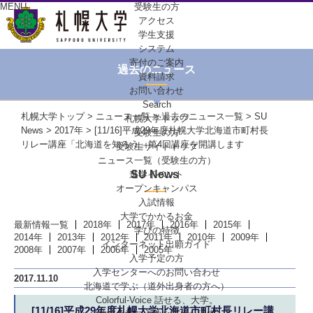
MENU
受験生の方
アクセス
学生支援
システム
寄付のご案内
過去のニュース
資料請求
お問い合わせ
Search
札幌大学トップ
>
ニュース一覧
>
過去のニュース一覧
>
SU
札幌大学トップ
News
>
2017年
> [11/16]平成29年度札幌大学北海道市町村長
受験生の方
リレー講座「北海道を知ろう」第4回講座を開講します
受験生サイトトップ
ニュース一覧（受験生の方）
SU News
進学イベント
オープンキャンパス
入試情報
大学でかかるお金
最新情報一覧
2018年
2017年
2016年
2015年
学びの特徴
2014年
2013年
2012年
2011年
2010年
2009年
インターネット出願ガイド
2008年
2007年
2006年
2005年
入学予定の方
入学センターへの
お問い合わせ
2017.11.10
北海道で学ぶ
（道外出身者の方へ）
Colorful-Voice
話せる、大学。
[11/16]平成29年度札幌大学北海道市町村長リレー講