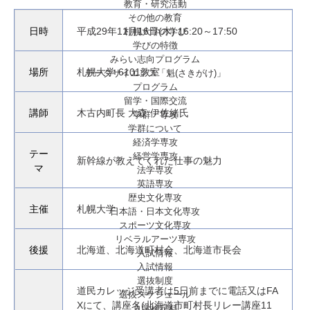
教育・研究活動
その他の教育
日時
平成29年11月16日(木) 16:20～17:50
札幌大学の学び
学びの特徴
みらい志向プログラム
場所
札幌大学 6101教室
データサイエンス「魁(さきがけ)」
プログラム
留学・国際交流
講師
木古内町長 大森 伊佐緒氏
学群・専攻
学群について
経済学専攻
テー
経営学専攻
新幹線が教えてくれた仕事の魅力
マ
法学専攻
英語専攻
歴史文化専攻
主催
札幌大学
日本語・日本文化専攻
スポーツ文化専攻
リベラルアーツ専攻
後援
北海道、北海道町村会、北海道市長会
入試情報
入試情報
選抜制度
道民カレッジ受講者は5日前までに電話又はFA
選抜スケジュール
Xにて、講座名(北海道市町村長リレー講座11
入学検定料