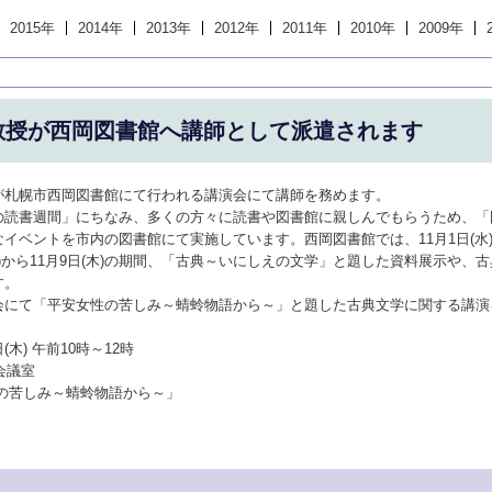
2015年
2014年
2013年
2012年
2011年
2010年
2009年
教授が西岡図書館へ講師として派遣されます
が札幌市西岡図書館にて行われる講演会にて講師を務めます。
の読書週間」にちなみ、多くの方々に読書や図書館に親しんでもらうため、「
イベントを市内の図書館にて実施しています。西岡図書館では、11月1日(水
(木)から11月9日(木)の期間、「古典～いにしえの文学」と題した資料展示や、
す。
会にて「平安女性の苦しみ～蜻蛉物語から～」と題した古典文学に関する講演
(木) 午前10時～12時
会議室
性の苦しみ～蜻蛉物語から～」