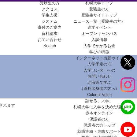
受験生の方
札幌大学トップ
アクセス
受験生の方
学生支援
受験生サイトトップ
システム
ニュース一覧（受験生の方）
寄付のご案内
進学イベント
資料請求
オープンキャンパス
お問い合わせ
入試情報
Search
大学でかかるお金
学びの特徴
インターネット出願ガイド
入学予定の方
入学センターへの
お問い合わせ
北海道で学ぶ
（道外出身者の方へ）
Colorful-Voice
話せる、大学。
されます
札幌大学に入学を決めた理由
赤本オンライン
保護者の方
保護者の方トップ
就職実績・進路サポート