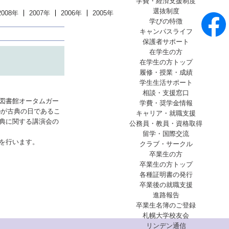
学費・経済支援制度
選抜制度
2008年
2007年
2006年
2005年
学びの特徴
キャンパスライフ
保護者サポート
在学生の方
在学生の方トップ
履修・授業・成績
学生生活サポート
相談・支援窓口
図書館オータムガー
学費・奨学金情報
)が古典の日であるこ
キャリア・就職支援
古典に関する講演会の
公務員・教員・資格取得
留学・国際交流
を行います。
クラブ・サークル
卒業生の方
卒業生の方トップ
各種証明書の発行
卒業後の就職支援
進路報告
卒業生名簿のご登録
札幌大学校友会
リンデン通信