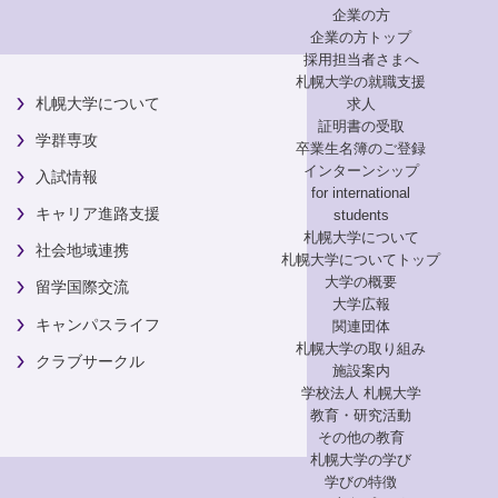
企業の方
企業の方トップ
採用担当者さまへ
札幌大学の就職支援
札幌大学について
求人
証明書の受取
学群専攻
卒業生名簿のご登録
インターンシップ
入試情報
for international
キャリア進路支援
students
札幌大学について
社会地域連携
札幌大学についてトップ
大学の概要
留学国際交流
大学広報
キャンパスライフ
関連団体
札幌大学の取り組み
クラブサークル
施設案内
学校法人 札幌大学
教育・研究活動
その他の教育
札幌大学の学び
学びの特徴