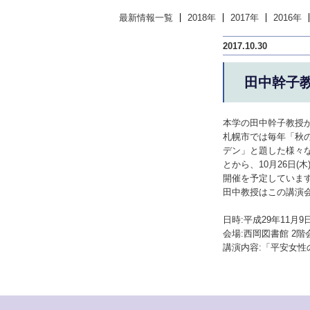
最新情報一覧
2018年
2017年
2016年
2017.10.30
田中幹子
本学の田中幹子教授
札幌市では毎年「秋
デン」と題した様々な
とから、10月26日
開催を予定していま
田中教授はこの講演
日時:平成29年11月9日
会場:西岡図書館 2階
講演内容:「平安女