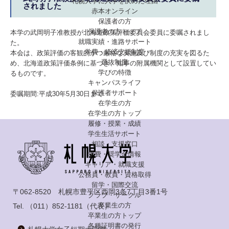
札幌大学に入学を決めた理由
されました
赤本オンライン
保護者の方
保護者の方トップ
本学の武岡明子准教授が北海道政策評価委員会委員に委嘱されまし
就職実績・進路サポート
た。
学費・経済支援制度
本会は、政策評価の客観的かつ厳格な実施及び制度の充実を図るた
選抜制度
め、北海道政策評価条例に基づき、知事の附属機関として設置してい
学びの特徴
るものです。
キャンパスライフ
保護者サポート
委嘱期間:平成30年5月30日まで
在学生の方
在学生の方トップ
履修・授業・成績
学生生活サポート
相談・支援窓口
学費・奨学金情報
キャリア・就職支援
公務員・教員・資格取得
留学・国際交流
〒062-8520 札幌市豊平区西岡3条7丁目3番1号
クラブ・サークル
卒業生の方
Tel.
（011）852-1181
（代表）
卒業生の方トップ
各種証明書の発行