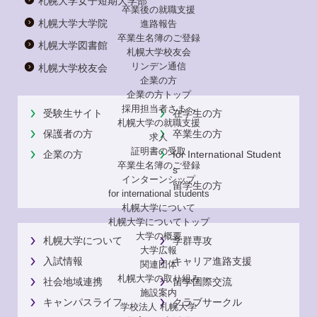
札幌大学女子短期大学部
卒業後の就職支援
札幌大学大学院
進路報告
卒業生名簿のご登録
札幌大学図書館
札幌大学校友会
リンデン通信
札幌大学校友会
企業の方
企業の方トップ
採用担当者さまへ
受験生サイト
在学生の方
札幌大学の就職支援
保護者の方
卒業生の方
求人
証明書の受取
企業の方
for International Student
卒業生名簿のご登録
s
インターンシップ
留学生の方
for international
students
札幌大学について
札幌大学についてトップ
大学の概要
札幌大学について
学群専攻
大学広報
入試情報
キャリア進路支援
関連団体
札幌大学の取り組み
社会地域連携
留学国際交流
施設案内
キャンパスライフ
クラブサークル
学校法人 札幌大学