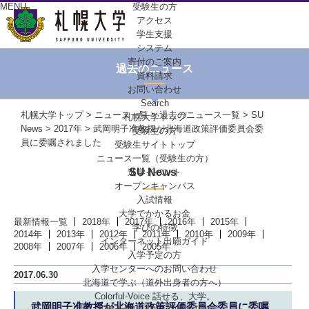
MENU
受験生の方
アクセス
学生支援
システム
寄付のご案内
過去のニュース
資料請求
お問い合わせ
Search
札幌大学トップ
>
ニュース一覧
>
過去のニュース一覧
>
SU
札幌大学トップ
News
>
2017年
> 武岡明子准教授が北海道政策評価委員会委
受験生の方
員に委嘱されました
受験生サイトトップ
ニュース一覧（受験生の方）
SU News
進学イベント
オープンキャンパス
入試情報
大学でかかるお金
最新情報一覧
2018年
2017年
2016年
2015年
学びの特徴
2014年
2013年
2012年
2011年
2010年
2009年
インターネット出願ガイド
2008年
2007年
2006年
2005年
入学予定の方
入学センターへの
お問い合わせ
2017.06.30
北海道で学ぶ
（道外出身者の方へ）
Colorful-Voice
話せる、大学。
武岡明子准教授が北海道政策評価委員会委員に委嘱