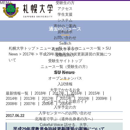
MENU
受験生の方
アクセス
学生支援
システム
寄付のご案内
過去のニュース
資料請求
お問い合わせ
Search
札幌大学トップ
>
ニュース一覧
>
過去のニュース一覧
>
SU
札幌大学トップ
News
>
2017年
> 平成29年度教員免許状更新講習の実施につ
受験生の方
いて
受験生サイトトップ
ニュース一覧（受験生の方）
SU News
進学イベント
オープンキャンパス
入試情報
大学でかかるお金
最新情報一覧
2018年
2017年
2016年
2015年
学びの特徴
2014年
2013年
2012年
2011年
2010年
2009年
インターネット出願ガイド
2008年
2007年
2006年
2005年
入学予定の方
入学センターへの
お問い合わせ
2017.06.22
北海道で学ぶ
（道外出身者の方へ）
Colorful-Voice
話せる、大学。
平成29年度教員免許状更新講習の実施について