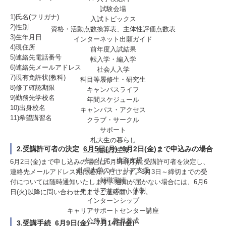
試験会場
1)氏名(フリガナ)
入試トピックス
2)性別
資格・活動点数換算表、主体性評価点数表
3)生年月日
インターネット出願ガイド
4)現住所
前年度入試結果
5)連絡先電話番号
転入学・編入学
6)連絡先メールアドレス
社会人入学
7)現有免許状(教科)
科目等履修生・研究生
8)修了確認期限
キャンパスライフ
9)勤務先学校名
年間スケジュール
10)出身校名
キャンパス・アクセス
11)希望講習名
クラブ・サークル
サポート
札大生の暮らし
2.受講許可者の決定
6月5日(月)
*6月2日(金)まで申込みの場合
指定学生寮
キャリア・進路支援
6月2日(金)まで申し込みの場合は6月5日(月)に受講許可者を決定し、
札幌大学のキャリア支援
連絡先メールアドレス宛に通知いたします。6月3日～締切までの受
就職実績
付については随時通知いたします。通知が届かない場合には、6月6
キャリアサポート体制
日(火)以降に問い合わせ先までご連絡願います。
インターンシップ
キャリアサポートセンター講座
公務員・教員養成
3.受講手続
6月9日(金)～7月14日(金)