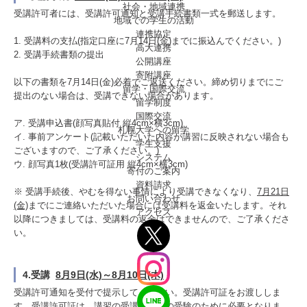
社会・地域連携
受講許可者には、受講許可通知と受講手続書類一式を郵送します。
地域での学生の活動
連携協定
1. 受講料の支払(指定口座に7月14日(金)までに振込んでください。)
高大連携
2. 受講手続書類の提出
公開講座
寄附講座
以下の書類を7月14日(金)必着でご返送ください。締め切りまでにご
留学・国際交流
提出のない場合は、受講できない場合があります。
留学制度
国際交流
ア. 受講申込書(顔写真貼付 縦4cm×横3cm)
札幌大学への留学
イ. 事前アンケート(記載いただいた内容が講習に反映されない場合も
学生支援
ございますので、ご了承ください。)
システム
ウ. 顔写真1枚(受講許可証用 縦4cm×横3cm)
寄付のご案内
資料請求
※ 受講手続後、やむを得ない事情により受講できなくなり、
7月21日
お問い合わせ
(金)
までにご連絡いただいた場合には受講料を返金いたします。それ
アクセス
以降につきましては、受講料の返金はできませんので、ご了承くださ
い。
4.受講
8月9日(水)～8月10日(木)
受講許可通知を受付で提示してください。受講許可証をお渡ししま
す。受講許可証は、講習の受講や試験の受験のために必要となりま