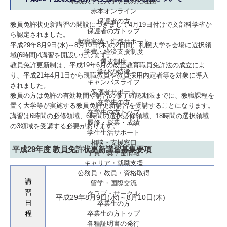
札幌大学に入学を決めた理由
赤本オンライン
保護者の方
教員免許状更新講習の開設につきまして4月19日付けで文部科学省か
保護者の方トップ
ら認定されました。
就職実績・進路サポート
平成29年8月9日(水)～8月10日(木)の2日間、札幌大学を会場に選択領
学費・経済支援制度
域(6時間)4講習を開設いたします。
選抜制度
教員免許更新制は、平成19年6月の改正教育職員免許法の成立によ
学びの特徴
り、平成21年4月1日から現職教員や教員採用内定者等を対象に導入
キャンパスライフ
されました。
保護者サポート
教員の方は免許の有効期間や講習の修了確認期限までに、教職課程を
在学生の方
置く大学等が実施する教員免許更新講習を受講することになります。
在学生の方トップ
講習は6時間の必修領域、6時間の選択必修領域、18時間の選択領域
履修・授業・成績
の3領域を受講する必要があります。
学生生活サポート
相談・支援窓口
平成29年度 教員免許状更新講習募集要項
学費・奨学金情報
キャリア・就職支援
公務員・教員・資格取得
講
留学・国際交流
習
クラブ・サークル
平成29年8月9日(水)～8月10日(木)
日
卒業生の方
卒業生の方トップ
程
各種証明書の発行