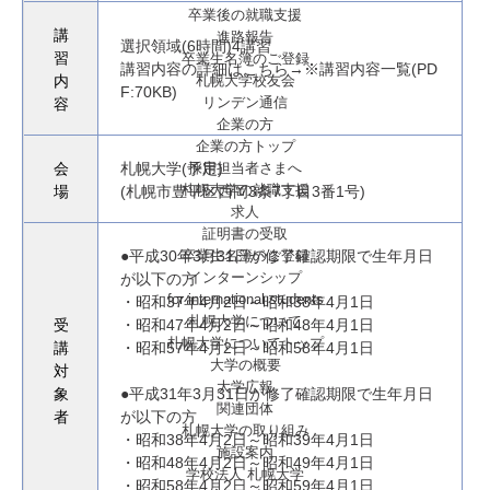
卒業後の就職支援
講
進路報告
選択領域(6時間)4講習
卒業生名簿のご登録
習
講習内容の詳細はこちら→※
講習内容一覧(PD
札幌大学校友会
内
F:70KB)
リンデン通信
容
企業の方
企業の方トップ
採用担当者さまへ
会
札幌大学(予定)
札幌大学の就職支援
場
(札幌市豊平区西岡3条7丁目3番1号)
求人
証明書の受取
卒業生名簿のご登録
●平成30年3月31日が修了確認期限で生年月日
インターンシップ
が以下の方
for international
students
・昭和37年4月2日～昭和38年4月1日
札幌大学について
受
・昭和47年4月2日～昭和48年4月1日
札幌大学についてトップ
講
・昭和57年4月2日～昭和58年4月1日
大学の概要
対
大学広報
象
●平成31年3月31日が修了確認期限で生年月日
関連団体
者
が以下の方
札幌大学の取り組み
・昭和38年4月2日～昭和39年4月1日
施設案内
・昭和48年4月2日～昭和49年4月1日
学校法人 札幌大学
・昭和58年4月2日～昭和59年4月1日