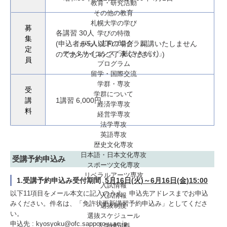
教育・研究活動
その他の教育
札幌大学の学び
募
学びの特徴
各講習 30人
集
みらい志向プログラム
(申込者が5人以下の場合、開講いたしません
定
データサイエンス「魁(さきがけ)」
のであらかじめご了承ください。)
員
プログラム
留学・国際交流
学群・専攻
受
学群について
講
1講習 6,000円
経済学専攻
料
経営学専攻
法学専攻
英語専攻
歴史文化専攻
日本語・日本文化専攻
受講予約申込み
スポーツ文化専攻
リベラルアーツ専攻
1.受講予約申込み受付期間
5月16日(火)～6月16日(金)15:00
入試情報
以下11項目をメール本文に記入のうえ、申込先アドレスまでお申込
入試情報
みください。件名は、「免許状更新講習予約申込み」としてくださ
選抜制度
い。
選抜スケジュール
申込先 :
kyosyoku@ofc.sapporo-u.ac.jp
入学検定料