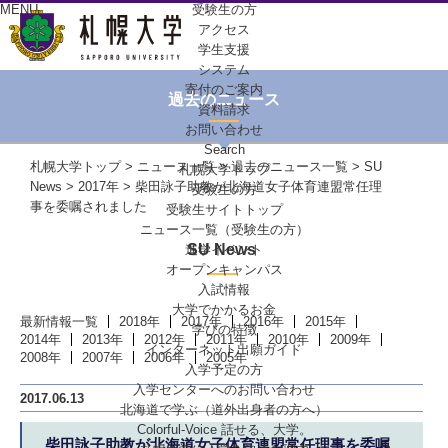
MENU
受験生の方
アクセス
学生支援
システム
寄付のご案内
過去のニュース
資料請求
お問い合わせ
Search
札幌大学トップ
>
ニュース一覧
>
過去のニュース一覧
>
SU
札幌大学トップ
News
>
2017年
> 柴田詠子助教が北海道女子体育連盟常任理
受験生の方
事を委嘱されました
受験生サイトトップ
ニュース一覧（受験生の方）
SU News
進学イベント
オープンキャンパス
入試情報
大学でかかるお金
最新情報一覧
2018年
2017年
2016年
2015年
学びの特徴
2014年
2013年
2012年
2011年
2010年
2009年
インターネット出願ガイド
2008年
2007年
2006年
2005年
入学予定の方
入学センターへの
お問い合わせ
2017.06.13
北海道で学ぶ
（道外出身者の方へ）
Colorful-Voice
話せる、大学。
柴田詠子助教が北海道女子体育連盟常任理事を委嘱