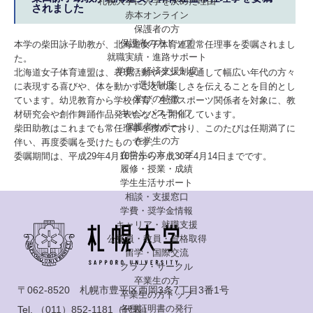
札幌大学に入学を決めた理由
されました
赤本オンライン
保護者の方
保護者の方トップ
本学の柴田詠子助教が、北海道女子体育連盟常任理事を委嘱されまし
就職実績・進路サポート
た。
学費・経済支援制度
北海道女子体育連盟は、表現活動やダンスを通して幅広い年代の方々
選抜制度
に表現する喜びや、体を動かすことの楽しさを伝えることを目的とし
学びの特徴
ています。幼児教育から学校体育、生涯スポーツ関係者を対象に、教
キャンパスライフ
材研究会や創作舞踊作品発表会などを開催しています。
保護者サポート
柴田助教はこれまでも常任理事を務めており、このたびは任期満了に
在学生の方
伴い、再度委嘱を受けたものです。
在学生の方トップ
委嘱期間は、平成29年4月10日から平成30年4月14日までです。
履修・授業・成績
学生生活サポート
相談・支援窓口
学費・奨学金情報
キャリア・就職支援
公務員・教員・資格取得
留学・国際交流
クラブ・サークル
卒業生の方
〒062-8520 札幌市豊平区西岡3条7丁目3番1号
卒業生の方トップ
各種証明書の発行
Tel.
（011）852-1181
（代表）