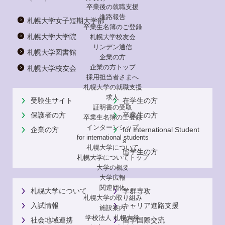
卒業後の就職支援
進路報告
札幌大学女子短期大学部
卒業生名簿のご登録
札幌大学大学院
札幌大学校友会
リンデン通信
札幌大学図書館
企業の方
企業の方トップ
札幌大学校友会
採用担当者さまへ
札幌大学の就職支援
求人
受験生サイト
在学生の方
証明書の受取
保護者の方
卒業生の方
卒業生名簿のご登録
インターンシップ
企業の方
for International Student
for international
students
s
札幌大学について
留学生の方
札幌大学についてトップ
大学の概要
大学広報
関連団体
札幌大学について
学群専攻
札幌大学の取り組み
入試情報
キャリア進路支援
施設案内
学校法人 札幌大学
社会地域連携
留学国際交流