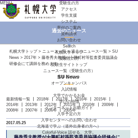
MENU
受験生の方
アクセス
学生支援
システム
寄付のご案内
過去のニュース
資料請求
お問い合わせ
Search
札幌大学トップ
>
ニュース一覧
>
過去のニュース一覧
>
SU
札幌大学トップ
News
>
2017年
> 藤巻秀夫教授が十勝町村等監査委員協議会
受験生の方
研修会にて講師を務めます
受験生サイトトップ
ニュース一覧（受験生の方）
SU News
進学イベント
オープンキャンパス
入試情報
大学でかかるお金
最新情報一覧
2018年
2017年
2016年
2015年
学びの特徴
2014年
2013年
2012年
2011年
2010年
2009年
インターネット出願ガイド
2008年
2007年
2006年
2005年
入学予定の方
入学センターへの
お問い合わせ
2017.05.25
北海道で学ぶ
（道外出身者の方へ）
Colorful-Voice
話せる、大学。
藤巻秀夫教授が十勝町村等監査委員協議会研修会に