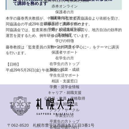
札幌大学に入学を決めた理由
て講師を務めます
赤本オンライン
保護者の方
保護者の方トップ
本学の藤巻秀夫教授が、十勝町村等監査委員協議会より依頼を受け、
就職実績・進路サポート
同協議会の平成29年度研修会にて講師を務めます。
学費・経済支援制度
同協議会では、監査業務に関する知識向上を図り、地方自治の効率的
選抜制度
運営を資するため、例年研修会を開催しています。
学びの特徴
キャンパスライフ
藤巻教授は「監査委員の実務−法的問題を中心に−」をテーマに講演
保護者サポート
を行います。
在学生の方
在学生の方トップ
【日時】
履修・授業・成績
平成29年5月26日(金) 午後2時15分～
学生生活サポート
相談・支援窓口
学費・奨学金情報
キャリア・就職支援
公務員・教員・資格取得
留学・国際交流
クラブ・サークル
卒業生の方
卒業生の方トップ
〒062-8520 札幌市豊平区西岡3条7丁目3番1号
各種証明書の発行