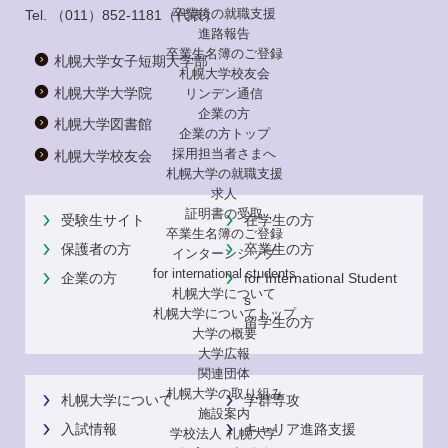
卒業後の就職支援
Tel.
（011）852-1181
（代表）
進路報告
卒業生名簿のご登録
札幌大学女子短期大学部
札幌大学校友会
札幌大学大学院
リンデン通信
企業の方
札幌大学図書館
企業の方トップ
採用担当者さまへ
札幌大学校友会
札幌大学の就職支援
求人
証明書の受取
受験生サイト
在学生の方
卒業生名簿のご登録
保護者の方
卒業生の方
インターンシップ
for international
students
企業の方
for International Student
札幌大学について
s
札幌大学についてトップ
留学生の方
大学の概要
大学広報
関連団体
札幌大学の取り組み
札幌大学について
学群専攻
施設案内
入試情報
キャリア進路支援
学校法人 札幌大学