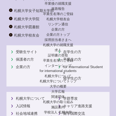
卒業後の就職支援
進路報告
札幌大学女子短期大学部
卒業生名簿のご登録
札幌大学大学院
札幌大学校友会
リンデン通信
札幌大学図書館
企業の方
企業の方トップ
札幌大学校友会
採用担当者さまへ
札幌大学の就職支援
求人
受験生サイト
在学生の方
証明書の受取
保護者の方
卒業生の方
卒業生名簿のご登録
インターンシップ
企業の方
for International Student
for international
students
s
札幌大学について
留学生の方
札幌大学についてトップ
大学の概要
大学広報
関連団体
札幌大学について
学群専攻
札幌大学の取り組み
入試情報
キャリア進路支援
施設案内
学校法人 札幌大学
社会地域連携
留学国際交流