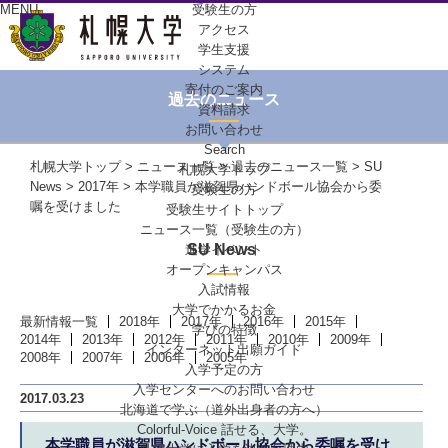
MENU
受験生の方
アクセス
学生支援
システム
寄付のご案内
過去のニュース
資料請求
お問い合わせ
Search
札幌大学トップ
>
ニュース一覧
>
過去のニュース一覧
>
SU
札幌大学トップ
News
>
2017年
> 本学職員が滋賀県ハンドボール協会から委
受験生の方
嘱を受けました
受験生サイトトップ
ニュース一覧（受験生の方）
SU News
進学イベント
オープンキャンパス
入試情報
大学でかかるお金
最新情報一覧
2018年
2017年
2016年
2015年
学びの特徴
2014年
2013年
2012年
2011年
2010年
2009年
インターネット出願ガイド
2008年
2007年
2006年
2005年
入学予定の方
入学センターへの
お問い合わせ
2017.03.23
北海道で学ぶ
（道外出身者の方へ）
Colorful-Voice
話せる、大学。
本学職員が滋賀県ハンドボール協会から委嘱を受け