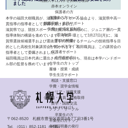
札幌大学に入学を決めた理由
ました
赤本オンライン
保護者の方
保護者の方トップ
本学の福田大樹職員が、滋賀県ハンドボール協会より、滋賀県中高一
就職実績・進路サポート
貫指導の指導者として委嘱を受けました。
学費・経済支援制度
滋賀県では、競技スポーツの競技力向上のために、ジュニア層の一貫
選抜制度
指導体制の構築を進めています。その一環として3月27日(月)に、滋
学びの特徴
賀県選抜候補選手および選抜選手の所属するチームへの技術指導を目
キャンパスライフ
的とした高校生対象講習会が開かれます。福田職員は、この講習会の
保護者サポート
指導者として委嘱されました。
在学生の方
福田職員は日本代表に選出された経歴を持ち、現在は本学ハンドボー
在学生の方トップ
ル部の監督を務めています。
履修・授業・成績
学生生活サポート
相談・支援窓口
学費・奨学金情報
キャリア・就職支援
公務員・教員・資格取得
留学・国際交流
クラブ・サークル
卒業生の方
〒062-8520 札幌市豊平区西岡3条7丁目3番1号
卒業生の方トップ
各種証明書の発行
Tel.
（011）852-1181
（代表）