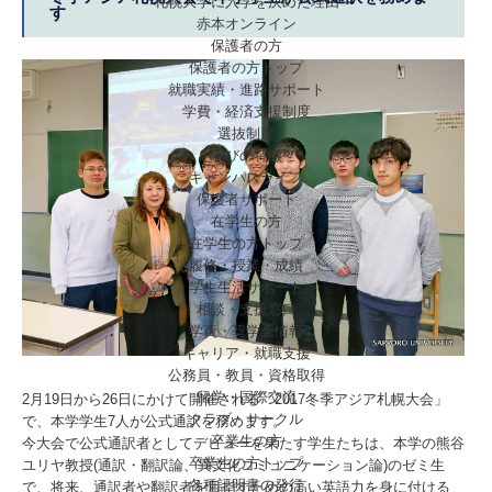
札幌大学に入学を決めた理由
す
赤本オンライン
保護者の方
保護者の方トップ
就職実績・進路サポート
学費・経済支援制度
選抜制度
学びの特徴
キャンパスライフ
保護者サポート
在学生の方
在学生の方トップ
履修・授業・成績
学生生活サポート
相談・支援窓口
学費・奨学金情報
キャリア・就職支援
公務員・教員・資格取得
留学・国際交流
2月19日から26日にかけて開催される「2017冬季アジア札幌大会」
クラブ・サークル
で、本学学生7人が公式通訳を務めます。
卒業生の方
今大会で公式通訳者としてデビューを果たす学生たちは、本学の熊谷
卒業生の方トップ
ユリヤ教授(通訳・翻訳論、異文化コミュニケーション論)のゼミ生
各種証明書の発行
で、将来、通訳者や翻訳者を目指すための高い英語力を身に付ける