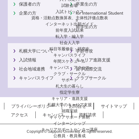
保護者の方
卒業生の方
試験会場
入試トピックス
企業の方
for International Student
資格・活動点数換算表、主体性評価点数表
s
インターネット出願ガイド
留学生の方
前年度入試結果
転入学・編入学
社会人入学
科目等履修生・研究生
札幌大学について
学群専攻
キャンパスライフ
入試情報
キャリア進路支援
年間スケジュール
キャンパス・アクセス
社会地域連携
留学国際交流
クラブ・サークル
キャンパスライフ
クラブサークル
サポート
札大生の暮らし
指定学生寮
キャリア・進路支援
札幌大学のキャリア支援
プライバシーポリシー
お問合せ
サイトマップ
就職実績
アクセス
キャンパス
資料請求
キャリアサポート体制
インターンシップ
キャリアサポートセンター講座
Copyright © Sapporo University. All rights reserved.
公務員・教員養成