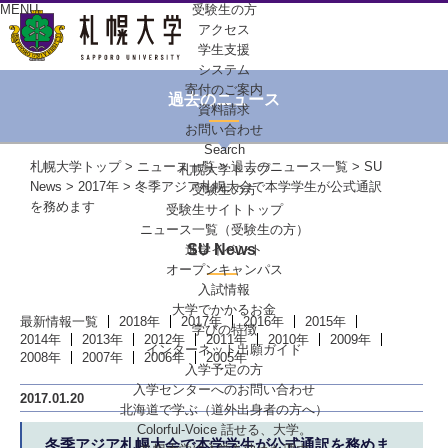
MENU
受験生の方
アクセス
学生支援
システム
寄付のご案内
過去のニュース
資料請求
お問い合わせ
Search
札幌大学トップ
>
ニュース一覧
>
過去のニュース一覧
>
SU
札幌大学トップ
News
>
2017年
> 冬季アジア札幌大会で本学学生が公式通訳
受験生の方
を務めます
受験生サイトトップ
ニュース一覧（受験生の方）
SU News
進学イベント
オープンキャンパス
入試情報
大学でかかるお金
最新情報一覧
2018年
2017年
2016年
2015年
学びの特徴
2014年
2013年
2012年
2011年
2010年
2009年
インターネット出願ガイド
2008年
2007年
2006年
2005年
入学予定の方
入学センターへの
お問い合わせ
2017.01.20
北海道で学ぶ
（道外出身者の方へ）
Colorful-Voice
話せる、大学。
冬季アジア札幌大会で本学学生が公式通訳を務めま