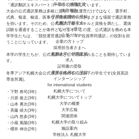
卒業後の就職支援
「通訳翻訳エキスパートコース」に所属しています。
進路報告
大会の公式通訳業務は多岐に渡り、競技運営だけではなく、選手村、
卒業生名簿のご登録
式典、報道、輸送、医事など開催期間中のさまざまな場面で通訳業務
札幌大学校友会
を担います。そのため、公式通訳に適うスキルと資格を満たし、選抜
リンデン通信
試験を通過することが条件となります。この度、公式通訳を務める本
企業の方
学学生たちは、「競技運営通訳」と「VIP役員帯同通訳」の役割を担
企業の方トップ
うことになっています。
採用担当者さまへ
札幌大学の就職支援
本学の学生たちが、公式通訳者として活躍されることを期待していま
求人
す。
証明書の受取
卒業生名簿のご登録
冬季アジア札幌大会公式通訳を務めるのは以下の学生です(全員英語
インターンシップ
専攻所属)。
for international
students
札幌大学について
・下野 将司(3年)
札幌大学についてトップ
・川原 俊之(3年)
大学の概要
・山本 勇次(3年)
大学広報
・斉藤 靖大(3年)
関連団体
・山内 悠多(3年)
札幌大学の取り組み
・小蔵 風陽(3年)
施設案内
・櫻井 伸次(2年)
学校法人 札幌大学