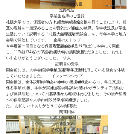
卒業後の就職支援
進路報告
卒業生名簿のご登録
札幌大学校友会
札幌大学では、保護者の方々と大学が情報交換を行うことにより、相
リンデン通信
互の理解を一層深めることを目的に、学生の就職、修学状況及び学生
企業の方
生活について説明する「札幌大学保護者懇談会」を、毎年本学と地方
企業の方トップ
会場で開催しています。
採用担当者さまへ
今年度第一回目となる保護者懇談会を6月11日(土)に本学にて開催
札幌大学の就職支援
し、117組(174名)の保護者の方々にご参加いただきました。 お忙し
求人
い中ありがとうございました。
証明書の受取
卒業生名簿のご登録
開会前には、大学会館(学食)にて日頃学生が利用している昼食を体験
インターンシップ
していただきました。
for international
students
開会後は、全体説明(学長あいさつ、後援会長あいさつ、学生支援に
札幌大学について
係る事項)の後、本学が実施している課外活動やボランティア活動お
札幌大学についてトップ
よび就職活動について、在学生から報告いたしました。その後希望者
大学の概要
への個別懇談や大学内施設見学を実施しました。
大学広報
た。 お忙しい中ありがとうございました。
関連団体
札幌大学の取り組み
施設案内
学校法人 札幌大学