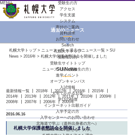
MENU
受験生の方
アクセス
学生支援
システム
寄付のご案内
過去のニュース
資料請求
お問い合わせ
Search
札幌大学トップ
>
ニュース一覧
>
過去のニュース一覧
>
SU
札幌大学トップ
News
>
2016年
> 札幌大学保護者懇談会を開催しました
受験生の方
受験生サイトトップ
SU News
ニュース一覧（受験生の方）
進学イベント
オープンキャンパス
入試情報
最新情報一覧
2018年
2017年
2016年
2015年
大学でかかるお金
2014年
2013年
2012年
2011年
2010年
2009年
学びの特徴
2008年
2007年
2006年
2005年
インターネット出願ガイド
入学予定の方
2016.06.16
入学センターへの
お問い合わせ
北海道で学ぶ
（道外出身者の方へ）
札幌大学保護者懇談会を開催しました
Colorful-Voice
話せる、大学。