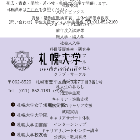
帯広・青森・函館・苫小牧・札幌の8会場で開催します。
試験会場
日程詳細は
こちら
を参照ください。
入試トピックス
資格・活動点数換算表、主体性評価点数表
【問い合わせ】学生支援オフィス学生担当 TEL:011-852-2160
インターネット出願ガイド
前年度入試結果
転入学・編入学
社会人入学
科目等履修生・研究生
キャンパスライフ
年間スケジュール
キャンパス・アクセス
クラブ・サークル
サポート
〒062-8520 札幌市豊平区西岡3条7丁目3番1号
札大生の暮らし
Tel.
（011）852-1181
（代表）
指定学生寮
キャリア・進路支援
札幌大学女子短期大学部
札幌大学のキャリア支援
就職実績
札幌大学大学院
キャリアサポート体制
インターンシップ
札幌大学図書館
キャリアサポートセンター講座
札幌大学校友会
公務員・教員養成