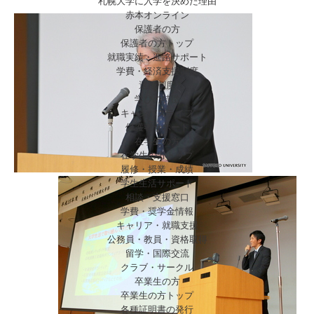
札幌大学に入学を決めた理由
赤本オンライン
保護者の方
保護者の方トップ
就職実績・進路サポート
学費・経済支援制度
選抜制度
学びの特徴
キャンパスライフ
保護者サポート
在学生の方
在学生の方トップ
履修・授業・成績
学生生活サポート
相談・支援窓口
学費・奨学金情報
キャリア・就職支援
公務員・教員・資格取得
留学・国際交流
クラブ・サークル
卒業生の方
卒業生の方トップ
各種証明書の発行