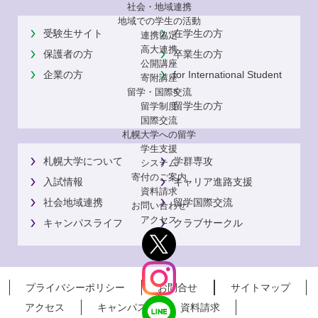
社会・地域連携
地域での学生の活動
受験生サイト
在学生の方
連携協定
高大連携
保護者の方
卒業生の方
公開講座
企業の方
for International Student
寄附講座
s
留学・国際交流
留学生の方
留学制度
国際交流
札幌大学への留学
学生支援
札幌大学について
学群専攻
システム
寄付のご案内
入試情報
キャリア進路支援
資料請求
社会地域連携
留学国際交流
お問い合わせ
アクセス
キャンパスライフ
クラブサークル
プライバシーポリシー
お問合せ
サイトマップ
アクセス
キャンパス
資料請求