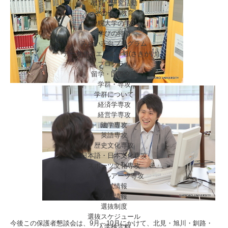
教育・研究活動
その他の教育
札幌大学の学び
学びの特徴
みらい志向プログラム
データサイエンス「魁(さきがけ)」
プログラム
留学・国際交流
学群・専攻
学群について
経済学専攻
経営学専攻
法学専攻
英語専攻
歴史文化専攻
日本語・日本文化専攻
スポーツ文化専攻
リベラルアーツ専攻
入試情報
入試情報
選抜制度
選抜スケジュール
今後この保護者懇談会は、9月～10月にかけて、北見・旭川・釧路・
入学検定料