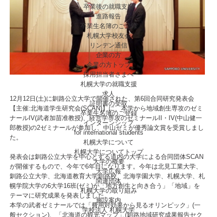
卒業後の就職支援
進路報告
卒業生名簿のご登録
札幌大学校友会
リンデン通信
企業の方
企業の方トップ
採用担当者さまへ
札幌大学の就職支援
求人
12月12日(土)に釧路公立大学で開催された、第6回合同研究発表会
証明書の受取
【主催:北海道学生研究会(SCAN)】に、本学から地域創生専攻のゼミ
卒業生名簿のご登録
ナールIV(武者加苗准教授)、経営学専攻のゼミナールII・IV(中山健一
インターンシップ
郎教授)の2ゼミナールが参加し、中山ゼミが優秀論文賞を受賞しまし
for international
students
た。
札幌大学について
札幌大学についてトップ
発表会は釧路公立大学を中心とする道内の大学による合同団体SCAN
大学の概要
が開催するもので、今年で6年目になります。今年は北見工業大学、
大学広報
釧路公立大学、北海道教育大学釧路校、北海学園大学、札幌大学、札
関連団体
幌学院大学の6大学16班(ゼミ)が「地方創生と向き合う」「地域」を
札幌大学の取り組み
テーマに研究成果を発表しました。
施設案内
本学の武者ゼミナールでは「費用対効果から見るオリンピック」(一
学校法人 札幌大学
般セクション)、「北海道の観光マップ」(釧路地域研究成果報告セク