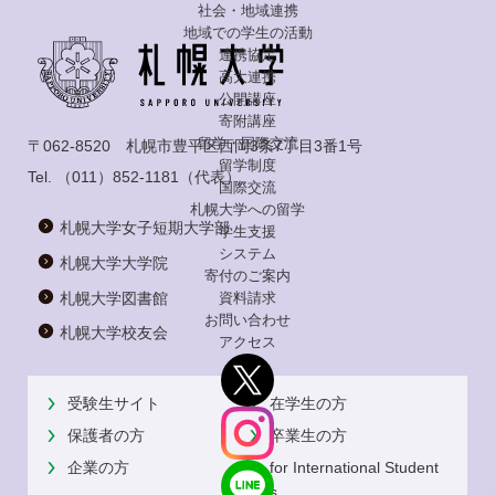
社会・地域連携
地域での学生の活動
連携協定
高大連携
公開講座
寄附講座
留学・国際交流
〒062-8520 札幌市豊平区西岡3条7丁目3番1号
留学制度
Tel.
（011）852-1181
（代表）
国際交流
札幌大学への留学
札幌大学女子短期大学部
学生支援
システム
札幌大学大学院
寄付のご案内
札幌大学図書館
資料請求
お問い合わせ
札幌大学校友会
アクセス
受験生サイト
在学生の方
保護者の方
卒業生の方
企業の方
for International Student
s