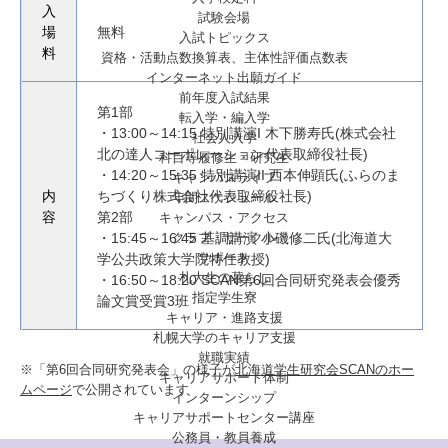
入
試験会場
場
無料
入試トピックス
料
資格・活動点数換算表、主体性評価点数表
インターネット出願ガイド
前年度入試結果
第1部
転入学・編入学
・13:00～14:15 特別講演I 木下勝寿氏(株式会社
社会人入学
北の達人コーポレーション代表取締役社長)
科目等履修生・研究生
・14:20～15:35 特別講演II 西本伸顕氏(ふらのま
キャンパスライフ
内
ちづくり株式会社代表取締役社長)
年間スケジュール
容
第2部
キャンパス・アクセス
クラブ・サークル
・15:45～16:45 基調講演 小磯修二氏(北海道大
サポート
学公共政策大学院特任教授)
札大生の暮らし
・16:50～18:20 SCAN第6回合同研究発表会優秀
指定学生寮
論文賞受賞3班
キャリア・進路支援
札幌大学のキャリア支援
就職実績
※「第6回合同研究発表会」の様子が
北海道学生研究会SCANのホー
キャリアサポート体制
ムページ
で公開されています
インターンシップ
キャリアサポートセンター講座
公務員・教員養成