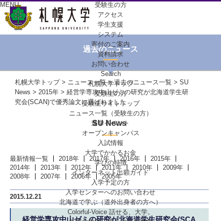
MENU
受験生の方
アクセス
学生支援
システム
寄付のご案内
過去のニュース
資料請求
お問い合わせ
Search
札幌大学トップ
>
ニュース一覧
>
過去のニュース一覧
>
SU
札幌大学トップ
News
>
2015年
> 経営学専攻中山ゼミの研究が北海道学生研
受験生の方
究会(SCAN)で優秀論文に選ばれました
受験生サイトトップ
ニュース一覧（受験生の方）
SU News
進学イベント
オープンキャンパス
入試情報
大学でかかるお金
最新情報一覧
2018年
2017年
2016年
2015年
学びの特徴
2014年
2013年
2012年
2011年
2010年
2009年
インターネット出願ガイド
2008年
2007年
2006年
2005年
入学予定の方
入学センターへの
お問い合わせ
2015.12.21
北海道で学ぶ
（道外出身者の方へ）
Colorful-Voice
話せる、大学。
経営学専攻中山ゼミの研究が北海道学生研究会(SCA