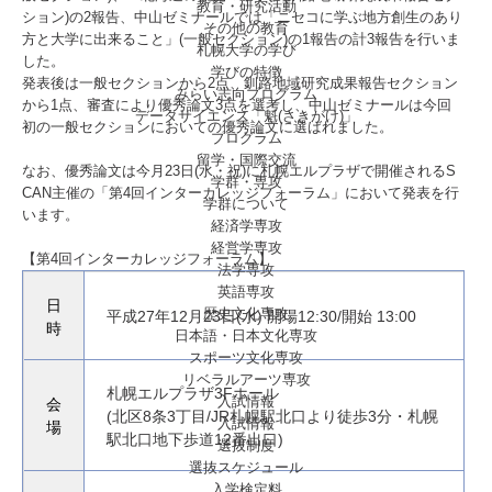
教育・研究活動
ション)の2報告、中山ゼミナールでは「ニセコに学ぶ地方創生のあり
その他の教育
方と大学に出来ること」(一般セクション)の1報告の計3報告を行いま
札幌大学の学び
した。
学びの特徴
発表後は一般セクションから2点、釧路地域研究成果報告セクション
みらい志向プログラム
から1点、審査により優秀論文3点を選考し、中山ゼミナールは今回
データサイエンス「魁(さきがけ)」
初の一般セクションにおいての優秀論文に選ばれました。
プログラム
留学・国際交流
なお、優秀論文は今月23日(水・祝)に札幌エルプラザで開催されるS
学群・専攻
CAN主催の「第4回インターカレッジフォーラム」において発表を行
学群について
います。
経済学専攻
経営学専攻
【第4回インターカレッジフォーラム】
法学専攻
英語専攻
日
歴史文化専攻
平成27年12月23日(水) 開場12:30/開始 13:00
時
日本語・日本文化専攻
スポーツ文化専攻
リベラルアーツ専攻
札幌エルプラザ3Fホール
入試情報
会
(北区8条3丁目/JR札幌駅北口より徒歩3分・札幌
入試情報
場
駅北口地下歩道12番出口)
選抜制度
選抜スケジュール
入学検定料