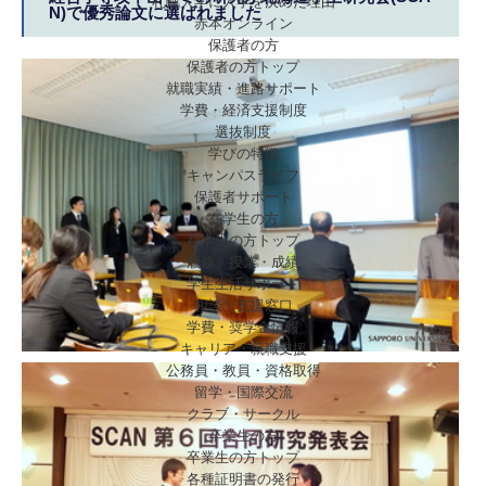
札幌大学に入学を決めた理由
N)で優秀論文に選ばれました
赤本オンライン
保護者の方
保護者の方トップ
就職実績・進路サポート
学費・経済支援制度
選抜制度
学びの特徴
キャンパスライフ
保護者サポート
在学生の方
在学生の方トップ
履修・授業・成績
学生生活サポート
相談・支援窓口
学費・奨学金情報
キャリア・就職支援
公務員・教員・資格取得
留学・国際交流
クラブ・サークル
卒業生の方
卒業生の方トップ
各種証明書の発行