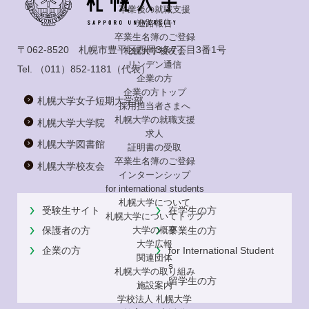
卒業後の就職支援
進路報告
卒業生名簿のご登録
〒062-8520 札幌市豊平区西岡3条7丁目3番1号
札幌大学校友会
リンデン通信
Tel.
（011）852-1181
（代表）
企業の方
企業の方トップ
札幌大学女子短期大学部
採用担当者さまへ
札幌大学の就職支援
札幌大学大学院
求人
札幌大学図書館
証明書の受取
卒業生名簿のご登録
札幌大学校友会
インターンシップ
for international
students
札幌大学について
受験生サイト
在学生の方
札幌大学についてトップ
大学の概要
保護者の方
卒業生の方
大学広報
企業の方
for International Student
関連団体
s
札幌大学の取り組み
留学生の方
施設案内
学校法人 札幌大学