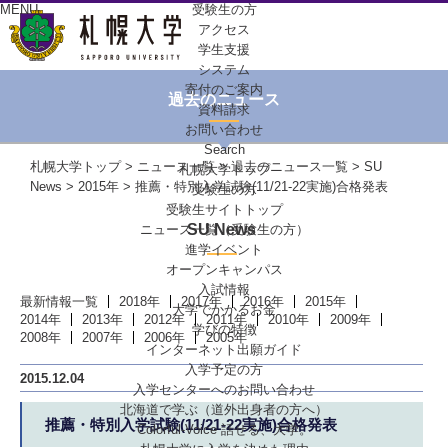
MENU
受験生の方
アクセス
学生支援
システム
寄付のご案内
過去のニュース
資料請求
お問い合わせ
Search
札幌大学トップ
>
ニュース一覧
>
過去のニュース一覧
>
SU
札幌大学トップ
News
>
2015年
> 推薦・特別入学試験(11/21-22実施)合格発表
受験生の方
受験生サイトトップ
SU News
ニュース一覧（受験生の方）
進学イベント
オープンキャンパス
入試情報
最新情報一覧
2018年
2017年
2016年
2015年
大学でかかるお金
2014年
2013年
2012年
2011年
2010年
2009年
学びの特徴
2008年
2007年
2006年
2005年
インターネット出願ガイド
入学予定の方
2015.12.04
入学センターへの
お問い合わせ
北海道で学ぶ
（道外出身者の方へ）
推薦・特別入学試験(11/21-22実施)合格発表
Colorful-Voice
話せる、大学。