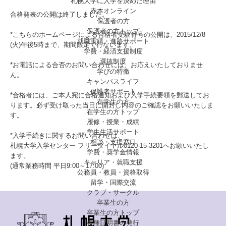
札幌大学に入学を決めた理由
赤本オンライン
合格発表の公開は終了しました。
保護者の方
保護者の方トップ
*こちらのホームページによる合格者受験番号の公開は、2015/12/8
就職実績・進路サポート
(火)午後5時まで、期間限定で行ないます。
学費・経済支援制度
選抜制度
*お電話による合否のお問い合わせには、お応えいたしておりませ
学びの特徴
ん。
キャンパスライフ
保護者サポート
*合格者には、ご本人宛に合格通知および入学手続要領を郵送してお
在学生の方
ります。必ず受け取った当日に開封し内容のご確認をお願いいたしま
在学生の方トップ
す。
履修・授業・成績
学生生活サポート
*入学手続きに関するお問い合わせは、
相談・支援窓口
札幌大学入学センター フリーダイヤル0120-15-3201へお願いいたし
学費・奨学金情報
ます。
キャリア・就職支援
(通常業務時間 平日9:00～17:00)
公務員・教員・資格取得
留学・国際交流
クラブ・サークル
卒業生の方
卒業生の方トップ
各種証明書の発行