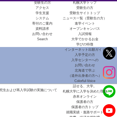
受験生の方
札幌大学トップ
アクセス
受験生の方
学生支援
受験生サイトトップ
システム
ニュース一覧（受験生の方）
寄付のご案内
進学イベント
資料請求
オープンキャンパス
お問い合わせ
入試情報
Search
大学でかかるお金
学びの特徴
インターネット出願ガイド
入学予定の方
入学センターへの
お問い合わせ
北海道で学ぶ
（道外出身者の方へ）
Colorful-Voice
話せる、大学。
研究生および再入学試験の実施について
札幌大学に入学を決めた理由
赤本オンライン
保護者の方
保護者の方トップ
就職実績・進路サポート