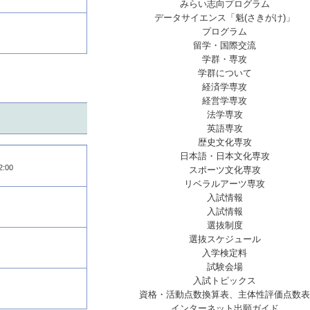
みらい志向プログラム
データサイエンス「魁(さきがけ)」
プログラム
留学・国際交流
学群・専攻
学群について
経済学専攻
経営学専攻
法学専攻
英語専攻
歴史文化専攻
日本語・日本文化専攻
:00
スポーツ文化専攻
リベラルアーツ専攻
入試情報
入試情報
選抜制度
選抜スケジュール
入学検定料
試験会場
入試トピックス
資格・活動点数換算表、主体性評価点数表
インターネット出願ガイド