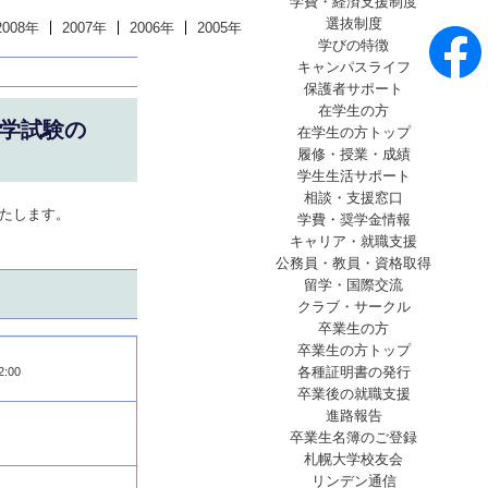
学費・経済支援制度
選抜制度
2008年
2007年
2006年
2005年
学びの特徴
キャンパスライフ
保護者サポート
在学生の方
入学試験の
在学生の方トップ
履修・授業・成績
学生生活サポート
相談・支援窓口
いたします。
学費・奨学金情報
キャリア・就職支援
公務員・教員・資格取得
留学・国際交流
クラブ・サークル
卒業生の方
卒業生の方トップ
各種証明書の発行
:00
卒業後の就職支援
進路報告
卒業生名簿のご登録
札幌大学校友会
リンデン通信