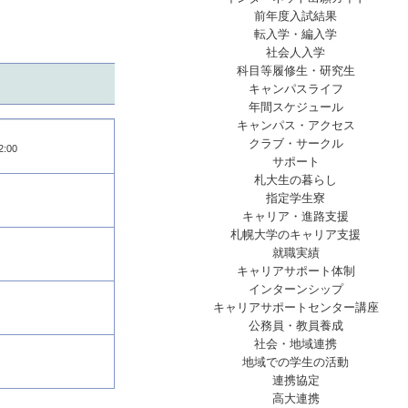
前年度入試結果
転入学・編入学
社会人入学
科目等履修生・研究生
キャンパスライフ
年間スケジュール
キャンパス・アクセス
クラブ・サークル
:00
サポート
札大生の暮らし
指定学生寮
キャリア・進路支援
札幌大学のキャリア支援
就職実績
キャリアサポート体制
インターンシップ
キャリアサポートセンター講座
公務員・教員養成
社会・地域連携
地域での学生の活動
連携協定
高大連携