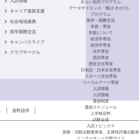
入試情報
みらい志向プログラム
データサイエンス「魁(さきがけ)」
キャリア進路支援
プログラム
留学・国際交流
社会地域連携
学群・専攻
留学国際交流
学群について
経済学専攻
キャンパスライフ
経営学専攻
法学専攻
クラブサークル
英語専攻
歴史文化専攻
日本語・日本文化専攻
スポーツ文化専攻
リベラルアーツ専攻
入試情報
入試情報
選抜制度
選抜スケジュール
ス
資料請求
入学検定料
試験会場
入試トピックス
資格・活動点数換算表、主体性評価点数表
インターネット出願ガイド