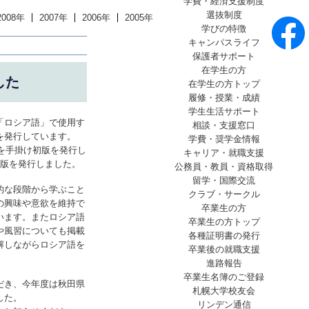
学費・経済支援制度
選抜制度
2008年
2007年
2006年
2005年
学びの特徴
キャンパスライフ
保護者サポート
在学生の方
した
在学生の方トップ
履修・授業・成績
学生生活サポート
「ロシア語」で使用す
相談・支援窓口
を発行しています。
学費・奨学金情報
筆を手掛け初版を発行し
キャリア・就職支援
2版を発行しました。
公務員・教員・資格取得
留学・国際交流
的な段階から学ぶこと
クラブ・サークル
の興味や意欲を維持で
卒業生の方
います。またロシア語
卒業生の方トップ
や風習についても掲載
各種証明書の発行
解しながらロシア語を
卒業後の就職支援
進路報告
卒業生名簿のご登録
だき、今年度は秋田県
札幌大学校友会
した。
リンデン通信