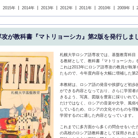
2015年
2014年
2013年
2012年
2011年
2010年
2009年
専攻が教科書『マトリョーシカ』第2版を発行しま
札幌大学ロシア語専攻では、基盤教育科目
る教材として、教科書『マトリョーシカ』
これは2013年にロシア語専攻の教員が執
たもので、今年度内容を大幅に増補した第
本教材は、ロシア語の発音や挨拶など初歩
ができる内容となっており、さらに学習者
きるよう、写真、図版を豊富に採りいれて
だけではなく、ロシアの音楽や文学、風俗
しているため、ロシアの文化そのものを理
学習するのに適した内容となっています。
これまでに多方面から多くの問合せをいた
の高校のロシア語教科書として採用されま