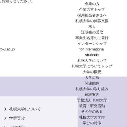
にお知らせください。
企業の方
企業の方トップ
採用担当者さまへ
札幌大学の就職支援
求人
証明書の受取
卒業生名簿のご登録
インターンシップ
for international
o-u.ac.jp
students
札幌大学について
札幌大学についてトップ
大学の概要
大学広報
関連団体
札幌大学の取り組み
施設案内
学校法人 札幌大学
教育・研究活動
札幌大学について
その他の教育
札幌大学の学び
学群専攻
学びの特徴