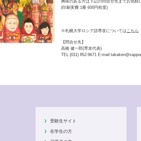
興味のある方は下記の問合せ先までお気軽
(印刷実費:1冊 600円程度)
※札幌大学ロシア語専攻については
こちら
【問合せ先】
高橋 健一郎(専攻代表)
TEL:(011) 852-9671 E-mail:takaken@sappor
受験生サイト
在学生の方