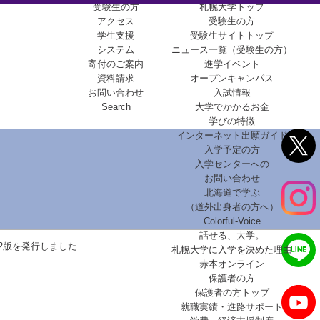
受験生の方
札幌大学トップ
アクセス
受験生の方
学生支援
受験生サイトトップ
システム
ニュース一覧（受験生の方）
寄付のご案内
進学イベント
資料請求
オープンキャンパス
お問い合わせ
入試情報
Search
大学でかかるお金
学びの特徴
インターネット出願ガイド
入学予定の方
入学センターへの
お問い合わせ
北海道で学ぶ
（道外出身者の方へ）
Colorful-Voice
話せる、大学。
2版を発行しました
札幌大学に入学を決めた理由
赤本オンライン
保護者の方
保護者の方トップ
就職実績・進路サポート