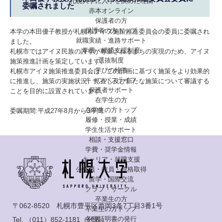
札幌大学に入学を決めた理由
委嘱されました
赤本オンライン
保護者の方
保護者の方トップ
本学の本田優子教授が札幌市アイヌ施策推進委員会の委員に委嘱され
就職実績・進路サポート
ました。
学費・経済支援制度
札幌市ではアイヌ民族の誇りが尊重されるまちの実現のため、アイヌ
選抜制度
施策推進計画を策定しています。
学びの特徴
札幌市アイヌ施策推進委員会は、この計画に基づく施策をより効果的
キャンパスライフ
に推進し、施策の実施状況、見直し及び新たな施策について審議する
保護者サポート
ことを目的に設置されています。
在学生の方
在学生の方トップ
委嘱期間:平成27年8月から3年間
履修・授業・成績
学生生活サポート
相談・支援窓口
学費・奨学金情報
キャリア・就職支援
公務員・教員・資格取得
留学・国際交流
クラブ・サークル
卒業生の方
〒062-8520 札幌市豊平区西岡3条7丁目3番1号
卒業生の方トップ
各種証明書の発行
Tel.
（011）852-1181
（代表）