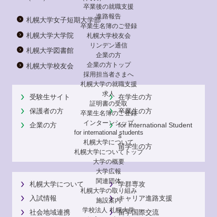
卒業後の就職支援
進路報告
札幌大学女子短期大学部
卒業生名簿のご登録
札幌大学大学院
札幌大学校友会
リンデン通信
札幌大学図書館
企業の方
企業の方トップ
札幌大学校友会
採用担当者さまへ
札幌大学の就職支援
求人
受験生サイト
在学生の方
証明書の受取
保護者の方
卒業生の方
卒業生名簿のご登録
インターンシップ
企業の方
for International Student
for international
students
s
札幌大学について
留学生の方
札幌大学についてトップ
大学の概要
大学広報
関連団体
札幌大学について
学群専攻
札幌大学の取り組み
入試情報
キャリア進路支援
施設案内
学校法人 札幌大学
社会地域連携
留学国際交流