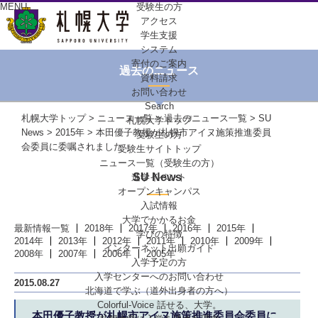
MENU
受験生の方
アクセス
学生支援
システム
寄付のご案内
過去のニュース
資料請求
お問い合わせ
Search
札幌大学トップ
>
ニュース一覧
>
過去のニュース一覧
>
SU
札幌大学トップ
News
>
2015年
> 本田優子教授が札幌市アイヌ施策推進委員
受験生の方
会委員に委嘱されました
受験生サイトトップ
ニュース一覧（受験生の方）
SU News
進学イベント
オープンキャンパス
入試情報
大学でかかるお金
最新情報一覧
2018年
2017年
2016年
2015年
学びの特徴
2014年
2013年
2012年
2011年
2010年
2009年
インターネット出願ガイド
2008年
2007年
2006年
2005年
入学予定の方
入学センターへの
お問い合わせ
2015.08.27
北海道で学ぶ
（道外出身者の方へ）
Colorful-Voice
話せる、大学。
本田優子教授が札幌市アイヌ施策推進委員会委員に