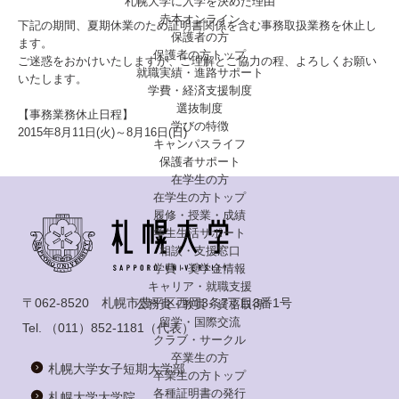
札幌大学に入学を決めた理由
赤本オンライン
下記の期間、夏期休業のため証明書関係を含む事務取扱業務を休止し
保護者の方
ます。
保護者の方トップ
ご迷惑をおかけいたしますが、ご理解とご協力の程、よろしくお願い
就職実績・進路サポート
いたします。
学費・経済支援制度
選抜制度
【事務業務休止日程】
学びの特徴
2015年8月11日(火)～8月16日(日)
キャンパスライフ
保護者サポート
在学生の方
在学生の方トップ
履修・授業・成績
学生生活サポート
相談・支援窓口
学費・奨学金情報
キャリア・就職支援
〒062-8520 札幌市豊平区西岡3条7丁目3番1号
公務員・教員・資格取得
留学・国際交流
Tel.
（011）852-1181
（代表）
クラブ・サークル
卒業生の方
札幌大学女子短期大学部
卒業生の方トップ
各種証明書の発行
札幌大学大学院