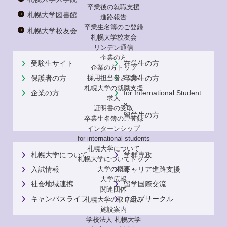
卒業後の就職支援
札幌大学図書館
進路報告
卒業生名簿のご登録
札幌大学校友会
札幌大学校友会
リンデン通信
企業の方
受験生サイト
在学生の方
企業の方トップ
採用担当者さまへ
保護者の方
卒業生の方
札幌大学の就職支援
企業の方
for International Student
求人
s
証明書の受取
留学生の方
卒業生名簿のご登録
インターンシップ
for international
students
札幌大学について
札幌大学について
学群専攻
札幌大学についてトップ
入試情報
キャリア進路支援
大学の概要
大学広報
社会地域連携
留学国際交流
関連団体
キャンパスライフ
クラブサークル
札幌大学の取り組み
施設案内
学校法人 札幌大学