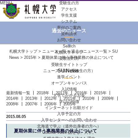
MENU
受験生の方
アクセス
学生支援
システム
寄付のご案内
過去のニュース
資料請求
お問い合わせ
Search
札幌大学トップ
>
ニュース一覧
>
過去のニュース一覧
>
SU
札幌大学トップ
News
>
2015年
> 夏期休業に伴う事務業務の休止について
受験生の方
受験生サイトトップ
SU News
ニュース一覧（受験生の方）
進学イベント
オープンキャンパス
入試情報
最新情報一覧
2018年
2017年
2016年
2015年
大学でかかるお金
2014年
2013年
2012年
2011年
2010年
2009年
学びの特徴
2008年
2007年
2006年
2005年
インターネット出願ガイド
入学予定の方
2015.08.05
入学センターへの
お問い合わせ
北海道で学ぶ
（道外出身者の方へ）
夏期休業に伴う事務業務の休止について
Colorful-Voice
話せる、大学。