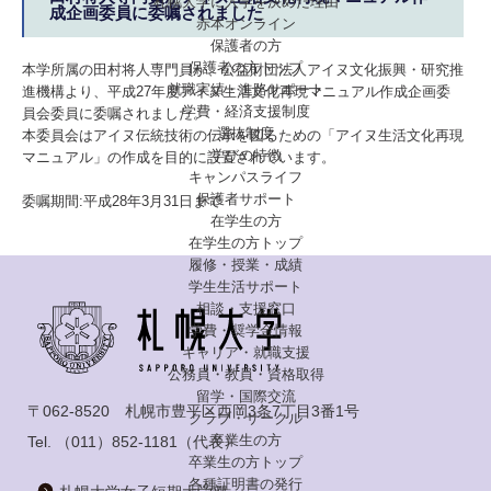
札幌大学に入学を決めた理由
成企画委員に委嘱されました
赤本オンライン
保護者の方
保護者の方トップ
本学所属の田村将人専門員が、公益財団法人アイヌ文化振興・研究推
就職実績・進路サポート
進機構より、平成27年度アイヌ生活文化再現マニュアル作成企画委
学費・経済支援制度
員会委員に委嘱されました。
選抜制度
本委員会はアイヌ伝統技術の伝承を図るための「アイヌ生活文化再現
学びの特徴
マニュアル」の作成を目的に設置されています。
キャンパスライフ
保護者サポート
委嘱期間:平成28年3月31日まで
在学生の方
在学生の方トップ
履修・授業・成績
学生生活サポート
相談・支援窓口
学費・奨学金情報
キャリア・就職支援
公務員・教員・資格取得
留学・国際交流
〒062-8520 札幌市豊平区西岡3条7丁目3番1号
クラブ・サークル
卒業生の方
Tel.
（011）852-1181
（代表）
卒業生の方トップ
各種証明書の発行