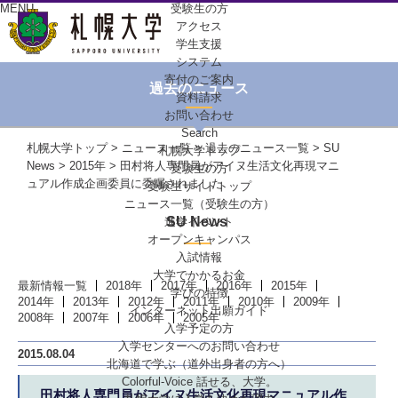
MENU
受験生の方
アクセス
学生支援
システム
寄付のご案内
過去のニュース
資料請求
お問い合わせ
Search
札幌大学トップ
>
ニュース一覧
>
過去のニュース一覧
>
SU
札幌大学トップ
News
>
2015年
> 田村将人専門員がアイヌ生活文化再現マニ
受験生の方
ュアル作成企画委員に委嘱されました
受験生サイトトップ
ニュース一覧（受験生の方）
SU News
進学イベント
オープンキャンパス
入試情報
大学でかかるお金
最新情報一覧
2018年
2017年
2016年
2015年
学びの特徴
2014年
2013年
2012年
2011年
2010年
2009年
インターネット出願ガイド
2008年
2007年
2006年
2005年
入学予定の方
入学センターへの
お問い合わせ
2015.08.04
北海道で学ぶ
（道外出身者の方へ）
Colorful-Voice
話せる、大学。
田村将人専門員がアイヌ生活文化再現マニュアル作