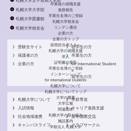
札幌大学女子短期大学部
卒業後の就職支援
札幌大学大学院
進路報告
卒業生名簿のご登録
札幌大学図書館
札幌大学校友会
リンデン通信
札幌大学校友会
企業の方
企業の方トップ
採用担当者さまへ
受験生サイト
在学生の方
札幌大学の就職支援
保護者の方
卒業生の方
求人
証明書の受取
企業の方
for International Student
卒業生名簿のご登録
s
インターンシップ
留学生の方
for international
students
札幌大学について
札幌大学についてトップ
大学の概要
札幌大学について
学群専攻
大学広報
入試情報
キャリア進路支援
関連団体
札幌大学の取り組み
社会地域連携
留学国際交流
施設案内
キャンパスライフ
クラブサークル
学校法人 札幌大学