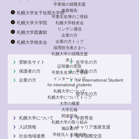
卒業後の就職支援
進路報告
札幌大学女子短期大学部
卒業生名簿のご登録
札幌大学大学院
札幌大学校友会
リンデン通信
札幌大学図書館
企業の方
企業の方トップ
札幌大学校友会
採用担当者さまへ
札幌大学の就職支援
求人
受験生サイト
在学生の方
証明書の受取
保護者の方
卒業生の方
卒業生名簿のご登録
インターンシップ
企業の方
for International Student
for international
students
s
札幌大学について
留学生の方
札幌大学についてトップ
大学の概要
大学広報
関連団体
札幌大学について
学群専攻
札幌大学の取り組み
入試情報
キャリア進路支援
施設案内
学校法人 札幌大学
社会地域連携
留学国際交流