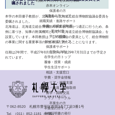
札幌大学に入学を決めた理由
嘱されました
赤本オンライン
保護者の方
保護者の方トップ
本学の本田優子教授が、北海道から北海道立総合博物館協議会委員を
就職実績・進路サポート
委嘱されました。
学費・経済支援制度
北海道は、北海道立総合博物館の事業を円滑かつ適正に行うため、条
選抜制度
例に基づき、知事の附属機関として「北海道立総合博物館協議会」を
学びの特徴
設置しています。本田教授は、この協議会の委員として、総合博物館
キャンパスライフ
の事業に関する重要事項の調査審議に携わることになります。
保護者サポート
在学生の方
任期は2年間で、平成27年8月1日から平成29年7月31日までが予定さ
在学生の方トップ
れています。
履修・授業・成績
学生生活サポート
相談・支援窓口
学費・奨学金情報
キャリア・就職支援
公務員・教員・資格取得
留学・国際交流
クラブ・サークル
卒業生の方
〒062-8520 札幌市豊平区西岡3条7丁目3番1号
卒業生の方トップ
各種証明書の発行
Tel.
（011）852-1181
（代表）