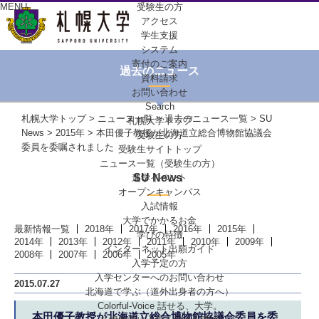
MENU
受験生の方
アクセス
学生支援
システム
寄付のご案内
過去のニュース
資料請求
お問い合わせ
Search
札幌大学トップ
>
ニュース一覧
>
過去のニュース一覧
>
SU
札幌大学トップ
News
>
2015年
> 本田優子教授が北海道立総合博物館協議会
受験生の方
委員を委嘱されました
受験生サイトトップ
ニュース一覧（受験生の方）
SU News
進学イベント
オープンキャンパス
入試情報
大学でかかるお金
最新情報一覧
2018年
2017年
2016年
2015年
学びの特徴
2014年
2013年
2012年
2011年
2010年
2009年
インターネット出願ガイド
2008年
2007年
2006年
2005年
入学予定の方
入学センターへの
お問い合わせ
2015.07.27
北海道で学ぶ
（道外出身者の方へ）
Colorful-Voice
話せる、大学。
本田優子教授が北海道立総合博物館協議会委員を委