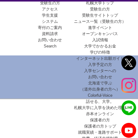
受験生の方
札幌大学トップ
アクセス
受験生の方
学生支援
受験生サイトトップ
システム
ニュース一覧（受験生の方）
寄付のご案内
進学イベント
資料請求
オープンキャンパス
お問い合わせ
入試情報
Search
大学でかかるお金
学びの特徴
インターネット出願ガイド
入学予定の方
入学センターへの
お問い合わせ
北海道で学ぶ
（道外出身者の方へ）
Colorful-Voice
話せる、大学。
札幌大学に入学を決めた理由
赤本オンライン
保護者の方
保護者の方トップ
就職実績・進路サポート