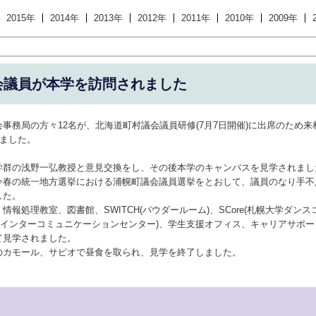
2015年
2014年
2013年
2012年
2011年
2010年
2009年
会議員が本学を訪問されました
事務局の方々12名が、北海道町村議会議員研修(7月7日開催)に出席のため来
れました。
学群の浅野一弘教授と意見交換をし、その後本学のキャンパスを見学されまし
今春の統一地方選挙における浦幌町議会議員選挙をとおして、議員のなり手不
した。
情報処理教室、図書館、SWITCH(パウダールーム)、SCore(札幌大学ダン
幌大学インターコミュニケーションセンター)、学生支援オフィス、キャリアサポ
て見学されました。
のカモール、サピオで昼食を取られ、見学を終了しました。