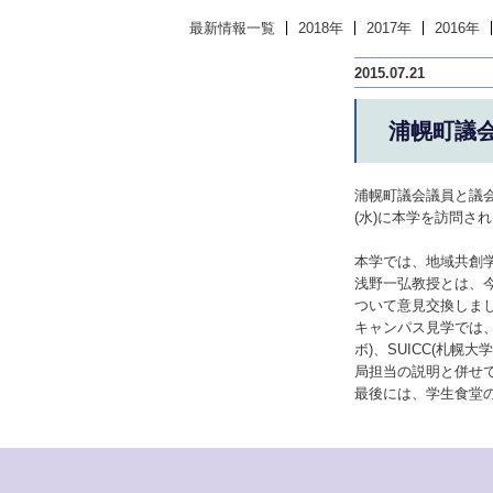
最新情報一覧
2018年
2017年
2016年
2015.07.21
浦幌町議
浦幌町議会議員と議会
(水)に本学を訪問さ
本学では、地域共創
浅野一弘教授とは、
ついて意見交換しま
キャンパス見学では、
ボ)、SUICC(札
局担当の説明と併せ
最後には、学生食堂