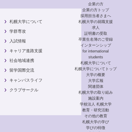
企業の方
企業の方トップ
採用担当者さまへ
札幌大学について
札幌大学の就職支援
求人
学群専攻
証明書の受取
卒業生名簿のご登録
入試情報
インターンシップ
キャリア進路支援
for international
students
社会地域連携
札幌大学について
札幌大学についてトップ
留学国際交流
大学の概要
キャンパスライフ
大学広報
関連団体
クラブサークル
札幌大学の取り組み
施設案内
学校法人 札幌大学
教育・研究活動
その他の教育
札幌大学の学び
学びの特徴