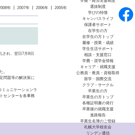
学費・経済支援制度
選抜制度
2008年
2007年
2006年
2005年
学びの特徴
キャンパスライフ
保護者サポート
在学生の方
在学生の方トップ
履修・授業・成績
学生生活サポート
札され、翌日7月8日
相談・支援窓口
学費・奨学金情報
キャリア・就職支援
た。
公務員・教員・資格取得
足問題等の解決策に
留学・国際交流
クラブ・サークル
スコミュニケーションラ
卒業生の方
ートセンターを各事務
卒業生の方トップ
各種証明書の発行
卒業後の就職支援
進路報告
卒業生名簿のご登録
札幌大学校友会
リンデン通信